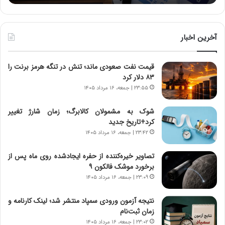
:
د
آ
ر
ی
ط
ن
و
آخرین اخبار
د
ل
ه
ت
قیمت نفت صعودی ماند؛ تنش در تنگه هرمز برنت را
ا
ا
۸۳ دلار کرد
ی
ر
ر
ی
۲۳:۵۵ | جمعه، ۱۶ مرداد ۱۴۰۵
ا
خ
ن‌
ا
شوک به مشمولان کالابرگ؛ زمان شارژ تغییر
خ
ی
کرد+تاریخ جدید
و
ر
۲۳:۴۲ | جمعه، ۱۶ مرداد ۱۴۰۵
د
ا
ر
ن
تصاویر خیره‌کننده از حفره ایجادشده روی ماه پس از
و
،
برخورد موشک فالکون ۹
ر
ه
۲۳:۰۹ | جمعه، ۱۶ مرداد ۱۴۰۵
و
ی
ش
چ
نتیجه آزمون ورودی سمپاد منتشر شد؛ لینک کارنامه و
ن
گ
زمان ثبت‌نام
ا
ا
۲۳:۰۲ | جمعه، ۱۶ مرداد ۱۴۰۵