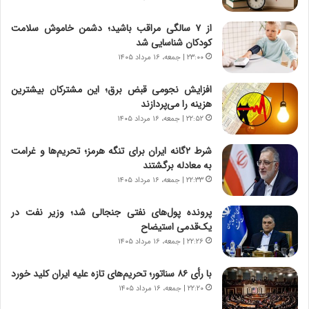
س
ه
ت
ج
از ۷ سالگی مراقب باشید؛ دشمن خاموش سلامت
|
ز
کودکان شناسایی شد
ب
ا
ر
۲۳:۰۰ | جمعه، ۱۶ مرداد ۱۴۰۵
ی
ن
ن
ا
ج
افزایش نجومی قبض برق؛ این مشترکان بیشترین
م
ن
هزینه را می‌پردازند
ه
گ
۲۲:۵۲ | جمعه، ۱۶ مرداد ۱۴۰۵
ج
،
د
ن
شرط ۲گانه ایران برای تنگه هرمز؛ تحریم‌ها و غرامت
ی
ت
به معادله برگشتند
د
و
۲۲:۳۳ | جمعه، ۱۶ مرداد ۱۴۰۵
ا
ا
ی
ن
پرونده پول‌های نفتی جنجالی شد؛ وزیر نفت در
ر
س
یک‌قدمی استیضاح
ا
ت
۲۲:۲۶ | جمعه، ۱۶ مرداد ۱۴۰۵
ن‌
ه
خ
د
با رأی ۸۶ سناتور؛ تحریم‌های تازه علیه ایران کلید خورد
و
ر
۲۲:۲۰ | جمعه، ۱۶ مرداد ۱۴۰۵
د
م
ر
ق