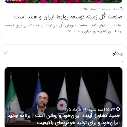
۱۹:۰۰ | جمعه، ۲ اسفند ۱۳۹۸
صنعت گُل زمینه توسعه روابط ایران و هلند است
استاندار اصفهان گفت: صنعت پرورش گُل می‌تواند زمینه مناسبی برای توسعه
روابط بین کشورهای ایران و هلند باشد.
ویدئو
ح
ح
م
س
ی
ی
د
ن
ک
ع
ش
ل
ا
ا
۱۵:۴۴ | سه شنبه، ۲۶ خرداد ۱۴۰۵
و
ی
حمید کشاورز: آینده ایران‌خودرو روشن است | برنامه جدید
ح
ر
ی
ایران‌خودرو برای تولید خودروهای باکیفیت
ن
ز
: