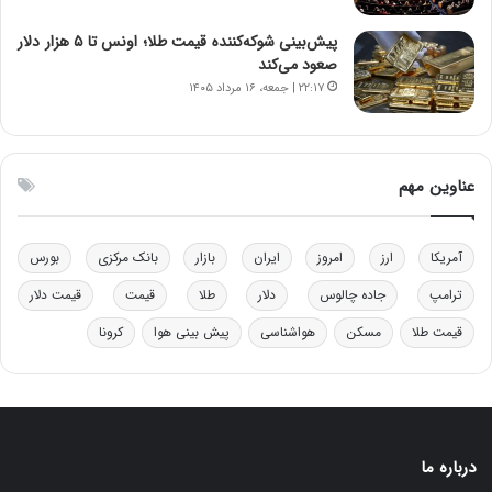
و
ا
ب
ب
پیش‌بینی شوکه‌کننده قیمت طلا؛ اونس تا ۵ هزار دلار
ر
ل
صعود می‌کند
ا
چ
۲۲:۱۷ | جمعه، ۱۶ مرداد ۱۴۰۵
ی
ن
ت
ی
و
ن
ل
ق
عناوین مهم
ی
د
د
ر
خ
ت
آمریکا
ارز
امروز
ایران
بازار
بانک مرکزی
بورس
و
ی
د
ب
ترامپ
جاده چالوس
دلار
طلا
قیمت
قیمت دلار
ر
ا
قیمت طلا
مسکن
هواشناسی
پیش بینی هوا
کرونا
و
ی
ه
س
ا
ت
ی
د
ب
ا
درباره ما
ک