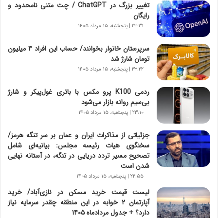
ر
تغییر بزرگ در ChatGPT / چت متنی نامحدود و
و
رایگان
ر
۲۳:۳۱ | پنجشنبه، ۱۵ مرداد ۱۴۰۵
و
ش
سرپرستان خانوار بخوانند/ حساب این افراد ۴ میلیون
ن
تومان شارژ شد
ا
۲۳:۲۲ | پنجشنبه، ۱۵ مرداد ۱۴۰۵
س
ت
ردمی K100 پرو مکس با باتری غول‌پیکر و شارژ
|
بی‌سیم روانه بازار می‌شود
ب
ر
۲۳:۱۰ | پنجشنبه، ۱۵ مرداد ۱۴۰۵
ن
ا
جزئیاتی از مذاکرات ایران و عمان بر سر تنگه هرمز/
م
سخنگوی هیات رئیسه مجلس: بیانیه‌ای شامل
ه
تصحیح مسیر تردد دریایی در تنگه، در آستانه نهایی
ج
شدن است
د
۲۲:۵۵ | پنجشنبه، ۱۵ مرداد ۱۴۰۵
ی
لیست قیمت خرید مسکن در نازی‌آباد/ خرید
د
آپارتمان ۲ خوابه در این منطقه چقدر سرمایه نیاز
ا
دارد؟ + جدول مردادماه ۱۴۰۵
ی