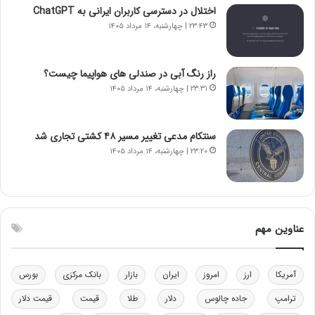
ی
ن
اختلال در دسترسی کاربران ایرانی به ChatGPT
ر
س
۲۳:۴۳ | چهارشنبه، ۱۴ مرداد ۱۴۰۵
ا
ت
ن‌
ه
خ
د
راز رنگ آبی در صندلی های هواپیما چیست؟
و
ر
۲۳:۳۱ | چهارشنبه، ۱۴ مرداد ۱۴۰۵
د
م
ر
ق
و
ا
ب
ب
سنتکام مدعی تغییر مسیر ۴۸ کشتی تجاری شد
ر
ل
۲۳:۲۰ | چهارشنبه، ۱۴ مرداد ۱۴۰۵
ا
چ
ی
ن
ت
ی
و
ن
ل
ق
عناوین مهم
ی
د
د
ر
خ
ت
آمریکا
ارز
امروز
ایران
بازار
بانک مرکزی
بورس
و
ی
د
ب
ترامپ
جاده چالوس
دلار
طلا
قیمت
قیمت دلار
ر
ا