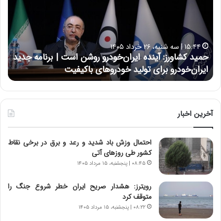
د
ن
ک
ع
ش
ل
ا
ا
۱۵:۴۴ | سه شنبه، ۲۶ خرداد ۱۴۰۵
و
ی
حمید کشاورز: آینده ایران‌خودرو روشن است | برنامه جدید
ح
ر
ی
ایران‌خودرو برای تولید خودروهای باکیفیت
ن
ز
:
:
د
آ
ر
ی
ط
ن
و
آخرین اخبار
د
ل
ه
ت
احتمال وزش باد شدید و رعد و برق در برخی نقاط
ا
ا
کشور طی روزهای آتی
ی
ر
ر
ی
۰۸:۴۵ | پنجشنبه، ۱۵ مرداد ۱۴۰۵
ا
خ
ن‌
ا
رویترز: هشدار صریح ایران خطر شروع جنگ را
خ
ی
متوقف کرد
و
ر
۰۸:۲۲ | پنجشنبه، ۱۵ مرداد ۱۴۰۵
د
ا