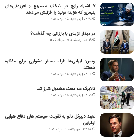
ر
ن
۷ اشتباه رایج در انتخاب مستربچ و افزودنی‌های
و
،
پلیمری که هزینه تولید را افزایش می‌دهد
ر
ه
۰۸:۲۰ | پنجشنبه، ۱۵ مرداد ۱۴۰۵
و
ی
ش
چ
در دیدار الزیدی با بارزانی چه گذشت؟
ن
گ
۰۸:۱۹ | پنجشنبه، ۱۵ مرداد ۱۴۰۵
ا
ا
س
ه
ت
ج
ونس: ایرانی‌ها طرف بسیار دشواری برای مذاکره
|
ز
هستند
ب
ا
ر
۰۸:۱۶ | پنجشنبه، ۱۵ مرداد ۱۴۰۵
ی
ن
ن
ا
ج
کالابرگ سه دهک مشمول شارژ شد
م
ن
۰۸:۰۹ | پنجشنبه، ۱۵ مرداد ۱۴۰۵
ه
گ
ج
،
د
ن
تعهد دبیرکل ناتو به تقویت سیستم های دفاع هوایی
ی
ت
اوکراین
د
و
۲۳:۵۶ | چهارشنبه، ۱۴ مرداد ۱۴۰۵
ا
ا