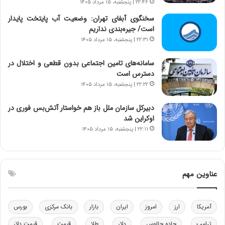
۲۲:۴۶ | پنجشنبه، ۱۵ مرداد ۱۴۰۵
ر
س
ا
ت
سخنگوی آبفای تهران: وضعیت آب پایتخت پایدار
ن‌
ه
است/ جیره‌بندی نداریم
خ
د
۲۲:۳۱ | پنجشنبه، ۱۵ مرداد ۱۴۰۵
و
ر
د
م
سامانه‌های تامین اجتماعی بدون قطعی و اختلال در
ر
ق
دسترس است
و
ا
۲۲:۲۲ | پنجشنبه، ۱۵ مرداد ۱۴۰۵
ب
ب
ر
ل
دبیرکل سازمان ملل باز هم خواستار آتش‌بس فوری در
ا
چ
اوکراین شد
ی
ن
۲۲:۱۱ | پنجشنبه، ۱۵ مرداد ۱۴۰۵
ت
ی
و
ن
ل
ق
ی
د
عناوین مهم
د
ر
خ
ت
و
ی
د
ب
آمریکا
ارز
امروز
ایران
بازار
بانک مرکزی
بورس
ر
ا
ترامپ
جاده چالوس
دلار
طلا
قیمت
قیمت دلار