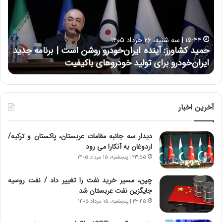
د
ن
ک
ع
ش
ل
ا
ا
۱۵:۴۴ | سه شنبه، ۲۶ خرداد ۱۴۰۵
و
ی
حمید کشاورز: آینده ایران‌خودرو روشن است | برنامه جدید
ح
ر
ی
ایران‌خودرو برای تولید خودروهای باکیفیت
ن
ز
:
:
د
آ
ر
ی
ط
ن
و
آخرین اخبار
د
ل
ه
ت
دیدار سه جانبه مقامات عربستان، پاکستان و ترکیه/
ا
ا
اردوغان به آنکارا می رود
ی
ر
ر
ی
۲۳:۵۵ | پنجشنبه، ۱۵ مرداد ۱۴۰۵
ا
خ
ن‌
ا
چین، مسیر خرید نفت را تغییر داد / نفت روسیه
خ
ی
جایگزین نفت عربستان شد
و
ر
۲۳:۴۵ | پنجشنبه، ۱۵ مرداد ۱۴۰۵
د
ا
ر
ن