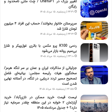
تغییر بزرگ در ChatGPT / چت متنی نامحدود و
و
،
رایگان
ر
ه
۲۳:۳۱ | پنجشنبه، ۱۵ مرداد ۱۴۰۵
و
ی
ش
چ
سرپرستان خانوار بخوانند/ حساب این افراد ۴ میلیون
ن
گ
تومان شارژ شد
ا
ا
۲۳:۲۲ | پنجشنبه، ۱۵ مرداد ۱۴۰۵
س
ه
ت
ج
ردمی K100 پرو مکس با باتری غول‌پیکر و شارژ
|
ز
بی‌سیم روانه بازار می‌شود
ب
ا
ر
۲۳:۱۰ | پنجشنبه، ۱۵ مرداد ۱۴۰۵
ی
ن
ن
ا
ج
جزئیاتی از مذاکرات ایران و عمان بر سر تنگه هرمز/
م
ن
سخنگوی هیات رئیسه مجلس: بیانیه‌ای شامل
ه
گ
تصحیح مسیر تردد دریایی در تنگه، در آستانه نهایی
ج
،
شدن است
د
ن
۲۲:۵۵ | پنجشنبه، ۱۵ مرداد ۱۴۰۵
ی
ت
لیست قیمت خرید مسکن در نازی‌آباد/ خرید
د
و
آپارتمان ۲ خوابه در این منطقه چقدر سرمایه نیاز
ا
ا
دارد؟ + جدول مردادماه ۱۴۰۵
ی
ن