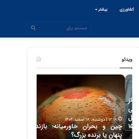
کشاورزی
بیشتر
جستجو
برای
ویدئو
چ
ح
ی
م
ن
ی
و
د
۱۵:۴۴ | سه شنبه، ۲۶ خرداد ۱۴۰۵
ب
ک
ی
حمید کشاورز:
ح
ش
ل
روشن است 
ر
ا
۱۲:۱۸ | دوشنبه، ۱۸ اسفند ۱۴۰۴
ا
و
 اتاق ایران از شنبه ۱۵
چین و بحران خاورمیانه؛ بازنده
ایران‌خودرو 
ن
ر
پنهان یا برنده بزرگ؟
باکیفیت
خ
ز