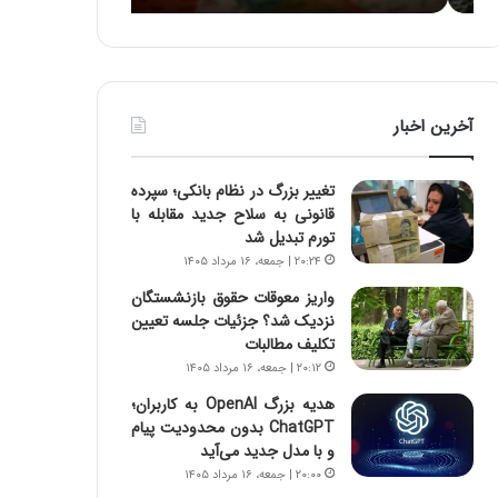
ا
:
و
آ
ر
ی
م
ن
ی
د
آخرین اخبار
ا
ه
ن
ا
ه
ی
تغییر بزرگ در نظام بانکی؛ سپرده
؛
ر
قانونی به سلاح جدید مقابله با
ب
ا
تورم تبدیل شد
ا
ن‌
۲۰:۲۴ | جمعه، ۱۶ مرداد ۱۴۰۵
ز
خ
ن
و
واریز معوقات حقوق بازنشستگان
د
د
نزدیک شد؟ جزئیات جلسه تعیین
ه
ر
تکلیف مطالبات
پ
و
۲۰:۱۲ | جمعه، ۱۶ مرداد ۱۴۰۵
ن
ر
هدیه بزرگ OpenAI به کاربران؛
ه
و
ChatGPT بدون محدودیت پیام
ا
ش
و با مدل جدید می‌آید
ن
ن
۲۰:۰۰ | جمعه، ۱۶ مرداد ۱۴۰۵
ی
ا