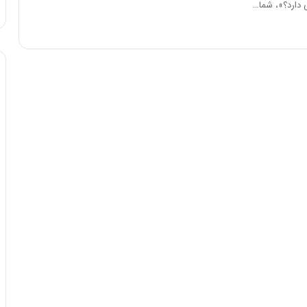
 دارد؟»، شما…
ه
ا
ی
ی
ا
ز
س
ا
خ
ت
م
ا
ن‌
ه
ا
ی
ا
ت
ا
ق
ا