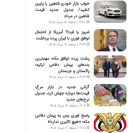
ا
س
خواب بازار خودرو شاهین را پایین
ب
ت
کشید/ جدول جدید قیمت
ر
|
شاهین در مرداد
ن
ب
۱۹:۴۸ | جمعه، ۱۶ مرداد ۱۴۰۵
د
ر
امروز یا فردا؟ آمریکا از احتمال
ه
ن
توافق فوری با ایران پرده برداشت
ب
ا
ز
۱۹:۳۶ | جمعه، ۱۶ مرداد ۱۴۰۵
م
ر
ه
گ
ج
پشت پرده توافق مکه؛ مهم‌ترین
؟
د
بندهای پیمان دفاعی ترکیه،
ی
پاکستان و عربستان
د
۱۹:۲۴ | جمعه، ۱۶ مرداد ۱۴۰۵
ا
گرانی جدید در بازار مرغ؛
ی
قیمت‌ها دوباره جهش کرد، جدول
ر
نرخ‌های جدید
ا
۱۹:۱۲ | جمعه، ۱۶ مرداد ۱۴۰۵
ن‌
خ
پاسخ فوری یمن به پیمان دفاعی
و
مکه؛ «هیچ تاثیری ندارد!»
د
۱۹:۰۰ | جمعه، ۱۶ مرداد ۱۴۰۵
ر