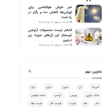
و
خبر خوش هواشناسی برای
ب
تهرانی‌ها؛ کاهش دما و رگبار در
ر
راه است
ا
۱۸:۵۴ | جمعه، ۱۶ مرداد ۱۴۰۵
ی
ت
انتشار لیست محصولات آرایشی
و
غیرمجاز؛ این ژل‌های صورت زیر
ل
ذره‌بین
ی
۱۸:۴۴ | جمعه، ۱۶ مرداد ۱۴۰۵
د
خ
و
د
ر
عناوین مهم
و
ه
ا
آمریکا
ارز
امروز
ایران
بازار
ی
ب
بانک مرکزی
بورس
ترامپ
جاده چالوس
ا
دلار
طلا
قیمت
قیمت دلار
قیمت طلا
ک