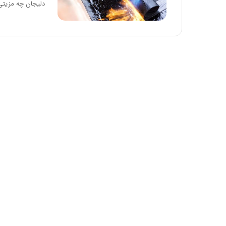
دلیجان چه مزیتی
ه
خ
ط
ر
ا
ب
ر
ت
و
ر
م
د
ر
ا
ق
ت
ص
ا
د
ا
ی