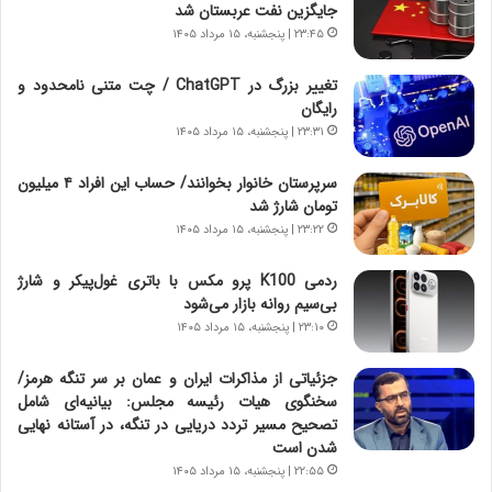
خ
ی
جایگزین نفت عربستان شد
و
ر
۲۳:۴۵ | پنجشنبه، ۱۵ مرداد ۱۴۰۵
د
ا
ر
ن
تغییر بزرگ در ChatGPT / چت متنی نامحدود و
و
،
رایگان
ر
ه
۲۳:۳۱ | پنجشنبه، ۱۵ مرداد ۱۴۰۵
و
ی
ش
چ
سرپرستان خانوار بخوانند/ حساب این افراد ۴ میلیون
ن
گ
تومان شارژ شد
ا
ا
۲۳:۲۲ | پنجشنبه، ۱۵ مرداد ۱۴۰۵
س
ه
ت
ج
ردمی K100 پرو مکس با باتری غول‌پیکر و شارژ
|
ز
بی‌سیم روانه بازار می‌شود
ب
ا
ر
۲۳:۱۰ | پنجشنبه، ۱۵ مرداد ۱۴۰۵
ی
ن
ن
ا
ج
جزئیاتی از مذاکرات ایران و عمان بر سر تنگه هرمز/
م
ن
سخنگوی هیات رئیسه مجلس: بیانیه‌ای شامل
ه
گ
تصحیح مسیر تردد دریایی در تنگه، در آستانه نهایی
ج
،
شدن است
د
ن
۲۲:۵۵ | پنجشنبه، ۱۵ مرداد ۱۴۰۵
ی
ت