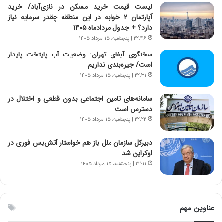
لیست قیمت خرید مسکن در نازی‌آباد/ خرید
د
و
آپارتمان ۲ خوابه در این منطقه چقدر سرمایه نیاز
ا
ا
دارد؟ + جدول مردادماه ۱۴۰۵
ی
ن
۲۲:۴۶ | پنجشنبه، ۱۵ مرداد ۱۴۰۵
ر
س
ا
ت
سخنگوی آبفای تهران: وضعیت آب پایتخت پایدار
ن‌
ه
است/ جیره‌بندی نداریم
خ
د
۲۲:۳۱ | پنجشنبه، ۱۵ مرداد ۱۴۰۵
و
ر
د
م
سامانه‌های تامین اجتماعی بدون قطعی و اختلال در
ر
ق
دسترس است
و
ا
۲۲:۲۲ | پنجشنبه، ۱۵ مرداد ۱۴۰۵
ب
ب
ر
ل
دبیرکل سازمان ملل باز هم خواستار آتش‌بس فوری در
ا
چ
اوکراین شد
ی
ن
۲۲:۱۱ | پنجشنبه، ۱۵ مرداد ۱۴۰۵
ت
ی
و
ن
ل
ق
ی
د
عناوین مهم
د
ر
خ
ت