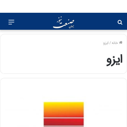
جستجو
منو
برای
خانه
/
ایزو
ایزو