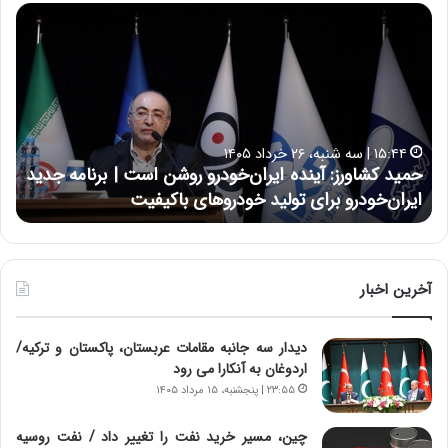
ح
ح
م
س
ی
ی
د
ن
ک
ع
ش
ل
ا
ا
۱۵:۴۴ | سه شنبه، ۲۶ خرداد ۱۴۰۵
و
ی
حمید کشاورز: آینده ایران‌خودرو روشن است | برنامه جدید
ح
ر
ی
ایران‌خودرو برای تولید خودروهای باکیفیت
ن
ز
:
:
د
آ
ر
ی
ط
ن
و
آخرین اخبار
د
ل
ه
ت
دیدار سه جانبه مقامات عربستان، پاکستان و ترکیه/
ا
ا
اردوغان به آنکارا می رود
ی
ر
ر
ی
۲۳:۵۵ | پنجشنبه، ۱۵ مرداد ۱۴۰۵
ا
خ
ن‌
ا
چین، مسیر خرید نفت را تغییر داد / نفت روسیه