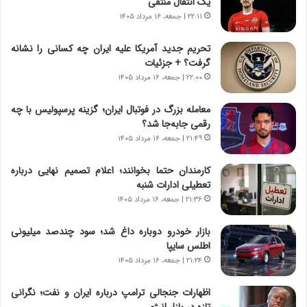
یک انتقال منتفی
ر
ه
۲۲:۱۱ | جمعه، ۱۶ مرداد ۱۴۰۵
و
ی
ش
چ
تحریم جدید آمریکا علیه ایران چه کسانی را نشانه
ن
گ
گرفت؟ + جزئیات
ا
ا
۲۲:۰۰ | جمعه، ۱۶ مرداد ۱۴۰۵
س
ه
ت
ج
معامله بزرگ در فوتبال ایران؛ گزینه پرسپولیس با چه
|
ز
رقمی جابه‌جا شد؟
ب
ا
ر
۲۱:۴۹ | جمعه، ۱۶ مرداد ۱۴۰۵
ی
ن
ن
ا
ج
کارمندان حتما بخوانند؛ اعلام تصمیم نهایی درباره
م
ن
تعطیلی ادارات شنبه
ه
گ
۲۱:۳۶ | جمعه، ۱۶ مرداد ۱۴۰۵
ج
،
د
ن
بازار خودرو دوباره داغ شد؛ سود چندصد میلیونی
ی
ت
اطلس سایپا
د
و
۲۱:۲۴ | جمعه، ۱۶ مرداد ۱۴۰۵
ا
ا
ی
ن
اظهارات جنجالی ترامپ درباره ایران و نفت؛ نگرانی
ر
س
تازه در بازار انرژی