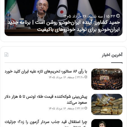
ک
ع
ش
ل
ا
ا
۱۵:۴۴ | سه شنبه، ۲۶ خرداد ۱۴۰۵
و
ی
حمید کشاورز: آینده ایران‌خودرو روشن است | برنامه جدید
ح
ر
ی
ایران‌خودرو برای تولید خودروهای باکیفیت
ن
ز
:
:
د
آ
ر
ی
ط
ن
و
آخرین اخبار
د
ل
ه
ت
با رأی ۸۶ سناتور؛ تحریم‌های تازه علیه ایران کلید خورد
ا
ا
ی
ر
۲۲:۲۰ | جمعه، ۱۶ مرداد ۱۴۰۵
ر
ی
ا
خ
ن‌
ا
پیش‌بینی شوکه‌کننده قیمت طلا؛ اونس تا ۵ هزار دلار
خ
ی
صعود می‌کند
و
ر
۲۲:۱۷ | جمعه، ۱۶ مرداد ۱۴۰۵
د
ا
ر
ن
چرا استقلال قید جذب سردار آزمون را زد؟؛ جزئیات
و
،