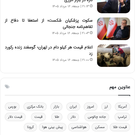
ا
ت
۲۱:۱۳ | جمعه، ۱۶ مرداد ۱۴۰۵
ن‌
ه
خ
د
سکوت پزشکیان شکست؛ از استعفا تا دفاع از
و
ر
تفاهم‌نامه جنجالی
د
م
۲۱:۰۳ | جمعه، ۱۶ مرداد ۱۴۰۵
ر
ق
و
ا
ب
ب
اعلام قیمت هر کیلو دام در تهران؛ گوسفند زنده رکورد
ر
ل
زد
ا
چ
۲۱:۰۰ | جمعه، ۱۶ مرداد ۱۴۰۵
ی
ن
ت
ی
و
ن
ل
ق
عناوین مهم
ی
د
د
ر
خ
ت
آمریکا
ارز
امروز
ایران
بازار
بانک مرکزی
بورس
و
ی
د
ب
ترامپ
جاده چالوس
دلار
طلا
قیمت
قیمت دلار
ر
ا
قیمت طلا
مسکن
هواشناسی
پیش بینی هوا
کرونا
و
ی