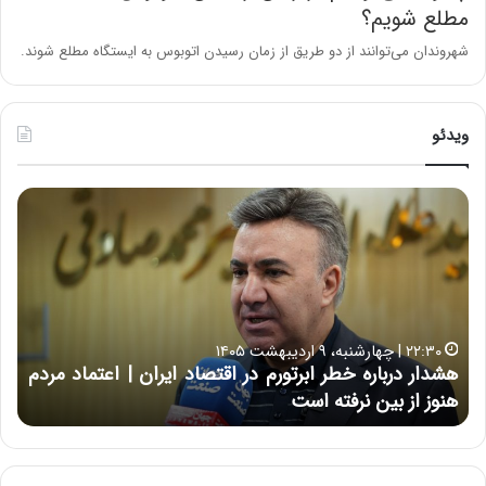
مطلع شویم؟
شهروندان می‌توانند از دو طریق از زمان رسیدن اتوبوس به ایستگاه مطلع شوند.
ویدئو
ه
خ
ش
س
د
ا
ا
ر
ر
ت
د
ب
ر
ه
خ
۲۲:۳۰ | چهارشنبه، ۹ اردیبهشت ۱۴۰۵
ب
ب
هشدار درباره خطر ابرتورم در اقتصاد ایران | اعتماد مردم
ح
ا
خ
هنوز از بین نرفته است
از ش
ر
ش‌
ه
ه
خ
ا
ط
ی