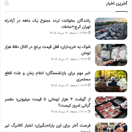
ر
ی
آخرین اخبار
ا
ا
ب
ز
رانندگان بخوانند؛ تردد ممنوع یک ماهه در آزادراه
ر
س
تهران کرج+ساعات
ت
ا
و
خ
۱۷:۳۵ | جمعه، ۱۶ مرداد ۱۴۰۵
ر
ت
م
م
شوک به خریداران؛ قفل قیمت برنج در کانال ۵۵۰ هزار
د
ا
تومان
ر
ن‌
۱۷:۲۲ | جمعه، ۱۶ مرداد ۱۴۰۵
ا
ه
ق
ا
خبر مهم برای بازنشستگان؛ اعلام زمان و علت قطع
ت
ی
مستمری
ص
ا
۱۷:۱۳ | جمعه، ۱۶ مرداد ۱۴۰۵
ا
ت
د
ا
از گوشت ۴ هزار تومانی تا قیمت میلیونی؛ مقصر
ا
ق
گرانی امروز کیست؟
ی
ا
۱۷:۰۰ | جمعه، ۱۶ مرداد ۱۴۰۵
ر
ی
ا
ر
فرصت آخر برای این یارانه‌بگیران؛ اعتبار کالابرگ تیر
ن
ا
نسوزد