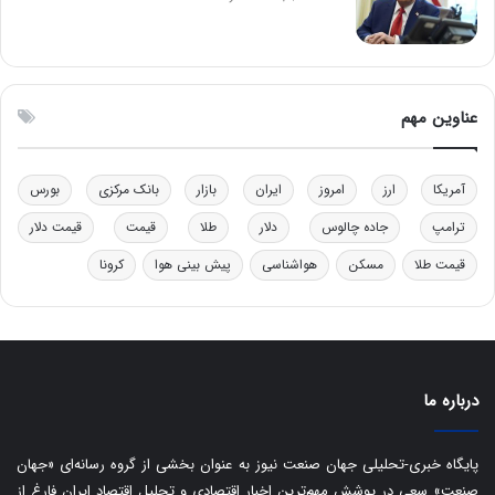
ف
ن
ت
ی
ه
|
ا
د
س
ب
عناوین مهم
ت
ی
ر
ک
آمریکا
ارز
امروز
ایران
بازار
بانک مرکزی
بورس
ل
ا
ترامپ
جاده چالوس
دلار
طلا
قیمت
قیمت دلار
ت
قیمت طلا
مسکن
هواشناسی
پیش بینی هوا
کرونا
ا
ق
ا
ی
ر
ا
درباره ما
ن
:
ا
پایگاه خبری-تحلیلی جهان صنعت نیوز به عنوان بخشی از گروه رسانه‌ای «جهان
ت
صنعت» سعی در پوشش مهم‌ترین اخبار اقتصادی و تحلیل اقتصاد ایران فارغ از