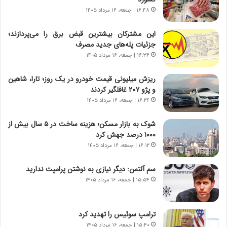
|
ن
ا
۱۶:۴۸ | جمعه، ۱۶ مرداد ۱۴۰۵
د
ع
ر
ت
پ
این مشترکان بیشترین قبض برق را می‌پردازند؛
م
ی
جزئیات پله‌های جدید مصرف
ا
ح
۱۶:۳۶ | جمعه، ۱۶ مرداد ۱۴۰۵
د
م
م
ل
ریزش میلیونی قیمت خودرو در یک روز؛ تارا، شاهین
ر
ه
و پژو ۲۰۷ غافلگیر کردند
د
آ
۱۶:۲۴ | جمعه، ۱۶ مرداد ۱۴۰۵
م
م
ه
ر
شوک به بازار مسکن؛ هزینه ساخت در ۵ سال بیش از
ن
ی
۱۰۰۰ درصد جهش کرد
و
ک
۱۶:۱۲ | جمعه، ۱۶ مرداد ۱۴۰۵
ز
ا
ا
ی
سم آلتمن: دیگر نیازی به نوشتن پرامپت ندارید
ز
ی
۱۵:۵۴ | جمعه، ۱۶ مرداد ۱۴۰۵
ب
–
ی
ص
ن
ه
ن
ی
ترامپ سوئیس را تهدید کرد
ر
و
۱۵:۴۰ | جمعه، ۱۶ مرداد ۱۴۰۵