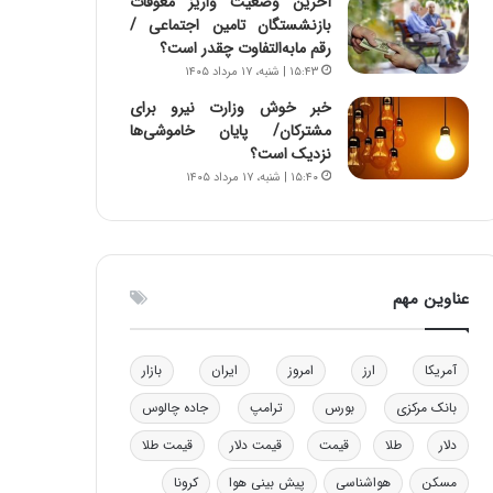
آخرین وضعیت واریز معوقات
و
ا
بازنشستگان تامین اجتماعی /
ب
ب
رقم مابه‌التفاوت چقدر است؟
ر
ل
۱۵:۴۳ | شنبه، ۱۷ مرداد ۱۴۰۵
ا
چ
خبر خوش وزارت نیرو برای
ی
ن
مشترکان/ پایان خاموشی‌ها
ت
ی
نزدیک است؟
و
ن
۱۵:۴۰ | شنبه، ۱۷ مرداد ۱۴۰۵
ل
ق
ی
د
د
ر
خ
ت
و
ی
عناوین مهم
د
ب
ر
ا
و
ی
ه
س
آمریکا
ارز
امروز
ایران
بازار
ا
ت
بانک مرکزی
بورس
ترامپ
جاده چالوس
ی
د
ب
دلار
طلا
قیمت
قیمت دلار
قیمت طلا
ا
ک
مسکن
هواشناسی
پیش بینی هوا
کرونا