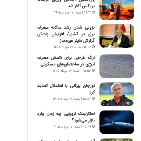
س
ه
بریکس آغاز شد
ت
ج
۱۶:۱۲ | شنبه، ۱۷ مرداد ۱۴۰۵
|
ز
ب
ا
نزولی شدن رشد سالانه مصرف
ر
ی
برق در کشور/ افزایش پاداش
ن
ن
گزارش ماینر غیرمجاز
ا
ج
م
۱۶:۰۲ | شنبه، ۱۷ مرداد ۱۴۰۵
ن
ه
گ
ارائه طرحی برای کاهش مصرف
ج
،
انرژی در ساختمان‌های مسکونی
د
ن
۱۵:۵۶ | شنبه، ۱۷ مرداد ۱۴۰۵
ی
ت
د
و
اوزجان بیزاتی با استقلال تمدید
ا
ا
کرد
ی
ن
۱۵:۵۲ | شنبه، ۱۷ مرداد ۱۴۰۵
ر
س
ا
ت
استارلینک اروپایی چه زمان وارد
ن‌
ه
بازار می‌شود؟
خ
د
و
ر
۱۵:۴۹ | شنبه، ۱۷ مرداد ۱۴۰۵
د
م
ر
ق