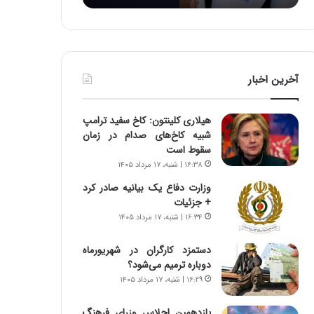
:
د
آ
ر
ی
ط
ن
و
د
ل
آخرین اخبار
ه
ت
ا
ا
ی
ر
هیلاری کلینتون: کاخ سفید ترامپ
ر
ی
شبیه کاخ‌های صدام در زمان
ا
خ
سقوط است
ن‌
ا
۱۶:۳۸ | شنبه، ۱۷ مرداد ۱۴۰۵
خ
ی
و
ر
وزارت دفاع یک بیانیه صادر کرد
د
ا
+ جزئیات
ر
ن
۱۶:۳۴ | شنبه، ۱۷ مرداد ۱۴۰۵
و
،
ر
ه
دستمزد کارگران در شهریورماه
و
ی
دوباره ترمیم می‌شود؟
ش
چ
۱۶:۲۹ | شنبه، ۱۷ مرداد ۱۴۰۵
ن
گ
ا
ا
یازدهمین اجلاس وزرای فرهنگ