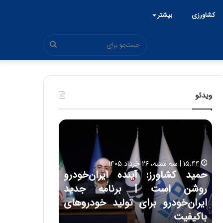
کشاورزی
بیشتر
جستجو
برای
ویدئو
ح
ح
م
س
ی
ی
د
ن
۱۵:۴۴ | سه شنبه، ۲۶ خرداد ۱۴۰۵
ک
ع
حمید کشاورز: آینده ایران‌خودرو
ش
ل
۱۷:۳۹ | سه شنبه، ۲۲ اردیبهشت ۱۴۰۵
روشن است | برنامه جدید
حسین علایی: 
ا
ا
و
ی
ه
ایران‌خودرو برای تولید خودروهای
هیچگاه جز ای
ر
ی
باکیفیت
مقابل چنین ق
ز
: