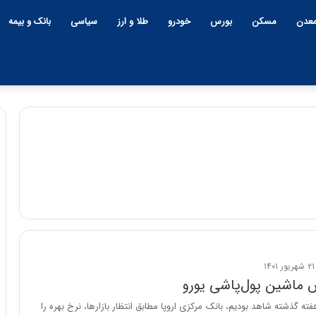
عدن
مسکن
بورس
خودرو
طلا و ارز
سیاسی
بانک و بیمه
چ
ی
ن
و
ب
ح
ر
۱۲:۱۸ | دوشنبه، ۱۸ اسفند ۱۴۰۴
ا
ماشین پول‌پاشی یورو
چین و بحران خاورمیانه؛ بازند
ن
پنهان یا برنده بزرگ؟
ته گذشته شاهد بودیم، بانک مرکزی اروپا مطابق انتظار بازارها، نرخ بهره را
خ