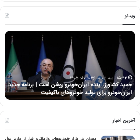
ویدئو
ح
ح
م
س
ی
ی
د
ن
ک
ع
ش
ل
ا
ا
۱۵:۴۴ | سه شنبه، ۲۶ خرداد ۱۴۰۵
و
ی
حمید کشاورز: آینده ایران‌خودرو روشن است | برنامه جدید
ح
ر
ی
ایران‌خودرو برای تولید خودروهای باکیفیت
ن
ز
:
:
د
آ
ر
ی
ط
ن
و
آخرین اخبار
د
ل
ه
ت
بحران در بازار خودروهای وارداتی؛ قبل از واریز پول
ا
ا