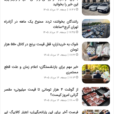
این خبر را بخوانید
ی
ر
ر
ی
۱۷:۴۷ | جمعه، ۱۶ مرداد ۱۴۰۵
ا
خ
ن‌
ا
رانندگان بخوانند؛ تردد ممنوع یک ماهه در آزادراه
خ
ی
تهران کرج+ساعات
و
ر
۱۷:۳۵ | جمعه، ۱۶ مرداد ۱۴۰۵
د
ا
ر
ن
شوک به خریداران؛ قفل قیمت برنج در کانال ۵۵۰ هزار
و
،
تومان
ر
ه
۱۷:۲۲ | جمعه، ۱۶ مرداد ۱۴۰۵
و
ی
ش
چ
خبر مهم برای بازنشستگان؛ اعلام زمان و علت قطع
ن
گ
مستمری
ا
ا
۱۷:۱۳ | جمعه، ۱۶ مرداد ۱۴۰۵
س
ه
ت
ج
از گوشت ۴ هزار تومانی تا قیمت میلیونی؛ مقصر
|
ز
گرانی امروز کیست؟
ب
ا
ر
۱۷:۰۰ | جمعه، ۱۶ مرداد ۱۴۰۵
ی
ن
ن
ا
ج
فرصت آخر برای این یارانه‌بگیران؛ اعتبار کالابرگ تیر