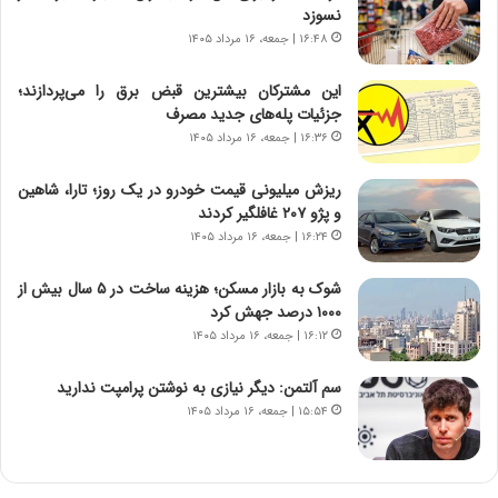
م
ن
نسوزد
ه
گ
۱۶:۴۸ | جمعه، ۱۶ مرداد ۱۴۰۵
ج
،
د
ن
این مشترکان بیشترین قبض برق را می‌پردازند؛
ی
ت
جزئیات پله‌های جدید مصرف
د
و
۱۶:۳۶ | جمعه، ۱۶ مرداد ۱۴۰۵
ا
ا
ی
ن
ریزش میلیونی قیمت خودرو در یک روز؛ تارا، شاهین
ر
س
و پژو ۲۰۷ غافلگیر کردند
ا
ت
۱۶:۲۴ | جمعه، ۱۶ مرداد ۱۴۰۵
ن‌
ه
خ
د
شوک به بازار مسکن؛ هزینه ساخت در ۵ سال بیش از
و
ر
۱۰۰۰ درصد جهش کرد
د
م
۱۶:۱۲ | جمعه، ۱۶ مرداد ۱۴۰۵
ر
ق
و
ا
ب
ب
سم آلتمن: دیگر نیازی به نوشتن پرامپت ندارید
ر
ل
۱۵:۵۴ | جمعه، ۱۶ مرداد ۱۴۰۵
ا
چ
ی
ن
ت
ی