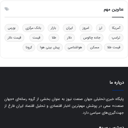
و
ن
ل
ق
عناوین مهم
ی
د
د
ر
خ
ت
آمریکا
ارز
امروز
ایران
بازار
بانک مرکزی
بورس
و
ی
د
ب
ترامپ
جاده چالوس
دلار
طلا
قیمت
قیمت دلار
ر
ا
قیمت طلا
مسکن
هواشناسی
پیش بینی هوا
کرونا
و
ی
ه
س
ا
ت
ی
د
ب
ا
درباره ما
ک
ی
ف
پایگاه خبری-تحلیلی جهان صنعت نیوز به عنوان بخشی از گروه رسانه‌ای «جهان
ی
صنعت» سعی در پوشش مهم‌ترین اخبار اقتصادی و تحلیل اقتصاد ایران فارغ از
ت
جهت‌گیری‌های سیاسی دارد.
دسترسی سریع