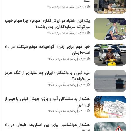
شد!
ر
ه
۰۸:۴۵ | یکشنبه، ۱۸ مرداد ۱۴۰۵
و
ی
ش
چ
یک قرن اشتباه در ارزش‌گذاری سهام ؛ چرا سهام خوب
ن
گ
می‌تواند سرمایه‌گذاری بدی باشد؟
ا
ا
۰۸:۳۸ | یکشنبه، ۱۸ مرداد ۱۴۰۵
س
ه
ت
ج
خبر مهم برای زنان؛ گواهینامه موتورسیکلت در راه
|
ز
است+زمان
ب
ا
ر
۰۸:۳۱ | یکشنبه، ۱۸ مرداد ۱۴۰۵
ی
ن
ن
ا
ج
نبرد تهران و واشنگتن؛ ایران چه امتیازی از تنگه هرمز
م
ن
می‌خواهد؟
ه
گ
۰۸:۲۲ | یکشنبه، ۱۸ مرداد ۱۴۰۵
ج
،
د
ن
هشدار به مشترکان آب و برق؛ جهش قبض با عبور از
ی
ت
این مرز
د
و
۰۸:۱۶ | یکشنبه، ۱۸ مرداد ۱۴۰۵
ا
ا
ی
ن
هشدار هواشناسی برای این استان‌ها؛ طوفان در راه
ر
س
است