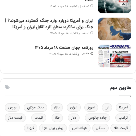
ا
ت
۰۸:۰۴ | یکشنبه، ۱۸ مرداد ۱۴۰۵
ن‌
ه
خ
د
ایران و آمریکا دوباره وارد جنگ گسترده می‌شوند؟ |
و
ر
جنگ برای مذاکره؛ منطق تازه تقابل ایران و آمریکا
د
م
۰۸:۰۱ | یکشنبه، ۱۸ مرداد ۱۴۰۵
ر
ق
و
ا
ب
ب
روزنامه جهان صنعت ۱۸ مرداد ۱۴۰۵
ر
ل
۰۷:۳۸ | یکشنبه، ۱۸ مرداد ۱۴۰۵
ا
چ
ی
ن
ت
ی
و
ن
ل
ق
عناوین مهم
ی
د
د
ر
خ
ت
آمریکا
ارز
امروز
ایران
بازار
بانک مرکزی
بورس
و
ی
د
ب
ترامپ
جاده چالوس
دلار
طلا
قیمت
قیمت دلار
ر
ا
قیمت طلا
مسکن
هواشناسی
پیش بینی هوا
کرونا
و
ی