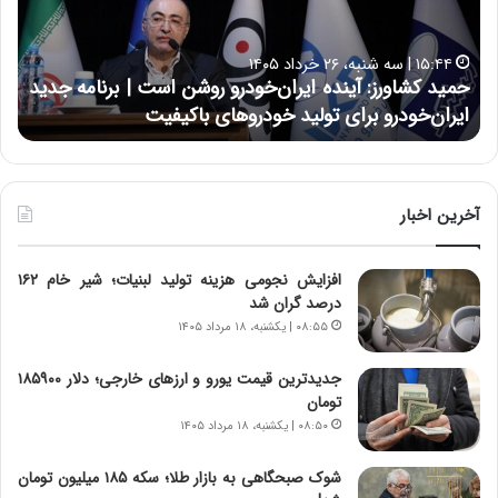
ک
ع
ش
ل
ا
ا
۱۵:۴۴ | سه شنبه، ۲۶ خرداد ۱۴۰۵
و
ی
حمید کشاورز: آینده ایران‌خودرو روشن است | برنامه جدید
ح
ر
ی
ایران‌خودرو برای تولید خودروهای باکیفیت
ن
ز
:
:
د
آ
ر
ی
ط
ن
و
آخرین اخبار
د
ل
ه
ت
افزایش نجومی هزینه تولید لبنیات؛ شیر خام ۱۶۲
ا
ا
درصد گران شد
ی
ر
ر
ی
۰۸:۵۵ | یکشنبه، ۱۸ مرداد ۱۴۰۵
ا
خ
ن‌
ا
جدیدترین قیمت یورو و ارزهای خارجی؛ دلار ۱۸۵۹۰۰
خ
ی
تومان
و
ر
۰۸:۵۰ | یکشنبه، ۱۸ مرداد ۱۴۰۵
د
ا
ر
ن
شوک صبحگاهی به بازار طلا؛ سکه ۱۸۵ میلیون تومان
و
،