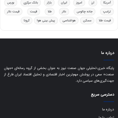
ت
آمریکا
ارز
امروز
ایران
بازار
بانک مرکزی
بورس
ی
ب
ترامپ
جاده چالوس
دلار
طلا
قیمت
قیمت دلار
ا
قیمت طلا
مسکن
هواشناسی
پیش بینی هوا
کرونا
ی
س
ت
د
درباره ما
پایگاه خبری-تحلیلی جهان صنعت نیوز به عنوان بخشی از گروه رسانه‌ای «جهان
صنعت» سعی در پوشش مهم‌ترین اخبار اقتصادی و تحلیل اقتصاد ایران فارغ از
جهت‌گیری‌های سیاسی دارد.
دسترسی سریع
درباره ما
تماس با ما