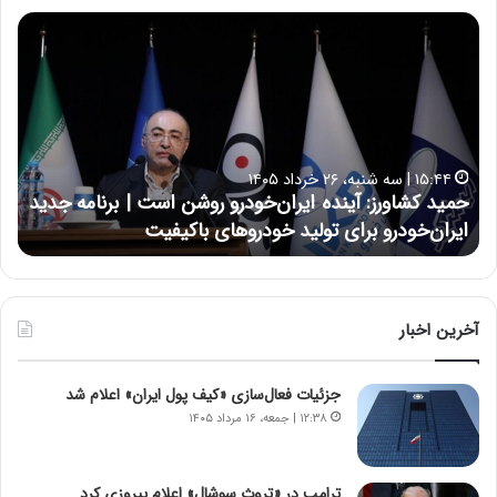
ح
س
ی
ن
ع
ل
ا
۱۷:۳۹ | سه شنبه، ۲۲ اردیبهشت ۱۴۰۵
ی
ودرو روشن است | برنامه جدید
حسین علایی: در طول تاریخ ایر
ی
روهای باکیفیت
نتوانسته در مقابل چنین قدرتی ب
:
د
ر
ط
و
آخرین اخبار
ل
ت
جزئیات فعال‌سازی «کیف پول ایران» اعلام شد
ا
ر
۱۲:۳۸ | جمعه، ۱۶ مرداد ۱۴۰۵
ی
خ
ا
ترامپ در «تروث سوشال» اعلام پیروزی کرد