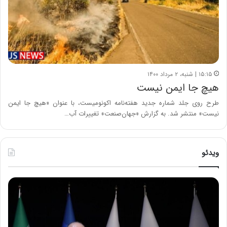
۱۵:۱۵ | شنبه، ۲ مرداد ۱۴۰۰
هیچ جا ایمن نیست
طرح روی جلد شماره جدید هفته‌نامه اکونومیست، با عنوان «هیچ جا ایمن
نیست» منتشر شد. به گزارش «جهان‌صنعت» تغییرات آب…
ویدئو
ح
ح
م
س
ی
ی
د
ن
ک
ع