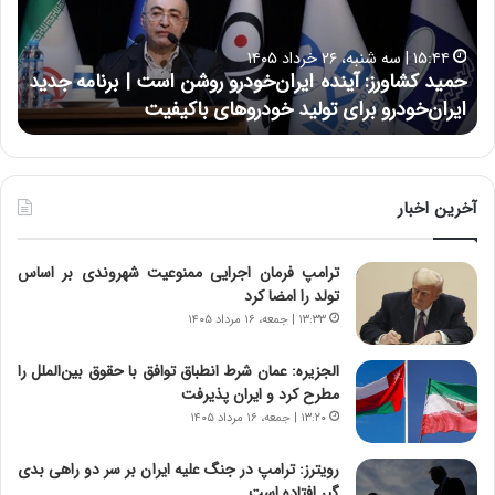
ش
ل
ا
ا
۱۵:۴۴ | سه شنبه، ۲۶ خرداد ۱۴۰۵
و
ی
حمید کشاورز: آینده ایران‌خودرو روشن است | برنامه جدید
ح
ر
ی
ایران‌خودرو برای تولید خودروهای باکیفیت
ن
ز
:
:
د
آ
ر
ی
ط
ن
و
آخرین اخبار
د
ل
ه
ت
ترامپ فرمان اجرایی ممنوعیت شهروندی بر اساس
ا
ا
تولد را امضا کرد
ی
ر
ر
ی
۱۳:۳۳ | جمعه، ۱۶ مرداد ۱۴۰۵
ا
خ
ن‌
ا
الجزیره: عمان شرط انطباق توافق با حقوق بین‌الملل را
خ
ی
مطرح کرد و ایران پذیرفت
و
ر
۱۳:۲۰ | جمعه، ۱۶ مرداد ۱۴۰۵
د
ا
ر
ن
رویترز: ترامپ در جنگ علیه ایران بر سر دو راهی بدی
و
،
گیر افتاده است