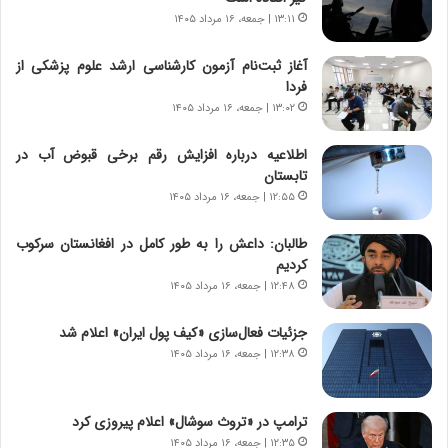
ر
ه
۱۳:۱۱ | جمعه، ۱۶ مرداد ۱۴۰۵
و
ی
ش
چ
آغاز ثبت‌نام‌ آزمون کارشناسی ارشد علوم پزشکی از
ن
گ
فردا
ا
ا
۱۳:۰۲ | جمعه، ۱۶ مرداد ۱۴۰۵
س
ه
ت
ج
اطلاعیه درباره افزایش رقم برخی قبوض آب در
|
ز
تابستان
ب
ا
ر
۱۲:۵۵ | جمعه، ۱۶ مرداد ۱۴۰۵
ی
ن
ن
ا
ج
طالبان: داعش را به طور کامل در افغانستان سرکوب
م
ن
کردیم
ه
گ
۱۲:۴۸ | جمعه، ۱۶ مرداد ۱۴۰۵
ج
،
د
ن
جزئیات فعال‌سازی «کیف پول ایران» اعلام شد
ی
ت
۱۲:۳۸ | جمعه، ۱۶ مرداد ۱۴۰۵
د
و
ا
ا
ی
ن
ترامپ در «تروث سوشال» اعلام پیروزی کرد
ر
س
۱۲:۳۵ | جمعه، ۱۶ مرداد ۱۴۰۵