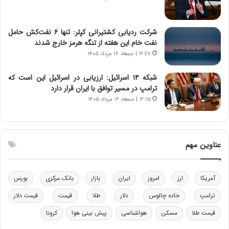
ا
ت
ن‌
ه
خ
د
شرکت ردیابی کشتیرانی کپلر: تنها ۶ نفت‌کش حامل
و
ر
نفت خام این هفته از تنگه هرمز خارج شدند
د
م
۱۲:۲۸ | جمعه، ۱۶ مرداد ۱۴۰۵
ر
ق
و
ا
ب
ب
شبکه ۱۴ اسرائیل: ارزیابی در اسرائیل این است که
ر
ل
ترامپ در مسیر توافق با ایران قرار دارد
ا
چ
۱۲:۱۵ | جمعه، ۱۶ مرداد ۱۴۰۵
ی
ن
ت
ی
و
ن
ل
ق
عناوین مهم
ی
د
د
ر
خ
ت
آمریکا
ارز
امروز
ایران
بازار
بانک مرکزی
بورس
و
ی
د
ب
ترامپ
جاده چالوس
دلار
طلا
قیمت
قیمت دلار
ر
ا
قیمت طلا
مسکن
هواشناسی
پیش بینی هوا
کرونا
و
ی
ه
س