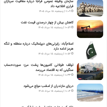
سازمان وظیفه عمومی فراجا درباره معافیت سربازان
و
،
فراری اطلاعیه داد
ر
ه
۱۱:۰۹ | پنجشنبه، ۱۵ مرداد ۱۴۰۵
و
ی
ش
چ
کاهش بیش از چهار درصدی قیمت نفت
ن
گ
۱۰:۵۹ | پنجشنبه، ۱۵ مرداد ۱۴۰۵
ا
ا
س
ه
ت
ج
اسلام‌آباد: رایزنی‌های دیپلماتیک درباره منطقه و تنگه
|
ز
هرمز ادامه دارد
ب
ا
ر
۱۰:۵۲ | پنجشنبه، ۱۵ مرداد ۱۴۰۵
ی
ن
ن
ا
ج
توقف طولانی کامیون‌ها پشت مرز؛ صورت‌حساب
م
ن
سنگینی که به اقتصاد می‌رسد
ه
گ
۱۰:۳۳ | پنجشنبه، ۱۵ مرداد ۱۴۰۵
ج
،
د
ن
دریای مازندران از امشب مواج می‌شود
ی
ت
۱۰:۰۴ | پنجشنبه، ۱۵ مرداد ۱۴۰۵
د
و
ا
ا
ی
ن