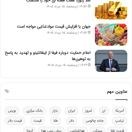
طلا رکورد هفت هفته ای خود را شکست
ر
س
۰۹:۵۶ | پنجشنبه، ۱۵ مرداد ۱۴۰۵
ا
ت
ن‌
ه
خ
د
جهان با افزایش قیمت موادغذایی مواجه است
و
ر
۰۹:۵۲ | پنجشنبه، ۱۵ مرداد ۱۴۰۵
د
م
ر
ق
و
ا
اعلام حمایت دوباره فیفا از اینفانتینو و تهدید به پاسخ
ب
ب
به توهین‌ها
ر
ل
ا
چ
۰۹:۲۹ | پنجشنبه، ۱۵ مرداد ۱۴۰۵
ی
ن
ت
ی
و
ن
ل
ق
عناوین مهم
ی
د
د
ر
خ
ت
آمریکا
ارز
امروز
ایران
بازار
بانک مرکزی
بورس
و
ی
د
ب
ترامپ
جاده چالوس
دلار
طلا
قیمت
قیمت دلار
ر
ا
قیمت طلا
مسکن
هواشناسی
پیش بینی هوا
کرونا