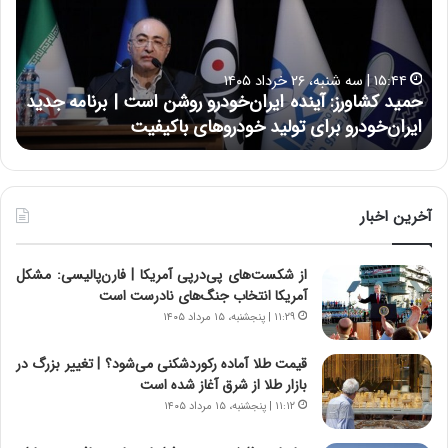
د
ن
ک
ع
ش
ل
ا
ا
۱۵:۴۴ | سه شنبه، ۲۶ خرداد ۱۴۰۵
و
ی
حمید کشاورز: آینده ایران‌خودرو روشن است | برنامه جدید
ح
ر
ی
ایران‌خودرو برای تولید خودروهای باکیفیت
ن
ز
:
:
د
آ
ر
ی
ط
ن
و
آخرین اخبار
د
ل
ه
ت
از شکست‌های پی‌درپی آمریکا | فارن‌پالیسی: مشکل
ا
ا
آمریکا انتخاب جنگ‌های نادرست است
ی
ر
ر
ی
۱۱:۲۹ | پنجشنبه، ۱۵ مرداد ۱۴۰۵
ا
خ
ن‌
ا
قیمت طلا آماده رکوردشکنی می‌شود؟ | تغییر بزرگ در
خ
ی
بازار طلا از شرق آغاز شده است
و
ر
۱۱:۱۲ | پنجشنبه، ۱۵ مرداد ۱۴۰۵
د
ا
ر
ن