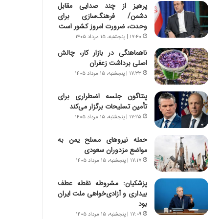
س
ه
پرهیز از چند صدایی مقابل
ت
ج
دشمن/ فرهنگ‌سازی برای
|
ز
وحدت، ضرورت امروز کشور است
ب
ا
۱۷:۴۰ | پنجشنبه، ۱۵ مرداد ۱۴۰۵
ر
ی
ناهماهنگی در بازار کار، چالش
ن
ن
اصلی برداشت زعفران
ا
ج
م
۱۷:۳۳ | پنجشنبه، ۱۵ مرداد ۱۴۰۵
ن
ه
گ
ج
،
پنتاگون جلسه اضطراری برای
د
ن
تأمین تسلیحات برگزار می‌کند
ی
ت
۱۷:۲۵ | پنجشنبه، ۱۵ مرداد ۱۴۰۵
د
و
ا
ا
حمله نیروهای مسلح یمن به
ی
ن
مواضع مزدوران سعودی
ر
س
۱۷:۱۷ | پنجشنبه، ۱۵ مرداد ۱۴۰۵
ا
ت
ن‌
ه
پزشکیان: مشروطه نقطه عطف
خ
د
بیداری و آزادی‌خواهی ملت ایران
و
ر
بود
د
م
۱۷:۰۹ | پنجشنبه، ۱۵ مرداد ۱۴۰۵
ر
ق