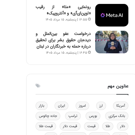
و
ا
رونمایی «متا» از رقیب
ب
ب
«اوپن‌ای‌آی» و «آنتروپیک»
ر
ل
۱۶:۵۵ | پنجشنبه، ۱۵ مرداد ۱۴۰۵
ا
چ
ی
ن
درخواست عفو بین‌الملل و
ت
ی
دیده‌بان حقوق بشر برای تحقیق
و
ن
درباره حمله به خبرنگاران در لبنان
ل
ق
۱۶:۴۵ | پنجشنبه، ۱۵ مرداد ۱۴۰۵
ی
د
د
ر
خ
ت
و
ی
د
ب
عناوین مهم
ر
ا
و
ی
ه
س
آمریکا
ارز
امروز
ایران
بازار
ا
ت
ی
د
بانک مرکزی
بورس
ترامپ
جاده چالوس
ب
ا
دلار
طلا
قیمت
قیمت دلار
قیمت طلا
ک