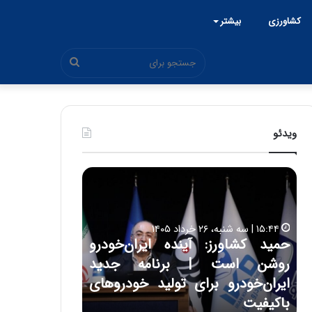
کشاورزی
بیشتر
جستجو
برای
ویدئو
ح
ح
م
س
ی
ی
د
ن
۱۵:۴۴ | سه شنبه، ۲۶ خرداد ۱۴۰۵
ک
ع
حمید کشاورز: آینده ایران‌خودرو
ش
ل
۱۷:۳۹ | سه شنبه، ۲۲ اردیبهشت ۱۴۰۵
روشن است | برنامه جدید
حسین علایی: 
ا
ا
و
ی
ه
ایران‌خودرو برای تولید خودروهای
هیچگاه جز ای
ر
ی
باکیفیت
مقابل چنین ق
ز
: