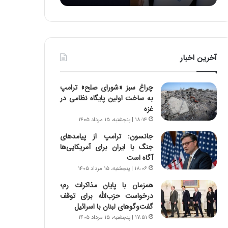
:
د
آ
ر
ی
ط
ن
و
د
ل
آخرین اخبار
ه
ت
ا
ا
ی
ر
چراغ سبز «شورای صلح» ترامپ
ر
ی
به ساخت اولین پایگاه نظامی در
ا
خ
غزه
ن‌
ا
۱۸:۱۴ | پنجشنبه، ۱۵ مرداد ۱۴۰۵
خ
ی
و
ر
جانسون: ترامپ از پیامدهای
د
ا
جنگ با ایران برای آمریکایی‌ها
ر
ن
آگاه است
و
،
۱۸:۰۶ | پنجشنبه، ۱۵ مرداد ۱۴۰۵
ر
ه
همزمان با پایان مذاکرات رم؛
و
ی
درخواست حزب‌الله برای توقف
ش
چ
گفت‌وگوهای لبنان با اسرائیل
ن
گ
۱۷:۵۱ | پنجشنبه، ۱۵ مرداد ۱۴۰۵
ا
ا