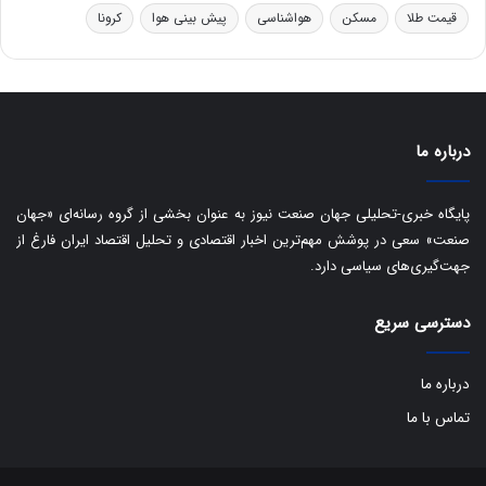
ت
قیمت طلا
مسکن
هواشناسی
پیش بینی هوا
کرونا
ا
ق
ا
ی
ر
ا
درباره ما
ن
:
ا
پایگاه خبری-تحلیلی جهان صنعت نیوز به عنوان بخشی از گروه رسانه‌ای «جهان
ت
صنعت» سعی در پوشش مهم‌ترین اخبار اقتصادی و تحلیل اقتصاد ایران فارغ از
ا
جهت‌گیری‌های سیاسی دارد.
ق
ا
دسترسی سریع
ی
ر
ا
درباره ما
ن
ا
تماس با ما
ز
ش
ن