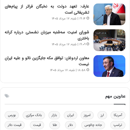
ه
ر
عارف: تعهد دولت به نخبگان فراتر از پیام‎‌های
ن
ی
تشریفاتی است
و
ک
۱۹:۱۴ | شنبه، ۱۷ مرداد ۱۴۰۵
ز
ا
ا
ی
شورای امنیت سه‌شنبه میزبان نشستی درباره کرانه
ز
ی
باختری
ب
–
۱۹:۰۹ | شنبه، ۱۷ مرداد ۱۴۰۵
ی
ص
ن
ه
ن
ی
معاون اردوغان: توافق مکه جایگزین ناتو و علیه ایران
ر
و
نیست
ف
ن
۱۸:۵۸ | شنبه، ۱۷ مرداد ۱۴۰۵
ت
ی
ه
|
ا
د
س
ب
عناوین مهم
ت
ی
ر
ک
آمریکا
ارز
امروز
ایران
بازار
بانک مرکزی
بورس
ل
ا
ترامپ
جاده چالوس
دلار
طلا
قیمت
قیمت دلار