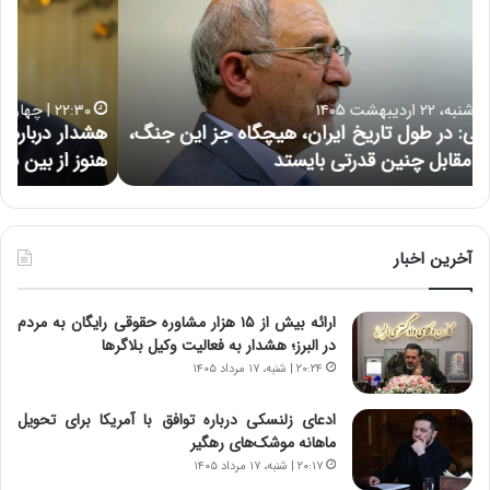
د
ا
ا
ر
ر
ت
د
ب
ر
ه
۲۲:۳۰ | چهارشنبه، ۹ اردیبهشت ۱۴۰۵
ب
ب
،
هشدار درباره خطر ابرتورم در اقتصاد ایران | اعتماد مردم
ا
خ
هنوز از بین نرفته است
ر
ش‌
ه
ه
خ
ا
ط
ی
ر
ی
آخرین اخبار
ا
ا
ب
ز
ارائه بیش از ۱۵ هزار مشاوره حقوقی رایگان به مردم
ر
س
در البرز؛ هشدار به فعالیت وکیل بلاگرها
ت
ا
و
خ
۲۰:۲۴ | شنبه، ۱۷ مرداد ۱۴۰۵
ر
ت
م
م
ادعای زلنسکی درباره توافق با آمریکا برای تحویل
د
ا
ماهانه موشک‌های رهگیر
ر
ن‌
۲۰:۱۷ | شنبه، ۱۷ مرداد ۱۴۰۵
ا
ه