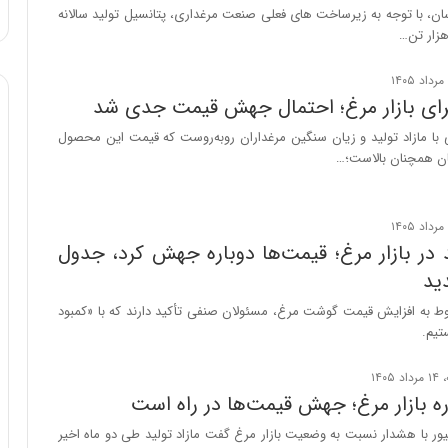
ا
اسان، با توجه به زیرساخت های فعلی صنعت مرغداری، پتانسیل تولید سالانه
و
ر
م
ی
ای بازار مرغ؛ احتمال جهش قیمت جدی شد
ا
ی با مازاد تولید و زیان سنگین مرغداران روبه‌روست که قیمت این محصول
ن
ان همچنان بالاست؛…
ه
؛
ب
ا
ز
 در بازار مرغ؛ قیمت‌ها دوباره جهش کرد، جدول
ن
ید
د
ه
بوط به افزایش قیمت گوشت مرغ، مسئولان صنفی تأکید دارند که با «کمبود
پ
تیم.
ن
ه
ا
ه بازار مرغ؛ جهش قیمت‌ها در راه است
ن
ی
ور با هشدار نسبت به وضعیت بازار مرغ گفت مازاد تولید طی دو ماه اخیر