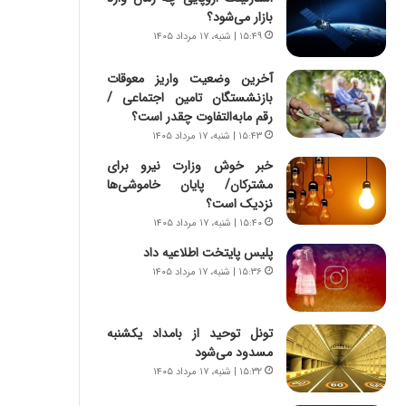
س
ه
بازار می‌شود؟
ت
ج
۱۵:۴۹ | شنبه، ۱۷ مرداد ۱۴۰۵
|
ز
ب
ا
آخرین وضعیت واریز معوقات
ر
ی
بازنشستگان تامین اجتماعی /
ن
ن
رقم مابه‌التفاوت چقدر است؟
ا
ج
م
۱۵:۴۳ | شنبه، ۱۷ مرداد ۱۴۰۵
ن
ه
گ
خبر خوش وزارت نیرو برای
ج
،
مشترکان/ پایان خاموشی‌ها
د
ن
نزدیک است؟
ی
ت
۱۵:۴۰ | شنبه، ۱۷ مرداد ۱۴۰۵
د
و
ا
پلیس پایتخت اطلاعیه داد
ا
ی
ن
۱۵:۳۶ | شنبه، ۱۷ مرداد ۱۴۰۵
ر
س
ا
ت
ن‌
ه
تونل توحید از بامداد یکشنبه
خ
د
مسدود می‌شود
و
ر
۱۵:۳۲ | شنبه، ۱۷ مرداد ۱۴۰۵
د
م
ر
ق