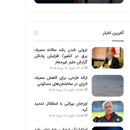
:
د
آ
ر
ی
ط
ن
و
د
ل
آخرین اخبار
ه
ت
ا
ا
ی
ر
نزولی شدن رشد سالانه مصرف
ر
ی
برق در کشور/ افزایش پاداش
ا
خ
گزارش ماینر غیرمجاز
ن‌
ا
۱۶:۰۲ | شنبه، ۱۷ مرداد ۱۴۰۵
خ
ی
و
ر
ارائه طرحی برای کاهش مصرف
د
ا
انرژی در ساختمان‌های مسکونی
ر
ن
۱۵:۵۶ | شنبه، ۱۷ مرداد ۱۴۰۵
و
،
ر
ه
اوزجان بیزاتی با استقلال تمدید
و
ی
کرد
ش
چ
۱۵:۵۲ | شنبه، ۱۷ مرداد ۱۴۰۵
ن
گ
ا
ا
استارلینک اروپایی چه زمان وارد