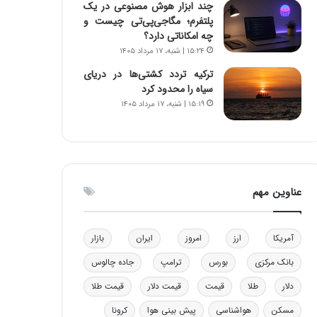
چند ابزار هوش مصنوعی در یک
و
ا
پلتفرم؛ مگاجی‌پی‌تی چیست و
ب
ب
چه امکاناتی دارد؟
ر
ل
۱۵:۲۴ | شنبه، ۱۷ مرداد ۱۴۰۵
ا
چ
ی
ن
ترکیه تردد کشتی‌ها در دریای
ت
ی
سیاه را محدود کرد
و
ن
۱۵:۱۹ | شنبه، ۱۷ مرداد ۱۴۰۵
ل
ق
ی
د
د
ر
خ
ت
و
ی
عناوین مهم
د
ب
ر
ا
و
ی
ه
س
آمریکا
ارز
امروز
ایران
بازار
ا
ت
بانک مرکزی
بورس
ترامپ
جاده چالوس
ی
د
ب
دلار
طلا
قیمت
قیمت دلار
قیمت طلا
ا
ک
مسکن
هواشناسی
پیش بینی هوا
کرونا