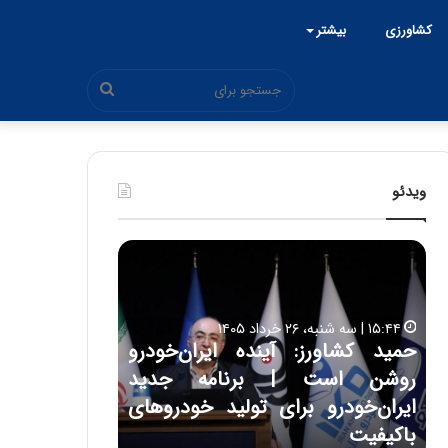
کشاورزی
بیشتر
جستجو
برای
ویدئو
ح
ح
م
س
ی
ی
د
ن
۱۵:۴۴ | سه شنبه، ۲۶ خرداد ۱۴۰۵
ک
ع
حمید کشاورز: آینده ایران‌خودرو
ش
ل
۱۷:۳۹ | سه شنبه، ۲۲ اردیبهشت ۱۴۰۵
روشن است | برنامه جدید
حسین علایی: 
ا
ا
و
ی
ه
ایران‌خودرو برای تولید خودروهای
هیچگاه جز ای
ر
ی
باکیفیت
مقابل چنین ق
ز
: