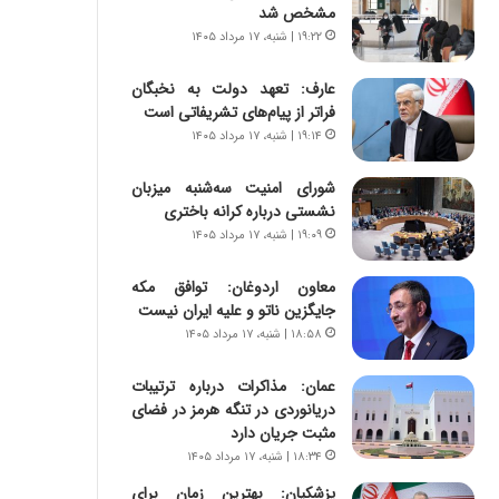
س
ه
مشخص شد
ت
ج
۱۹:۲۲ | شنبه، ۱۷ مرداد ۱۴۰۵
|
ز
ب
ا
عارف: تعهد دولت به نخبگان
ر
ی
فراتر از پیام‎‌های تشریفاتی است
ن
ن
۱۹:۱۴ | شنبه، ۱۷ مرداد ۱۴۰۵
ا
ج
م
ن
شورای امنیت سه‌شنبه میزبان
ه
گ
نشستی درباره کرانه باختری
ج
،
۱۹:۰۹ | شنبه، ۱۷ مرداد ۱۴۰۵
د
ن
ی
ت
د
معاون اردوغان: توافق مکه
و
ا
جایگزین ناتو و علیه ایران نیست
ا
ی
ن
۱۸:۵۸ | شنبه، ۱۷ مرداد ۱۴۰۵
ر
س
ا
ت
عمان: مذاکرات درباره ترتیبات
ن‌
ه
دریانوردی در تنگه هرمز در فضای
خ
د
مثبت جریان دارد
و
ر
۱۸:۳۴ | شنبه، ۱۷ مرداد ۱۴۰۵
د
م
پزشکیان‌: بهترین زمان برای
ر
ق