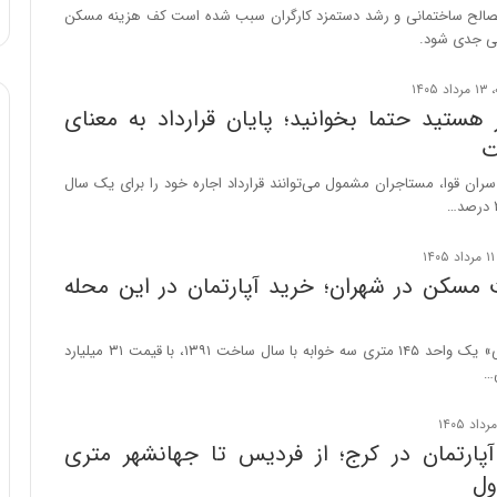
ا
صالح ساختمانی و رشد دستمزد کارگران سبب شده است کف هزینه مسکن
و
ی جدی شود.
ر
م
ی
 هستید حتما بخوانید؛ پایان قرارداد به معنای
ا
ت
ن
ه
ان قوا، مستاجران مشمول می‌توانند قرارداد اجاره خود را برای یک سال
؛
ب
ا
ز
سکن در شهران؛ خرید آپارتمان در این محله
ن
د
ه
در «شهران شمالی» یک واحد ۱۴۵ متری سه خوابه با سال ساخت ۱۳۹۱، با قیمت ۳۱ میلیارد
پ
…
ن
ه
ا
پارتمان در کرج؛ از فردیس تا جهانشهر متری
ن
ول
ی