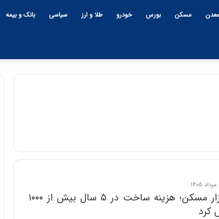
عدن
مسکن
بورس
خودرو
طلا و ارز
سیاسی
بانک و بیمه
چ
ی
ن
و
ب
ح
ر
۱۲:۱۸ | دوشنبه، ۱۸ اسفند ۱۴۰۴
ا
شوک به بازار مسکن؛ هزینه ساخت در ۵ سال بیش از ۱۰۰۰
چین و بحران خاورمیانه؛ بازند
ن
کرد
پنهان یا برنده بزرگ؟
خ