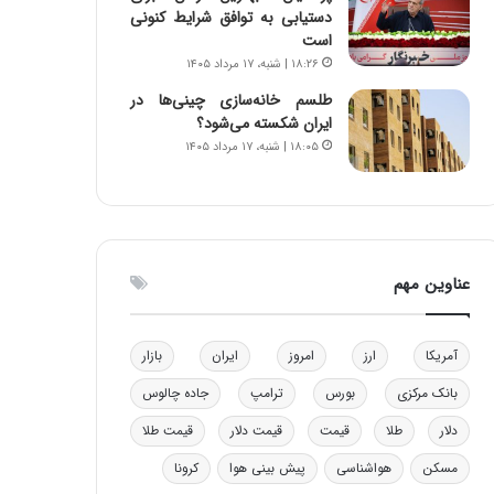
دستیابی به توافق شرایط کنونی
و
ا
است
ب
ب
۱۸:۲۶ | شنبه، ۱۷ مرداد ۱۴۰۵
ر
ل
ا
چ
طلسم خانه‌سازی چینی‌ها در
ی
ن
ایران شکسته می‌شود؟
ت
ی
۱۸:۰۵ | شنبه، ۱۷ مرداد ۱۴۰۵
و
ن
ل
ق
ی
د
د
ر
خ
ت
و
ی
عناوین مهم
د
ب
ر
ا
و
ی
آمریکا
ارز
امروز
ایران
بازار
ه
س
ا
ت
بانک مرکزی
بورس
ترامپ
جاده چالوس
ی
د
دلار
طلا
قیمت
قیمت دلار
قیمت طلا
ب
ا
مسکن
هواشناسی
پیش بینی هوا
کرونا
ک