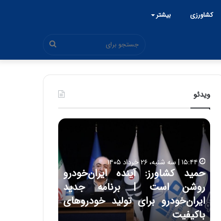
کشاورزی
بیشتر
جستجو
برای
ویدئو
ح
ح
م
س
ی
ی
د
ن
۱۵:۴۴ | سه شنبه، ۲۶ خرداد ۱۴۰۵
ک
ع
حمید کشاورز: آینده ایران‌خودرو
ش
ل
۱۷:۳۹ | سه شنبه، ۲۲ اردیبهشت ۱۴۰۵
روشن است | برنامه جدید
حسین علایی: 
ا
ا
و
ی
ه
ایران‌خودرو برای تولید خودروهای
هیچگاه جز ای
ر
ی
باکیفیت
مقابل چنین ق
ز
: