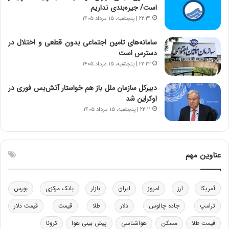
ن‌
ه
است/ جیره‌بندی نداریم
خ
د
۲۲:۳۱ | پنجشنبه، ۱۵ مرداد ۱۴۰۵
و
ر
د
م
سامانه‌های تامین اجتماعی بدون قطعی و اختلال در
ر
ق
دسترس است
و
ا
۲۲:۲۲ | پنجشنبه، ۱۵ مرداد ۱۴۰۵
ب
ب
ر
ل
دبیرکل سازمان ملل باز هم خواستار آتش‌بس فوری در
ا
چ
اوکراین شد
ی
ن
۲۲:۱۱ | پنجشنبه، ۱۵ مرداد ۱۴۰۵
ت
ی
و
ن
ل
ق
ی
د
عناوین مهم
د
ر
خ
ت
و
ی
د
ب
آمریکا
ارز
امروز
ایران
بازار
بانک مرکزی
بورس
ر
ا
ترامپ
جاده چالوس
دلار
طلا
قیمت
قیمت دلار
و
ی
ه
س
قیمت طلا
مسکن
هواشناسی
پیش بینی هوا
کرونا