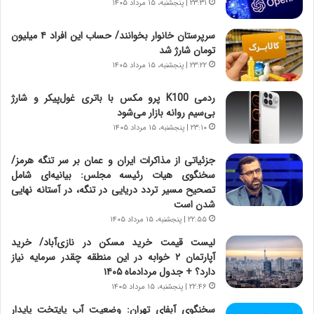
۲۳:۳۱ | پنجشنبه، ۱۵ مرداد ۱۴۰۵
و
ی
ش
چ
سرپرستان خانوار بخوانند/ حساب این افراد ۴ میلیون
ن
گ
تومان شارژ شد
ا
ا
۲۳:۲۲ | پنجشنبه، ۱۵ مرداد ۱۴۰۵
س
ه
ت
ج
ردمی K100 پرو مکس با باتری غول‌پیکر و شارژ
|
ز
بی‌سیم روانه بازار می‌شود
ب
ا
ر
۲۳:۱۰ | پنجشنبه، ۱۵ مرداد ۱۴۰۵
ی
ن
ن
ا
ج
جزئیاتی از مذاکرات ایران و عمان بر سر تنگه هرمز/
م
ن
سخنگوی هیات رئیسه مجلس: بیانیه‌ای شامل
ه
گ
تصحیح مسیر تردد دریایی در تنگه، در آستانه نهایی
ج
،
شدن است
د
ن
۲۲:۵۵ | پنجشنبه، ۱۵ مرداد ۱۴۰۵
ی
ت
لیست قیمت خرید مسکن در نازی‌آباد/ خرید
د
و
آپارتمان ۲ خوابه در این منطقه چقدر سرمایه نیاز
ا
ا
دارد؟ + جدول مردادماه ۱۴۰۵
ی
ن
۲۲:۴۶ | پنجشنبه، ۱۵ مرداد ۱۴۰۵
ر
س
ا
ت
سخنگوی آبفای تهران: وضعیت آب پایتخت پایدار