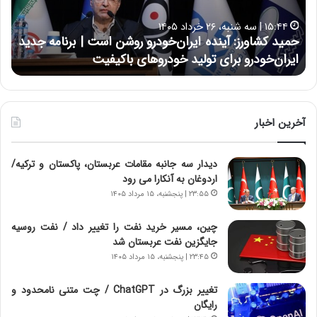
ش
ل
ا
ا
۱۵:۴۴ | سه شنبه، ۲۶ خرداد ۱۴۰۵
و
ی
حمید کشاورز: آینده ایران‌خودرو روشن است | برنامه جدید
ح
ر
ی
ایران‌خودرو برای تولید خودروهای باکیفیت
ن
ز
:
:
د
آ
ر
ی
ط
ن
و
آخرین اخبار
د
ل
ه
ت
دیدار سه جانبه مقامات عربستان، پاکستان و ترکیه/
ا
ا
اردوغان به آنکارا می رود
ی
ر
ر
ی
۲۳:۵۵ | پنجشنبه، ۱۵ مرداد ۱۴۰۵
ا
خ
ن‌
ا
چین، مسیر خرید نفت را تغییر داد / نفت روسیه
خ
ی
جایگزین نفت عربستان شد
و
ر
۲۳:۴۵ | پنجشنبه، ۱۵ مرداد ۱۴۰۵
د
ا
ر
ن
تغییر بزرگ در ChatGPT / چت متنی نامحدود و
و
،
رایگان
ر
ه