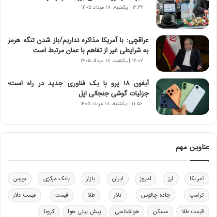
ر
۱۲:۲۲ | یکشنبه، ۱۸ مرداد ۱۴۰۵
ا
ن‌
خ
عراقچی: با آمریکا مذاکره نداریم/باز شدن تنگه هرمز
و
به شرایطی غیر از تفاهم با عمان مرتبط است
د
۱۲:۰۷ | یکشنبه، ۱۸ مرداد ۱۴۰۵
ر
و
ب
آیفون ۱۸ پرو با یک فناوری جدید در راه است؛
ر
جزئیات گوشی جنجالی اپل
ا
۱۱:۵۶ | یکشنبه، ۱۸ مرداد ۱۴۰۵
ی
ت
و
ل
عناوین مهم
ی
د
خ
آمریکا
ارز
امروز
ایران
بازار
بانک مرکزی
بورس
و
د
ترامپ
جاده چالوس
دلار
طلا
قیمت
قیمت دلار
ر
قیمت طلا
مسکن
هواشناسی
پیش بینی هوا
کرونا
و