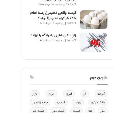
و
ا
۲۰:۵۷ | پنجشنبه، ۱۵ مرداد ۱۴۰۵
ب
ب
قیمت واقعی تخم‌مرغ رسما اعلام
ر
ل
شد/ هر کیلو تخم‌مرغ چند؟
ا
چ
۲۰:۴۴ | پنجشنبه، ۱۵ مرداد ۱۴۰۵
ی
ن
ت
ی
زلزله ۴ ریشتری بندرلنگه را لرزاند
و
ن
۲۰:۳۶ | پنجشنبه، ۱۵ مرداد ۱۴۰۵
ل
ق
ی
د
د
ر
خ
ت
و
ی
د
ب
ر
ا
عناوین مهم
و
ی
ه
س
ا
ت
آمریکا
ارز
امروز
ایران
بازار
ی
د
ب
بانک مرکزی
بورس
ترامپ
جاده چالوس
ا
ک
دلار
طلا
قیمت
قیمت دلار
قیمت طلا