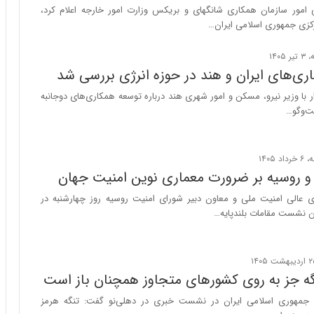
ا
امور سازمان همکاری شانگهای و بریکس وزارت امور خارجه اعلام کرد،
ب
رکزی جمهوری اسلامی ایران…
ر
ن
د
ری‌های ایران و هند در حوزه انرژی بررسی شد
ه
ب
ر با وزیر نیرو، مسکن و امور شهری هند درباره توسعه همکاری‌های دوجانبه
ز
ت‌وگو…
ر
گ
؟
ن و روسیه بر ضرورت معماری نوین امنیت جهان
ی عالی امنیت ملی و معاون دبیر شورای امنیت روسیه روز چهارشنبه در
 نشست مقامات بلندپایه…
گه جز به روی کشورهای متجاوز همچنان باز است
ه جمهوری اسلامی ایران در نشست خبری در دهلی‌نو گفت: تنگه هرمز