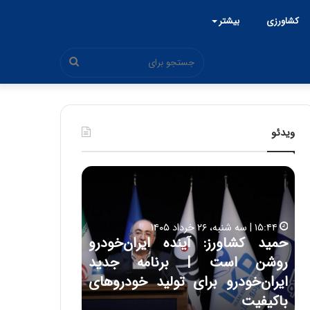
کشاورزی
بیشتر
جستجو
برای
ویدئو
ح
ح
م
س
ی
ی
د
ن
۱۵:۴۴ | سه شنبه، ۲۶ خرداد ۱۴۰۵
ک
ع
حمید کشاورز: آینده ایران‌خودرو
ش
ل
۱۷:۳۹ | سه شنبه، ۲۲ اردیبهشت ۱۴۰۵
روشن است | برنامه جدید
حسین علایی: 
ا
ا
و
ی
ه
ایران‌خودرو برای تولید خودروهای
هیچگاه جز ای
ر
ی
باکیفیت
مقابل چنین ق
ز
: