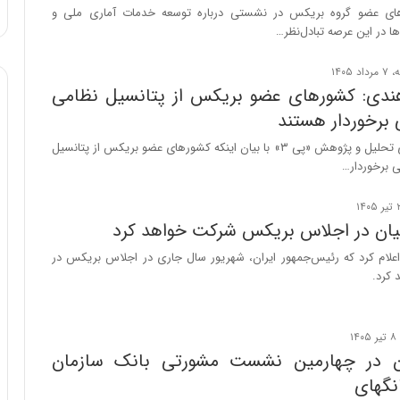
ا
های عضو گروه بریکس در نشستی درباره توسعه خدمات آماری ملی و
و
‌ها در این عرصه تبادل‌نظر…
ر
م
ی
ندی: کشورهای عضو بریکس از پتانسیل نظامی
ا
 برخوردار هستند
ن
ه
رئیس مرکز هندی تحلیل و پژوهش «پی ۳» با بیان اینکه کشورهای عضو بریکس از پتانسیل
؛
 برخوردار…
ب
ا
ز
ان در اجلاس بریکس شرکت خواهد کرد
ن
د
لام کرد که رئیس‌جمهور ایران، شهریور سال جاری در اجلاس بریکس در
ه
کرد.
پ
ن
ه
ا
ن در چهارمین نشست مشورتی بانک سازمان
ن
نگهای
ی