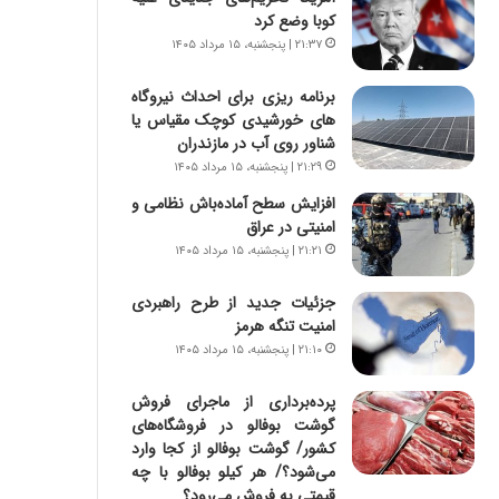
س
ه
کوبا وضع کرد
ت
ج
۲۱:۳۷ | پنجشنبه، ۱۵ مرداد ۱۴۰۵
|
ز
ب
ا
برنامه ریزی برای احداث نیروگاه
ر
ی
های خورشیدی کوچک مقیاس یا
ن
ن
شناور روی آب در مازندران
ا
ج
م
۲۱:۲۹ | پنجشنبه، ۱۵ مرداد ۱۴۰۵
ن
ه
گ
افزایش سطح آماده‌باش نظامی و
ج
،
امنیتی در عراق
د
ن
۲۱:۲۱ | پنجشنبه، ۱۵ مرداد ۱۴۰۵
ی
ت
د
و
جزئیات جدید از طرح راهبردی
ا
ا
امنیت تنگه هرمز
ی
ن
۲۱:۱۰ | پنجشنبه، ۱۵ مرداد ۱۴۰۵
ر
س
ا
ت
پرده‌برداری از ماجرای فروش
ن‌
ه
گوشت بوفالو در فروشگاه‌های
خ
د
کشور/ گوشت بوفالو از کجا وارد
و
ر
می‌شود؟/ هر کیلو بوفالو با چه
د
م
قیمتی به فروش می‌رود؟
ر
ق