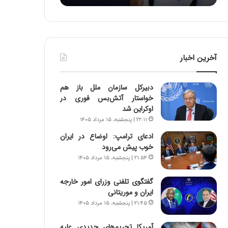
:
د
آ
ر
ی
ط
ن
و
د
ل
آخرین اخبار
ه
ت
ا
ا
ی
ر
دبیرکل سازمان ملل باز هم
ر
ی
خواستار آتش‌بس فوری در
ا
خ
اوکراین شد
ن‌
ا
۲۲:۱۱ | پنجشنبه، ۱۵ مرداد ۱۴۰۵
خ
ی
و
ر
ادعای ترامپ: اوضاع در ایران
د
ا
خوب پیش می‌رود
ر
ن
۲۱:۵۴ | پنجشنبه، ۱۵ مرداد ۱۴۰۵
و
،
ر
ه
گفتگوی تلفنی وزرای امور خارجه
و
ی
ایران و موریتانی
ش
چ
۲۱:۴۵ | پنجشنبه، ۱۵ مرداد ۱۴۰۵
ن
گ
ا
ا
آمریکا تحریم‌های جدیدی علیه