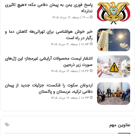
ن
م
پاسخ فوری یمن به پیمان دفاعی مکه؛ «هیچ تاثیری
ت
ر
ندارد!»
و
د
۱۹:۰۰ | جمعه، ۱۶ مرداد ۱۴۰۵
ا
م
ن
ه
خبر خوش هواشناسی برای تهرانی‌ها؛ کاهش دما و
س
ن
رگبار در راه است
ت
و
۱۸:۵۴ | جمعه، ۱۶ مرداد ۱۴۰۵
ه
ز
د
ا
انتشار لیست محصولات آرایشی غیرمجاز؛ این ژل‌های
ر
ز
صورت زیر ذره‌بین
م
ب
۱۸:۴۴ | جمعه، ۱۶ مرداد ۱۴۰۵
ق
ی
ا
ن
ب
ن
اردوغان سکوت را شکست؛ جزئیات جدید از پیمان
ل
ر
دفاعی ترکیه، عربستان و پاکستان
چ
ف
۱۸:۳۳ | جمعه، ۱۶ مرداد ۱۴۰۵
ن
ت
ی
ه
ن
ا
ق
س
عناوین مهم
د
ت