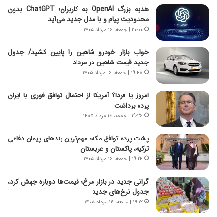
ا
م
هدیه بزرگ OpenAI به کاربران؛ ChatGPT بدون
ی
د
محدودیت پیام و با مدل جدید می‌آید
ر
ر
۲۰:۰۰ | جمعه، ۱۶ مرداد ۱۴۰۵
ا
ا
ن
ق
خواب بازار خودرو شاهین را پایین کشید/ جدول
،
ت
جدید قیمت شاهین در مرداد
ه
ص
۱۹:۴۸ | جمعه، ۱۶ مرداد ۱۴۰۵
ی
ا
چ
د
امروز یا فردا؟ آمریکا از احتمال توافق فوری با ایران
گ
ا
پرده برداشت
ا
ی
۱۹:۳۶ | جمعه، ۱۶ مرداد ۱۴۰۵
ه
ر
ج
ا
پشت پرده توافق مکه؛ مهم‌ترین بندهای پیمان دفاعی
ز
ن
ترکیه، پاکستان و عربستان
ا
|
ی
۱۹:۲۴ | جمعه، ۱۶ مرداد ۱۴۰۵
ا
ن
ع
ج
ت
گرانی جدید در بازار مرغ؛ قیمت‌ها دوباره جهش کرد،
ن
م
جدول نرخ‌های جدید
گ
ا
۱۹:۱۲ | جمعه، ۱۶ مرداد ۱۴۰۵
،
د