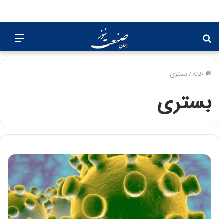
جستجو
منو
برای
خانه
/
بستری
بستری