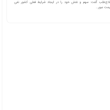
ا
اح‌طلب گفت: سهم و نقش خود را در ایجاد شرایط فعلی کشور نفی
ب
قیمت عبور…
ر
ن
د
ه
ب
ز
ر
گ
؟