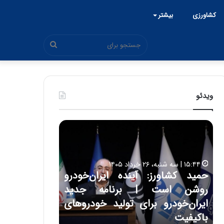
کشاورزی
بیشتر
جستجو
برای
ویدئو
ح
ح
م
س
ی
ی
د
ن
۱۵:۴۴ | سه شنبه، ۲۶ خرداد ۱۴۰۵
ک
ع
حمید کشاورز: آینده ایران‌خودرو
ش
ل
۱۷:۳۹ | سه شنبه، ۲۲ اردیبهشت ۱۴۰۵
روشن است | برنامه جدید
حسین علایی: 
ا
ا
و
ی
ه
ایران‌خودرو برای تولید خودروهای
هیچگاه جز ای
ر
ی
باکیفیت
مقابل چنین ق
ز
: