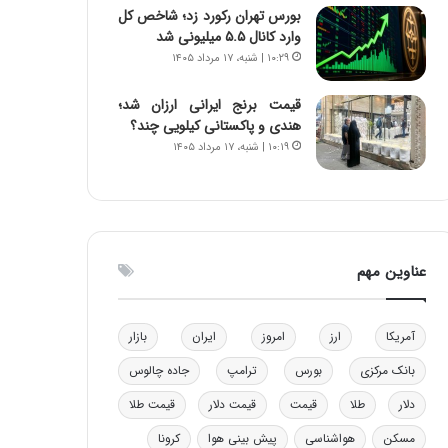
بورس تهران رکورد زد؛ شاخص کل
و
ا
وارد کانال ۵.۵ میلیونی شد
ب
ب
۱۰:۲۹ | شنبه، ۱۷ مرداد ۱۴۰۵
ر
ل
ا
چ
ی
ن
قیمت برنج ایرانی ارزان شد؛
ت
ی
هندی و پاکستانی کیلویی چند؟
و
ن
۱۰:۱۹ | شنبه، ۱۷ مرداد ۱۴۰۵
ل
ق
ی
د
د
ر
خ
ت
و
ی
عناوین مهم
د
ب
ر
ا
و
ی
ه
س
آمریکا
ارز
امروز
ایران
بازار
ا
ت
بانک مرکزی
بورس
ترامپ
جاده چالوس
ی
د
ب
دلار
طلا
قیمت
قیمت دلار
قیمت طلا
ا
ک
مسکن
هواشناسی
پیش بینی هوا
کرونا