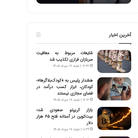
:
د
آ
ر
ی
ط
ن
و
د
ل
آخرین اخبار
ه
ت
ا
ا
ی
ر
شایعات مربوط به معافیت
ر
ی
سربازان فراری تکذیب شد
ا
خ
۱۲:۲۲ | شنبه، ۱۷ مرداد ۱۴۰۵
ن‌
ا
خ
ی
هشدار پلیس به «کودک‌بلاگرها»؛
و
ر
کودکان، ابزار کسب درآمد در
د
ا
فضای مجازی نیستند
ر
ن
۱۲:۱۲ | شنبه، ۱۷ مرداد ۱۴۰۵
و
،
ر
ه
بازار کریپتو صعودی شد؛
و
ی
بیت‌کوین در آستانه فتح ۶۵ هزار
ش
چ
دلار
ن
گ
۱۱:۲۹ | شنبه، ۱۷ مرداد ۱۴۰۵
ا
ا