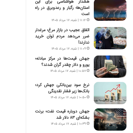
هشدار هواشناسی برای این
س
ه
استان‌ها؛ رگبار و رعدوبرق در راه
ت
ج
است
|
ز
ب
ا
۱۱:۱۶ | شنبه، ۱۷ مرداد ۱۴۰۵
ر
ی
اتفاق عجیب در بازار مرغ؛ مرغدار
ن
ن
ضرر می‌دهد مردم توان خرید
ا
ج
ندارند!
م
ن
۱۱:۰۹ | شنبه، ۱۷ مرداد ۱۴۰۵
ه
گ
ج
،
جهش قیمت‌ها در مرکز مبادله؛
د
ن
یورو و دلار چقدر گران شدند؟
ی
ت
۱۰:۵۷ | شنبه، ۱۷ مرداد ۱۴۰۵
د
و
ا
ا
نرخ سود بین‌بانکی جهش کرد؛
ی
ن
بانک‌ها زیر فشار نقدینگی
ر
س
۱۰:۵۰ | شنبه، ۱۷ مرداد ۱۴۰۵
ا
ت
ن‌
ه
جهش دوباره قیمت نفت؛ برنت
خ
د
بشکه‌ای ۸۳ دلار شد
و
ر
۱۰:۳۹ | شنبه، ۱۷ مرداد ۱۴۰۵
د
م
ر
ق