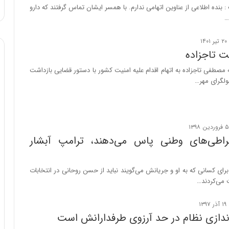
ا
 بنده اطلاعی از عناوین اتهامی ندارم. با همسر ایشان تماس گرفتند که دارو
و
…
ر
م
ی
ت تاجزاده
ا
صطفی تاجزاده به اتهام اقدام علیه امنیت کشور با دستور قضایی بازداشت
ن
ولگرای مهر…
ه
؛
ب
ا
ز
ن
فراطی‌های وطنی پاس می‌دهند، ترامپ آبشار
د
ه
پ
رای کسانی که به او و جریانش می‌گویند نباید از حسن روحانی در انتخابات
ن
ه
ا
ن
اندازی نظام در حد آرزوی طرفدارانش است
ی