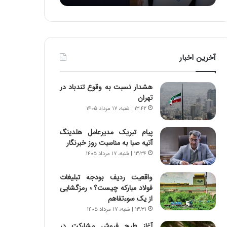
:
د
آ
ر
ی
ط
ن
و
د
ل
آخرین اخبار
ه
ت
ا
ا
ی
ر
هشدار نسبت به وقوع تندباد در
ر
ی
تهران
ا
خ
۱۳:۴۲ | شنبه، ۱۷ مرداد ۱۴۰۵
ن‌
ا
خ
ی
پیام تبریک مدیرعامل هلدینگ
و
ر
آتیه صبا به مناسبت روز خبرنگار
د
ا
۱۳:۳۴ | شنبه، ۱۷ مرداد ۱۴۰۵
ر
ن
و
،
ر
ه
واقعیت ردیف بودجه تبلیغات
و
ی
فولاد مبارکه چیست؟ ؛ رمزگشایی
ش
چ
از یک سوءتفاهم
ن
گ
۱۳:۳۱ | شنبه، ۱۷ مرداد ۱۴۰۵
ا
ا
آغاز طرح فروش مشارکت در