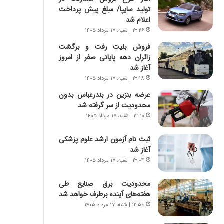
س
ه
تولید سایپا/ مبلغ پیش پرداخت
ت
ج
اعلام شد
|
ز
۱۳:۲۶ | شنبه، ۱۷ مرداد ۱۴۰۵
ب
ا
ر
ی
فروش بلیت رفت و برگشت
ن
ن
زائران دهه پایانی صفر از امروز
ا
ج
آغاز شد
م
ن
۱۳:۱۸ | شنبه، ۱۷ مرداد ۱۴۰۵
ه
گ
عرضه بنزین در بندرعباس بدون
ج
،
محدودیت از سر گرفته شد
د
ن
۱۳:۱۰ | شنبه، ۱۷ مرداد ۱۴۰۵
ی
ت
د
و
ا
ثبت نام آزمون ارشد علوم پزشکی
ا
ی
آغاز شد
ن
ر
س
۱۳:۰۴ | شنبه، ۱۷ مرداد ۱۴۰۵
ا
ت
ن‌
ه
محدودیت‌ برق صنایع طی
خ
د
هفته‌های آینده برطرف خواهد شد
و
ر
۱۲:۵۶ | شنبه، ۱۷ مرداد ۱۴۰۵
د
م
ر
ق