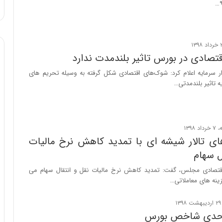
ا
و
ر
م
ی
تصادی در بورس تاثیر بلندمدت ندارد
ا
ن
ر سرمایه اعلام کرد: شوک‌های اقتصادی شکل گرفته به وسیله تحریم های
ه
یه تاثیر بلندمدتی…
؛
ب
ا
ز
ن
ای تالار شیشه ای با تمدید کاهش نرخ مالیات
د
ه
ل سهام
پ
تصادی مجلس، گفت: تمدید کاهش نرخ مالیات نقل و انتقال سهام می
ن
ینه های معاملاتی…
ه
ا
ن
ی