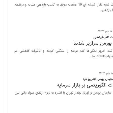
ا
درمعاملات روز یک شنبه تالار شیشه ای 19 صنعت موفق به کسب بازدهی مثبت و درنقطه
ب
ر
ن
د
ه
ب
 تالار شیشه‌ای
ز
 بورس سرازیر شدند!
ر
گ
شته امروز بانکی‌ها کفه عرضه را سنگین کردند و تاثیرات کاهشی در
؟
هام داشتند اما…
ازمان بورس تشریح کرد
ت الگوریتمی بر بازار سرمایه
ازمان بورس و اوراق بهادار تهران با اشاره به لزوم ارتقای سواد مالی بین