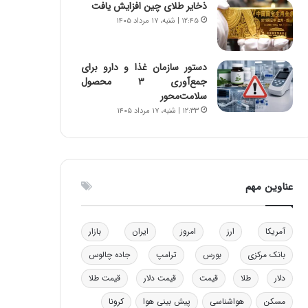
ذخایر طلای چین افزایش یافت
و
ا
۱۲:۴۵ | شنبه، ۱۷ مرداد ۱۴۰۵
ب
ب
ر
ل
ا
چ
دستور سازمان غذا و دارو برای
ی
ن
جمع‌آوری ۳ محصول
ت
ی
سلامت‌محور
و
ن
۱۲:۳۳ | شنبه، ۱۷ مرداد ۱۴۰۵
ل
ق
ی
د
د
ر
خ
ت
و
ی
عناوین مهم
د
ب
ر
ا
و
ی
ه
س
آمریکا
ارز
امروز
ایران
بازار
ا
ت
بانک مرکزی
بورس
ترامپ
جاده چالوس
ی
د
ب
دلار
طلا
قیمت
قیمت دلار
قیمت طلا
ا
ک
مسکن
هواشناسی
پیش بینی هوا
کرونا