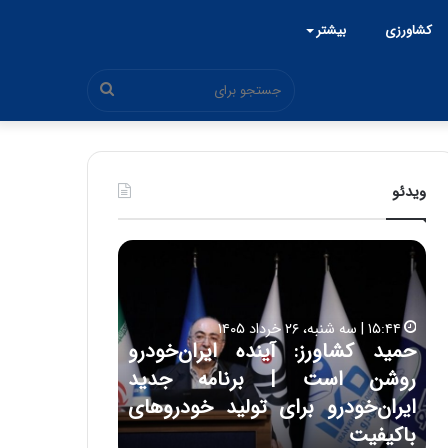
کشاورزی
بیشتر
جستجو
برای
ویدئو
ح
ح
م
س
ی
ی
د
ن
۱۵:۴۴ | سه شنبه، ۲۶ خرداد ۱۴۰۵
ک
ع
حمید کشاورز: آینده ایران‌خودرو
ش
ل
۱۷:۳۹ | سه شنبه، ۲۲ اردیبهشت ۱۴۰۵
روشن است | برنامه جدید
حسین علایی: 
ا
ا
و
ی
ه
ایران‌خودرو برای تولید خودروهای
هیچگاه جز ای
ر
ی
باکیفیت
مقابل چنین ق
ز
: