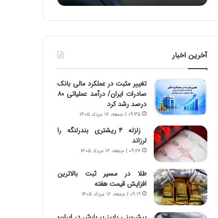
د
ه
ر
خ
ط
ط
و
ر
ل
ا
آخرین اخبار
ت
ب
ا
ر
ر
ت
تغییر مثبت در عملکرد مالی بانک
ی
و
صادرات ایران/ درآمد عملیاتی ۸۰
خ
ر
درصد رشد کرد
ا
م
۰۹:۳۵ | جمعه، ۱۶ مرداد ۱۴۰۵
ی
د
ر
ر
زلزله ۴ ریشتری بندرلنگه را
ا
ا
لرزاند
ن
ق
۰۹:۲۶ | جمعه، ۱۶ مرداد ۱۴۰۵
،
ت
ه
ص
طلا در مسیر ثبت بالاترین
ی
ا
افزایش قیمت هفته
چ
د
۰۹:۱۹ | جمعه، ۱۶ مرداد ۱۴۰۵
گ
ا
ا
ی
پیش‌بینی پاییز پر بارش در ایران؛