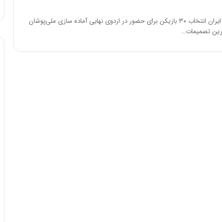
:
آ
سرمربی تیم ملی ایران انتخاب ٣٠ بازیکن برای حضور در اردوی نهایی آماده سازی ملی‌پوشان
ی
رین تصمیمات…
ن
د
ه
ا
ی
ر
ا
ن‌
خ
و
د
ر
و
ر
و
ش
ن
ا