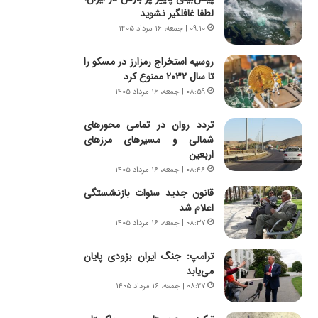
ه
ر
لطفا غافلگیر نشوید
ج
ا
۰۹:۱۰ | جمعه، ۱۶ مرداد ۱۴۰۵
ز
ن
ا
|
روسیه استخراج رمزارز در مسکو را
ی
ا
تا سال ۲۰۳۲ ممنوع کرد
ن
ع
ج
۰۸:۵۹ | جمعه، ۱۶ مرداد ۱۴۰۵
ت
ن
م
گ
ا
تردد روان در تمامی محورهای
،
د
شمالی و مسیرهای مرزهای
ن
م
اربعین
ت
ر
۰۸:۴۶ | جمعه، ۱۶ مرداد ۱۴۰۵
و
د
قانون جدید سنوات بازنشستگی
ا
م
اعلام شد
ن
ه
۰۸:۳۷ | جمعه، ۱۶ مرداد ۱۴۰۵
س
ن
ت
و
ترامپ: جنگ ایران بزودی پایان
ه
ز
می‌یابد
د
ا
ر
ز
۰۸:۲۷ | جمعه، ۱۶ مرداد ۱۴۰۵
م
ب
ق
ی