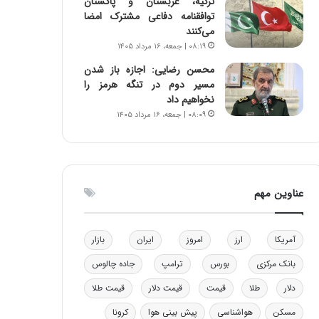
ترکیه، عربستان و پاکستان
ا
ن
توافقنامه دفاعی مشترک امضا
ب
ن
می‌کنند
ل
ر
۰۸:۱۹ | جمعه، ۱۶ مرداد ۱۴۰۵
چ
ف
محسن رضایی: اجازه باز شدن
ن
ت
مسیر دوم در تنگه هرمز را
ی
ه
نخواهیم داد
ن
ا
۰۸:۰۹ | جمعه، ۱۶ مرداد ۱۴۰۵
ق
س
د
ت
ر
ت
ی
عناوین مهم
ب
ا
ی
س
آمریکا
ارز
امروز
ایران
بازار
ت
بانک مرکزی
بورس
ترامپ
جاده چالوس
د
دلار
طلا
قیمت
قیمت دلار
قیمت طلا
مسکن
هواشناسی
پیش بینی هوا
کرونا