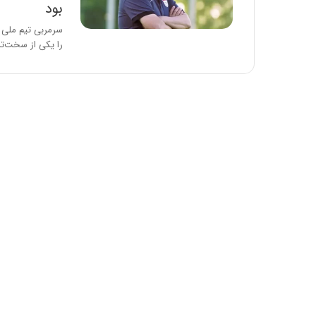
بود
ا
و
ر
را یکی از سخت‌ت
م
ی
ا
ن
ه
؛
ب
ا
ز
ن
د
ه
پ
ن
ه
ا
ن
ی