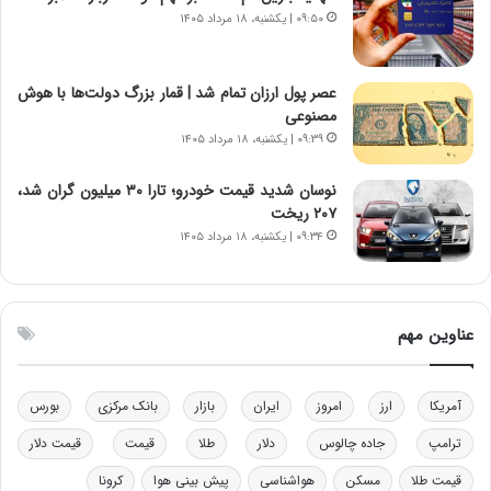
س
۰۹:۵۰ | یکشنبه، ۱۸ مرداد ۱۴۰۵
ت
ه
د
عصر پول ارزان تمام شد | قمار بزرگ دولت‌ها با هوش
ر
مصنوعی
م
۰۹:۳۹ | یکشنبه، ۱۸ مرداد ۱۴۰۵
ق
ا
ب
نوسان شدید قیمت خودرو؛ تارا ۳۰ میلیون گران شد،
ل
۲۰۷ ریخت
چ
۰۹:۳۴ | یکشنبه، ۱۸ مرداد ۱۴۰۵
ن
ی
ن
ق
عناوین مهم
د
ر
ت
آمریکا
ارز
امروز
ایران
بازار
بانک مرکزی
بورس
ی
ب
ترامپ
جاده چالوس
دلار
طلا
قیمت
قیمت دلار
ا
قیمت طلا
مسکن
هواشناسی
پیش بینی هوا
کرونا
ی