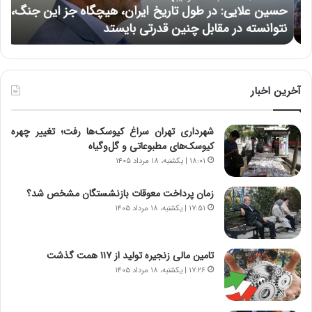
ی
ب
حسین علایی: در طول تاریخ ایران، هیچگاه جز این جنگ،
ه
ی
ا
نتوانسته در مقابل چنین قدرتی بایستد
ه
:
ر
د
ه
ر
خ
ط
ط
و
ر
آخرین اخبار
ل
ا
ت
ب
شهرداری تهران سراغ کیوسک‌ها رفت؛ تغییر چهره
ا
ر
کیوسک‌های مطبوعاتی و گل‌وگیاه
ر
ت
ی
و
۱۸:۰۱ | یکشنبه، ۱۸ مرداد ۱۴۰۵
خ
ر
ا
م
زمان پرداخت معوقات بازنشستگان مشخص شد؟
ی
د
۱۷:۵۱ | یکشنبه، ۱۸ مرداد ۱۴۰۵
ر
ر
ا
ا
ن
ق
تامین مالی زنجیره تولید از ۱۱۷ همت گذشت
،
ت
۱۷:۲۶ | یکشنبه، ۱۸ مرداد ۱۴۰۵
ه
ص
ی
ا
چ
د