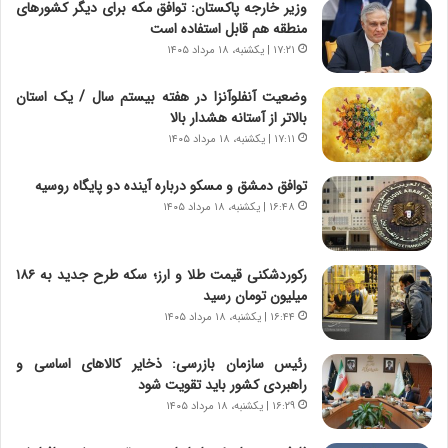
وزیر خارجه پاکستان: توافق مکه برای دیگر کشورهای
گ
ا
منطقه هم قابل استفاده است
ا
ی
۱۷:۲۱ | یکشنبه، ۱۸ مرداد ۱۴۰۵
ه
ر
ج
ا
وضعیت آنفلوآنزا در هفته بیستم سال / یک استان
ز
ن
بالاتر از آستانه هشدار بالا
ا
|
ی
۱۷:۱۱ | یکشنبه، ۱۸ مرداد ۱۴۰۵
ا
ن
ع
ج
ت
توافق دمشق و مسکو درباره آینده دو پایگاه روسیه
ن
م
۱۶:۴۸ | یکشنبه، ۱۸ مرداد ۱۴۰۵
گ
ا
،
د
ن
م
رکوردشکنی قیمت طلا و ارز؛ سکه طرح جدید به ۱۸۶
ت
ر
میلیون تومان رسید
و
د
۱۶:۴۴ | یکشنبه، ۱۸ مرداد ۱۴۰۵
ا
م
ن
ه
رئیس سازمان بازرسی: ذخایر کالاهای اساسی و
س
ن
راهبردی کشور باید تقویت شود
ت
و
۱۶:۲۹ | یکشنبه، ۱۸ مرداد ۱۴۰۵
ه
ز
د
ا