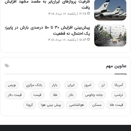
ظرفیت پروازهای ایران‌ایر به مقصد مشهد افزایش
ر
ز
یافت
م
ب
۱۶:۲۵ | یکشنبه، ۱۸ مرداد ۱۴۰۵
ق
ی
ا
ن
ب
ن
پیش‌بینی افزایش ۳۰ تا ۵۰ درصدی بارش در پاییز؛
ل
ر
یک احتمال، نه قطعیت
چ
ف
۱۵:۵۹ | یکشنبه، ۱۸ مرداد ۱۴۰۵
ن
ت
ی
ه
ن
ا
ق
س
عناوین مهم
د
ت
ر
ت
آمریکا
ارز
امروز
ایران
بازار
بانک مرکزی
بورس
ی
ب
ترامپ
جاده چالوس
دلار
طلا
قیمت
قیمت دلار
ا
قیمت طلا
مسکن
هواشناسی
پیش بینی هوا
کرونا
ی
س
ت
د