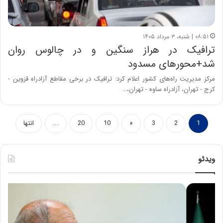
۰۸:۵۱ | شنبه، ۳ مرداد ۱۴۰۵
ترافیک در هراز سنگین و در چالوس روان
شد+محورهای مسدود
مرکز مدیریت راه‌های کشور اعلام کرد: ترافیک در برخی مقاطع آزادراه قزوین -
کرج - تهران، آزادراه ساوه - تهران،…
1
2
3
»
10
20
...
انتها
ویدئو
ح
ه
س
ش
ی
د
ن
ا