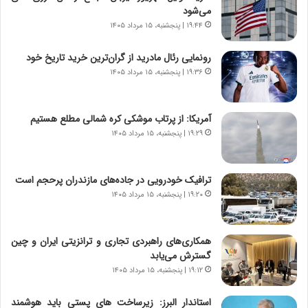
،
ت
می‌شود
ه
ص
۱۹:۴۴ | پنجشنبه، ۱۵ مرداد ۱۴۰۵
ی
ا
چ
د
رونمایی رئال مادرید از گران‌ترین خرید تاریخ خود
گ
ا
۱۹:۳۶ | پنجشنبه، ۱۵ مرداد ۱۴۰۵
ا
ی
ه
ر
ج
ا
آمریکا: از پرتاب موشکی کره شمالی مطلع هستیم
ز
ن
ا
۱۹:۲۹ | پنجشنبه، ۱۵ مرداد ۱۴۰۵
|
ی
ا
ن
ع
ج
ت
ترافیک خودرویی در جاده‌های مازندران پرحجم است
ن
م
۱۹:۲۰ | پنجشنبه، ۱۵ مرداد ۱۴۰۵
گ
ا
،
د
ن
م
همکاری‌های راهبردی تجاری و ترانزیتی ایران و چین
ت
ر
گسترش می‌یابد
و
د
۱۹:۱۲ | پنجشنبه، ۱۵ مرداد ۱۴۰۵
ا
م
ن
ه
استاندار البرز: زیرساخت های پستی باید هوشمند