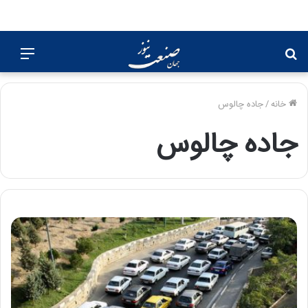
جستجو
منو
برای
خانه
/
جاده چالوس
جاده چالوس