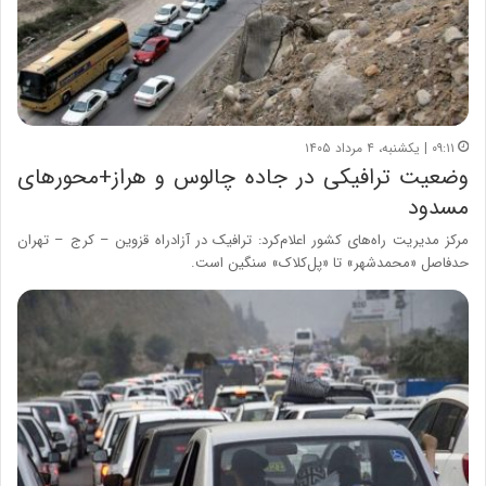
۰۹:۱۱ | یکشنبه، ۴ مرداد ۱۴۰۵
وضعیت ترافیکی در جاده چالوس و هراز+محورهای
مسدود
مرکز مدیریت راه‌های کشور اعلام‌کرد: ترافیک در آزادراه قزوین – کرج – تهران
حدفاصل «محمدشهر» تا «پل‌کلاک» سنگین است.