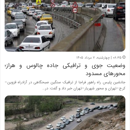
۰۸:۳۵ | چهارشنبه، ۷ مرداد ۱۴۰۵
وضعیت جوی و ترافیکی جاده چالوس و هراز؛
محورهای مسدود
جانشین پلیس راه راهور فراجا از ترافیک سنگین صبحگاهی در آزادراه قزوین–
کرج–تهران و محور شهریار–تهران خبر داد و گفت: در…