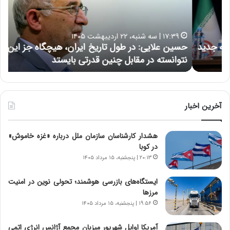
ع
ر
ل
د
ا
ر
۱۷:۳۹ | سه شنبه، ۲۲ اردیبهشت ۱۴۰۵
ی
ب
حسین علایی: در طول تاریخ ایران، هیچگاه جز این جنگ،
ه
ی
ا
نتوانسته در مقابل چنین قدرتی بایستد
ه
:
ر
د
ه
ر
خ
ط
ط
و
ر
آخرین اخبار
ل
ا
ت
ب
هشدار کارشناسان سازمان ملل درباره «غزه‌ خاموش»
ا
ر
در کوبا
ر
ت
ی
و
۲۰:۱۳ | پنجشنبه، ۱۵ مرداد ۱۴۰۵
خ
ر
ا
م
ایستگاه‌های بازرسی هوشمند؛ تحولی نوین در امنیت
ی
د
مرزها
ر
ر
۱۹:۵۶ | پنجشنبه، ۱۵ مرداد ۱۴۰۵
ا
ا
ن
ق
آمریکا اوایل شهریور میزبان مجمع آژانس انرژی اتمی