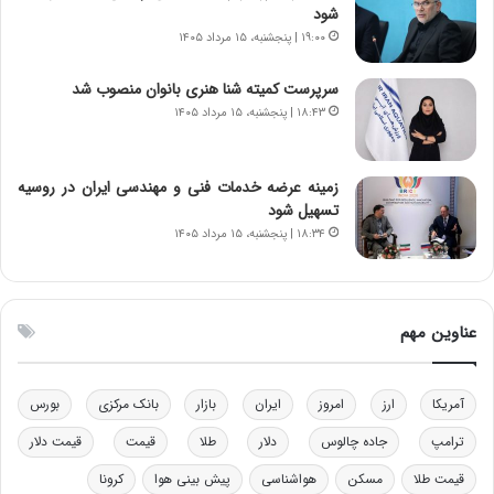
س
ن
شود
ت
و
۱۹:۰۰ | پنجشنبه، ۱۵ مرداد ۱۴۰۵
ه
ز
د
ا
سرپرست کمیته شنا هنری بانوان منصوب شد
ر
ز
۱۸:۴۳ | پنجشنبه، ۱۵ مرداد ۱۴۰۵
م
ب
ق
ی
ا
ن
ب
ن
زمینه عرضه خدمات فنی و مهندسی ایران در روسیه
ل
ر
تسهیل شود
چ
ف
۱۸:۳۴ | پنجشنبه، ۱۵ مرداد ۱۴۰۵
ن
ت
ی
ه
ن
ا
ق
س
عناوین مهم
د
ت
ر
ت
آمریکا
ارز
امروز
ایران
بازار
بانک مرکزی
بورس
ی
ب
ترامپ
جاده چالوس
دلار
طلا
قیمت
قیمت دلار
ا
قیمت طلا
مسکن
هواشناسی
پیش بینی هوا
کرونا
ی