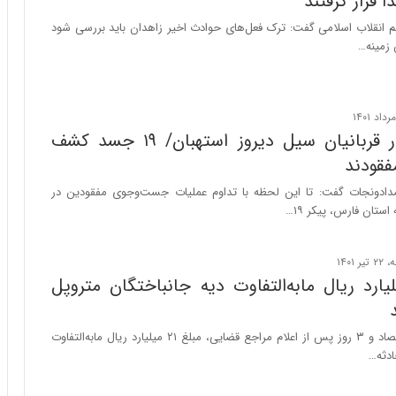
قرار گرفتند
ر
ا
م انقلاب اسلامی گفت: ترک فعل‌های حوادث اخیر زاهدان باید بررسی شود
ن
 زمینه…
|
ا
ع
ت
م
افزایش آمار قربانیان سیل دیروز استهبان/ ۱۹ جسد کشف
ا
د
م
دادونجات گفت: تا این لحظه با تداوم عملیات جست‌وجوی مفقودین در
ر
ستان فارس، پیکر ۱۹…
د
م
ه
 ۲۱ میلیارد ریال مابه‌التفاوت دیه جانباختگان متروپل
ن
و
ز
با دستور وزیر اقتصاد و ۳ روز پس از اعلام مراجع قضایی، مبلغ ۲۱ میلیارد ریال مابه‌التفاوت
ا
ادثه…
ز
ب
ی