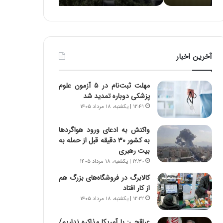
ه
ا
ا
و
ی
ر
ی
م
ا
ی
آخرین اخبار
ز
ا
س
ن
ا
ه
مهلت ثبت‌نام در ۵ آزمون علوم
خ
؛
پزشکی دوباره تمدید شد
ت
ب
۱۲:۴۱ | یکشنبه، ۱۸ مرداد ۱۴۰۵
م
ا
ا
ز
واکنش به ادعای ورود هواگردها
ن‌
ن
به کشور ۳۰ دقیقه قبل از حمله به
ه
د
بیت رهبری
ا
ه
۱۲:۳۰ | یکشنبه، ۱۸ مرداد ۱۴۰۵
ی
پ
ا
ن
کالابرگ در فروشگاه‌های بزرگ هم
ت
ه
از کار افتاد
ا
ا
۱۲:۲۲ | یکشنبه، ۱۸ مرداد ۱۴۰۵
ق
ن
ا
ی
عراقچی: با آمریکا مذاکره نداریم/