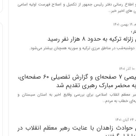
ه
و اطلاع رسانی دفتر رئیس جمهور از تکمیل و اصلاح فهرست اولیه اسامی
خ
می های اخیر خبر…
ط
ر
ا
 ؛
ب
ترکیه به حدود ۸ هزار نفر رسید
ر
زله دوشنبه‌شب در مناطق مرزی ترکیه و سوریه همچنان بیشتر می‌شود.
ت
و
ر
م
د
گزارش تلخیصی ۷ صفحه‌ای و گزارش تفصیلی ۶۰ صفحه‌ای،
ر
به محضر مبارک رهبری تقدیم شد
ا
ق
بر معظم انقلاب اسلامی برای بررسی وقایع اخیر به استان سیستان و
ت
یه‌ای خطاب به مردم…
ص
ا
د
ا
 حوادث زاهدان با عنایت رهبر معظم انقلاب در
ی