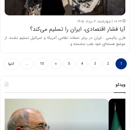
۰۸:۲۶ | چهارشنبه، ۷ مرداد ۱۴۰۵
آیا فشار اقتصادی، ایران را تسلیم می‌کند؟
فارن پالیسی : ایران در برابر حملات نظامی آمریکا و اسرائیل تسلیم نشده، از
موضع هسته‌ای خود عقب ننشسته و…
1
2
3
4
5
»
10
...
انتها
ویدئو
ح
ه
س
ش
ی
د
ن
ا
ع
ر