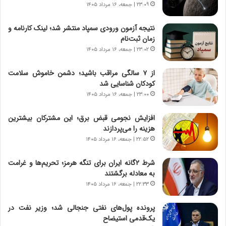
ه
ص
۲۳:۰۹ | جمعه، ۱۶ مرداد ۱۴۰۵
ی
ا
چ
د
نتیجه آزمون ورودی سمپاد منتشر شد؛ لینک کارنامه و
گ
ا
زمان ثبت‌نام
ا
ی
۲۳:۰۲ | جمعه، ۱۶ مرداد ۱۴۰۵
ه
ر
ج
ا
از ۷ سالگی مراقب باشید؛ دشمن خاموش سلامت
ز
ن
کودکان شناسایی شد
ا
|
ی
۲۳:۰۰ | جمعه، ۱۶ مرداد ۱۴۰۵
ا
ن
ع
ج
ت
افزایش نجومی قبض برق؛ این مشترکان بیشترین
ن
م
هزینه را می‌پردازند
گ
ا
۲۲:۵۲ | جمعه، ۱۶ مرداد ۱۴۰۵
،
د
ن
م
شرط ۲گانه ایران برای تنگه هرمز؛ تحریم‌ها و غرامت
ت
ر
به معادله برگشتند
و
د
۲۲:۳۳ | جمعه، ۱۶ مرداد ۱۴۰۵
ا
م
ن
ه
پرونده پول‌های نفتی جنجالی شد؛ وزیر نفت در
س
ن
یک‌قدمی استیضاح
ت
و