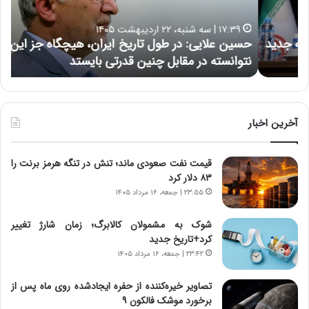
ل
د
ا
ر
۱۷:۳۹ | سه شنبه، ۲۲ اردیبهشت ۱۴۰۵
ی
ب
حسین علایی: در طول تاریخ ایران، هیچگاه جز این جنگ،
ه
ی
ا
نتوانسته در مقابل چنین قدرتی بایستد
ه
:
ر
د
ه
ر
خ
ط
ط
و
ر
آخرین اخبار
ل
ا
ت
ب
قیمت نفت صعودی ماند؛ تنش در تنگه هرمز برنت را
ا
ر
۸۳ دلار کرد
ر
ت
ی
و
۲۳:۵۵ | جمعه، ۱۶ مرداد ۱۴۰۵
خ
ر
ا
م
شوک به مشمولان کالابرگ؛ زمان شارژ تغییر
ی
د
کرد+تاریخ جدید
ر
ر
۲۳:۴۲ | جمعه، ۱۶ مرداد ۱۴۰۵
ا
ا
ن
ق
تصاویر خیره‌کننده از حفره ایجادشده روی ماه پس از
،
ت
برخورد موشک فالکون ۹