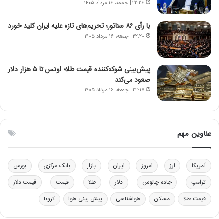
۲۲:۲۶ | جمعه، ۱۶ مرداد ۱۴۰۵
ه
ز
د
ا
با رأی ۸۶ سناتور؛ تحریم‌های تازه علیه ایران کلید خورد
ر
ز
۲۲:۲۰ | جمعه، ۱۶ مرداد ۱۴۰۵
م
ب
ق
ی
ا
ن
ب
ن
پیش‌بینی شوکه‌کننده قیمت طلا؛ اونس تا ۵ هزار دلار
ل
ر
صعود می‌کند
چ
ف
۲۲:۱۷ | جمعه، ۱۶ مرداد ۱۴۰۵
ن
ت
ی
ه
ن
ا
ق
س
عناوین مهم
د
ت
ر
ت
آمریکا
ارز
امروز
ایران
بازار
بانک مرکزی
بورس
ی
ب
ترامپ
جاده چالوس
دلار
طلا
قیمت
قیمت دلار
ا
قیمت طلا
مسکن
هواشناسی
پیش بینی هوا
کرونا
ی
س