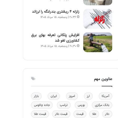
ه
ی
زلزله ۴ ریشتری بندرلنگه را لرزاند
و
۲۰:۳۶ | پنجشنبه، ۱۵ مرداد ۱۴۰۵
ن
ی
|
افزایش پلکانی تعرفه بهای برق
د
کشاورزی لغو شد
ب
۲۰:۳۰ | پنجشنبه، ۱۵ مرداد ۱۴۰۵
ی
ر
ک
ل
ا
ت
عناوین مهم
ا
ق
ا
آمریکا
ارز
امروز
ایران
بازار
ی
ر
بانک مرکزی
بورس
ترامپ
جاده چالوس
ا
دلار
طلا
قیمت
قیمت دلار
قیمت طلا
ن