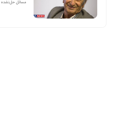
مسائل حل‌نشده دا
:
آ
ی
ن
د
ه
ا
ی
ر
ا
ن‌
خ
و
د
ر
و
ر
و
ش
ن
ا