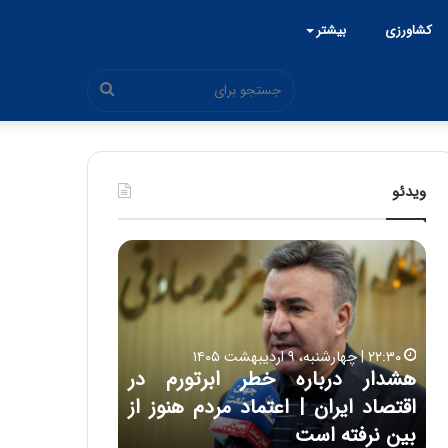
کشاورزی
بیشتر
جستجو
برای
ویدئو
خ
س
ا
۱۶:۵۰ | چهارشنبه، ۱۲ فروردین ۱۴۰۵
ر
خسارت به بخش‌هایی 
ت
ساختمان‌های اتاق ایران د
ب
ره خطر ابرتورم در
حمله آمریکایی – صهیونی | دب
ه
ب
| اعتماد مردم هنوز از
خ
ت
فروردین فعال است
ش‌