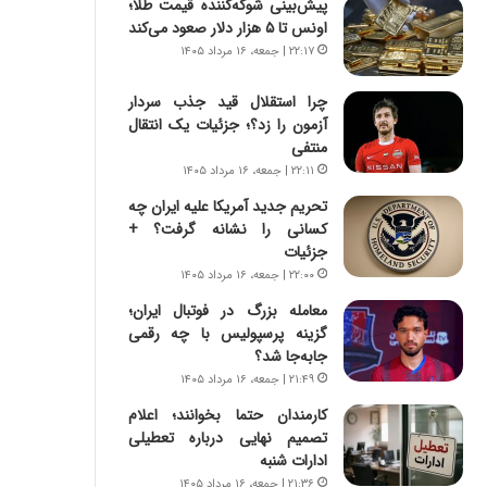
پیش‌بینی شوکه‌کننده قیمت طلا؛
س
ه
اونس تا ۵ هزار دلار صعود می‌کند
ت
ج
|
ز
۲۲:۱۷ | جمعه، ۱۶ مرداد ۱۴۰۵
ب
ا
ر
ی
چرا استقلال قید جذب سردار
ن
ن
آزمون را زد؟؛ جزئیات یک انتقال
ا
ج
منتفی
م
ن
۲۲:۱۱ | جمعه، ۱۶ مرداد ۱۴۰۵
ه
گ
تحریم جدید آمریکا علیه ایران چه
ج
،
کسانی را نشانه گرفت؟ +
د
ن
جزئیات
ی
ت
۲۲:۰۰ | جمعه، ۱۶ مرداد ۱۴۰۵
د
و
ا
ا
معامله بزرگ در فوتبال ایران؛
ی
ن
گزینه پرسپولیس با چه رقمی
ر
س
جابه‌جا شد؟
ا
ت
۲۱:۴۹ | جمعه، ۱۶ مرداد ۱۴۰۵
ن‌
ه
کارمندان حتما بخوانند؛ اعلام
خ
د
تصمیم نهایی درباره تعطیلی
و
ر
ادارات شنبه
د
م
ر
ق
۲۱:۳۶ | جمعه، ۱۶ مرداد ۱۴۰۵