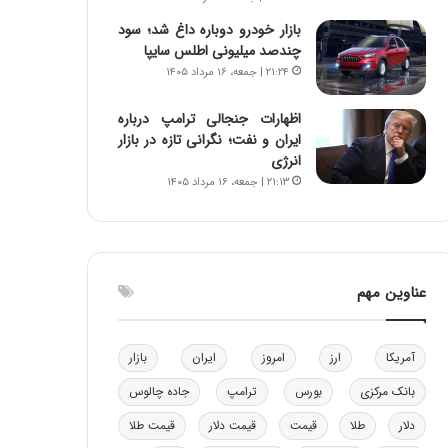
و
ا
بازار خودرو دوباره داغ شد؛ سود
ب
ب
چندصد میلیونی اطلس سایپا
ر
ل
۲۱:۲۴ | جمعه، ۱۶ مرداد ۱۴۰۵
ا
چ
ی
ن
اظهارات جنجالی ترامپ درباره
ت
ی
ایران و نفت؛ نگرانی تازه در بازار
و
ن
انرژی
ل
ق
۲۱:۱۳ | جمعه، ۱۶ مرداد ۱۴۰۵
ی
د
د
ر
خ
ت
و
ی
د
ب
عناوین مهم
ر
ا
و
ی
ه
س
ا
ت
آمریکا
ارز
امروز
ایران
بازار
ی
د
بانک مرکزی
بورس
ترامپ
جاده چالوس
ب
ا
دلار
طلا
قیمت
قیمت دلار
قیمت طلا
ک