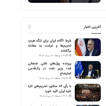
:
د
آ
ر
ی
ط
ن
و
د
ل
آخرین اخبار
ه
ت
ا
ا
ی
ر
شرط ۲گانه ایران برای تنگه هرمز؛
ر
ی
تحریم‌ها و غرامت به معادله
ا
خ
برگشتند
ن‌
ا
۲۲:۳۳ | جمعه، ۱۶ مرداد ۱۴۰۵
خ
ی
و
ر
پرونده پول‌های نفتی جنجالی
د
ا
شد؛ وزیر نفت در یک‌قدمی
ر
ن
استیضاح
و
،
۲۲:۲۶ | جمعه، ۱۶ مرداد ۱۴۰۵
ر
ه
با رأی ۸۶ سناتور؛ تحریم‌های تازه
و
ی
علیه ایران کلید خورد
ش
چ
۲۲:۲۰ | جمعه، ۱۶ مرداد ۱۴۰۵
ن
گ
ا
ا