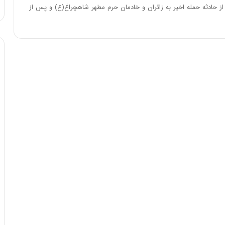
ا
شت ۴۰ روز از حادثه حمله اخیر به زائران و خادمان حرم مطهر شاهچراغ(ع) و پس از
و
ر
م
ی
ا
ن
ه
؛
ب
ا
ز
ن
د
ه
پ
ن
ه
ا
ن
ی