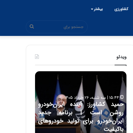
کشاورزی
بیشتر
جستجو
برای
ویدئو
ح
ح
م
س
ی
ی
د
ن
۱۵:۴۴ | سه شنبه، ۲۶ خرداد ۱۴۰۵
ک
ع
حمید کشاورز: آینده ایران‌خودرو
ش
ل
۱۷:۳۹ | سه شنبه، ۲۲ اردیبهشت ۱۴۰۵
روشن است | برنامه جدید
حسین علایی: 
ا
ا
و
ی
ه
ایران‌خودرو برای تولید خودروهای
هیچگاه جز ای
ر
ی
باکیفیت
مقابل چنین ق
ز
: