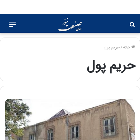
جستجو
منو
برای
خانه
/
حریم پول
حریم پول