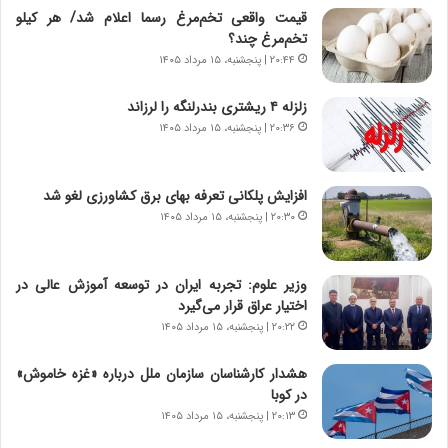
و
،
قیمت واقعی تخم‌مرغ رسما اعلام شد/ هر کیلو
ر
ه
تخم‌مرغ چند؟
و
ی
۲۰:۴۴ | پنجشنبه، ۱۵ مرداد ۱۴۰۵
ش
چ
ن
گ
زلزله ۴ ریشتری بندرلنگه را لرزاند
ا
ا
س
ه
۲۰:۳۶ | پنجشنبه، ۱۵ مرداد ۱۴۰۵
ت
ج
|
ز
ب
ا
افزایش پلکانی تعرفه بهای برق کشاورزی لغو شد
ر
ی
۲۰:۳۰ | پنجشنبه، ۱۵ مرداد ۱۴۰۵
ن
ن
ا
ج
م
ن
وزیر علوم: تجربه ایران در توسعه آموزش عالی در
ه
گ
اختیار عراق قرار می‌گیرد
ج
،
۲۰:۲۲ | پنجشنبه، ۱۵ مرداد ۱۴۰۵
د
ن
ی
ت
هشدار کارشناسان سازمان ملل درباره «غزه‌ خاموش»
د
و
در کوبا
ا
ا
۲۰:۱۳ | پنجشنبه، ۱۵ مرداد ۱۴۰۵
ی
ن
ر
س