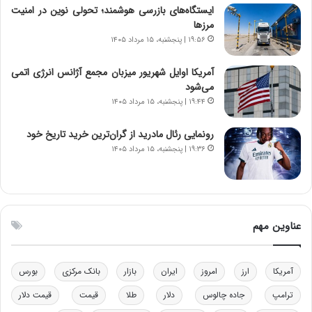
ایستگاه‌های بازرسی هوشمند؛ تحولی نوین در امنیت
ا
ت
مرزها
ن‌
ه
خ
د
۱۹:۵۶ | پنجشنبه، ۱۵ مرداد ۱۴۰۵
و
ر
د
م
آمریکا اوایل شهریور میزبان مجمع آژانس انرژی اتمی
ر
ق
می‌شود
و
ا
۱۹:۴۴ | پنجشنبه، ۱۵ مرداد ۱۴۰۵
ب
ب
ر
ل
رونمایی رئال مادرید از گران‌ترین خرید تاریخ خود
ا
چ
۱۹:۳۶ | پنجشنبه، ۱۵ مرداد ۱۴۰۵
ی
ن
ت
ی
و
ن
ل
ق
ی
د
عناوین مهم
د
ر
خ
ت
و
ی
آمریکا
ارز
امروز
ایران
بازار
بانک مرکزی
بورس
د
ب
ر
ا
ترامپ
جاده چالوس
دلار
طلا
قیمت
قیمت دلار
و
ی