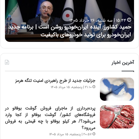
ک
ع
ش
ل
ا
ا
۱۵:۴۴ | سه شنبه، ۲۶ خرداد ۱۴۰۵
و
ی
حمید کشاورز: آینده ایران‌خودرو روشن است | برنامه جدید
ح
ر
ی
ایران‌خودرو برای تولید خودروهای باکیفیت
ن
ز
:
:
د
آ
ر
ی
ط
ن
و
آخرین اخبار
د
ل
ه
ت
جزئیات جدید از طرح راهبردی امنیت تنگه هرمز
ا
ا
ی
ر
۲۱:۱۰ | پنجشنبه، ۱۵ مرداد ۱۴۰۵
ر
ی
ا
خ
ن‌
ا
پرده‌برداری از ماجرای فروش گوشت بوفالو در
خ
ی
فروشگاه‌های کشور/ گوشت بوفالو از کجا وارد
و
ر
می‌شود؟/ هر کیلو بوفالو با چه قیمتی به فروش
د
ا
می‌رود؟
ر
ن
۲۰:۵۷ | پنجشنبه، ۱۵ مرداد ۱۴۰۵