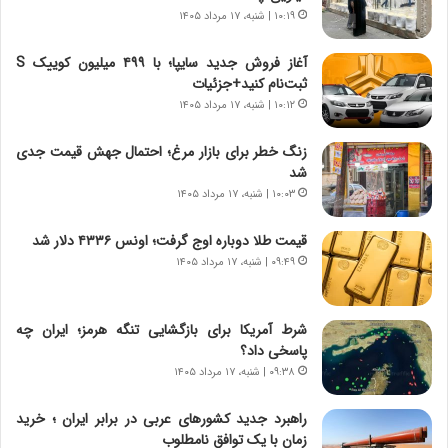
ر
۱۰:۱۹ | شنبه، ۱۷ مرداد ۱۴۰۵
ی
ن
ن
ا
ج
آغاز فروش جدید سایپا؛ با ۴۹۹ میلیون کوییک S
م
ن
ثبت‌نام کنید+جزئیات
ه
گ
۱۰:۱۲ | شنبه، ۱۷ مرداد ۱۴۰۵
ج
،
د
ن
زنگ خطر برای بازار مرغ؛ احتمال جهش قیمت جدی
ی
ت
شد
د
و
۱۰:۰۳ | شنبه، ۱۷ مرداد ۱۴۰۵
ا
ا
ی
ن
قیمت طلا دوباره اوج گرفت؛ اونس ۴۳۳۶ دلار شد
ر
س
۰۹:۴۹ | شنبه، ۱۷ مرداد ۱۴۰۵
ا
ت
ن‌
ه
خ
د
شرط آمریکا برای بازگشایی تنگه هرمز؛ ایران چه
و
ر
پاسخی داد؟
د
م
۰۹:۳۸ | شنبه، ۱۷ مرداد ۱۴۰۵
ر
ق
و
ا
ب
ب
راهبرد جدید کشورهای عربی در برابر ایران ؛ خرید
ر
ل
زمان با یک توافق نامطلوب