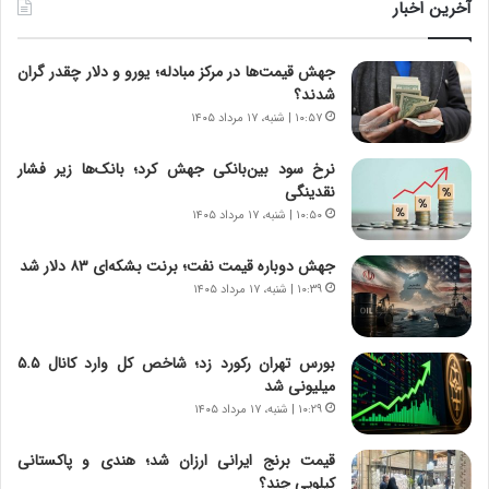
ن
و
آخرین اخبار
د
ل
ه
ت
جهش قیمت‌ها در مرکز مبادله؛ یورو و دلار چقدر گران
ا
ا
شدند؟
ی
ر
ر
ی
۱۰:۵۷ | شنبه، ۱۷ مرداد ۱۴۰۵
ا
خ
ن‌
ا
نرخ سود بین‌بانکی جهش کرد؛ بانک‌ها زیر فشار
خ
ی
نقدینگی
و
ر
۱۰:۵۰ | شنبه، ۱۷ مرداد ۱۴۰۵
د
ا
ر
ن
جهش دوباره قیمت نفت؛ برنت بشکه‌ای ۸۳ دلار شد
و
،
۱۰:۳۹ | شنبه، ۱۷ مرداد ۱۴۰۵
ر
ه
و
ی
ش
چ
بورس تهران رکورد زد؛ شاخص کل وارد کانال ۵.۵
ن
گ
میلیونی شد
ا
ا
۱۰:۲۹ | شنبه، ۱۷ مرداد ۱۴۰۵
س
ه
ت
ج
قیمت برنج ایرانی ارزان شد؛ هندی و پاکستانی
|
ز
کیلویی چند؟
ب
ا