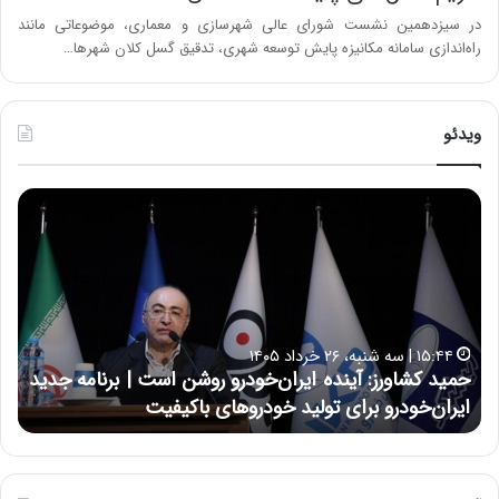
در سیزدهمین نشست شورای عالی شهرسازی و معماری، موضوعاتی مانند
راه‌اندازی سامانه‌ مکانیزه پایش توسعه شهری، تدقیق گسل کلان شهرها…
ویدئو
ح
ح
م
س
ی
ی
د
ن
ک
ع
ش
ل
ا
ا
۱۵:۴۴ | سه شنبه، ۲۶ خرداد ۱۴۰۵
و
ی
حمید کشاورز: آینده ایران‌خودرو روشن است | برنامه جدید
ح
ر
ی
ایران‌خودرو برای تولید خودروهای باکیفیت
ن
ز
:
:
د
آ
ر
ی
ط