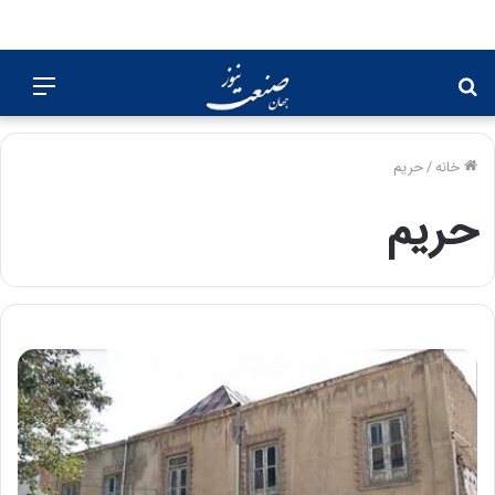
جستجو
منو
برای
خانه
/
حریم
حریم