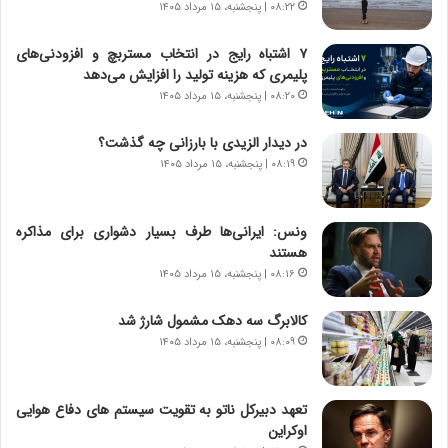
ر
ر
۰۸:۲۲ | پنجشنبه، ۱۵ مرداد ۱۴۰۵
ا
ا
ن
ق
۷ اشتباه رایج در انتخاب مستربچ و افزودنی‌های
،
ت
پلیمری که هزینه تولید را افزایش می‌دهد
ه
ص
۰۸:۲۰ | پنجشنبه، ۱۵ مرداد ۱۴۰۵
ی
ا
چ
د
در دیدار الزیدی با بارزانی چه گذشت؟
گ
ا
۰۸:۱۹ | پنجشنبه، ۱۵ مرداد ۱۴۰۵
ا
ی
ه
ر
ج
ا
ونس: ایرانی‌ها طرف بسیار دشواری برای مذاکره
ز
ن
هستند
ا
|
ی
۰۸:۱۶ | پنجشنبه، ۱۵ مرداد ۱۴۰۵
ا
ن
ع
ج
ت
کالابرگ سه دهک مشمول شارژ شد
ن
م
۰۸:۰۹ | پنجشنبه، ۱۵ مرداد ۱۴۰۵
گ
ا
،
د
ن
م
تعهد دبیرکل ناتو به تقویت سیستم های دفاع هوایی
ت
ر
اوکراین
و
د