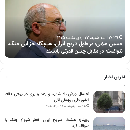
س
ش
ی
د
ن
ا
ع
ر
ل
د
ا
ر
۱۷:۳۹ | سه شنبه، ۲۲ اردیبهشت ۱۴۰۵
ی
ب
حسین علایی: در طول تاریخ ایران، هیچگاه جز این جنگ،
ه
ی
ا
نتوانسته در مقابل چنین قدرتی بایستد
ه
:
ر
د
ه
ر
خ
ط
ط
و
ر
آخرین اخبار
ل
ا
ت
ب
احتمال وزش باد شدید و رعد و برق در برخی نقاط
ا
ر
کشور طی روزهای آتی
ر
ت
ی
و
۰۸:۴۵ | پنجشنبه، ۱۵ مرداد ۱۴۰۵
خ
ر
ا
م
رویترز: هشدار صریح ایران خطر شروع جنگ را
ی
د
متوقف کرد