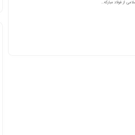
ی از فولاد مبارکه…
ه
خ
ط
ر
ا
ب
ر
ت
و
ر
م
د
ر
ا
ق
ت
ص
ا
د
ا
ی