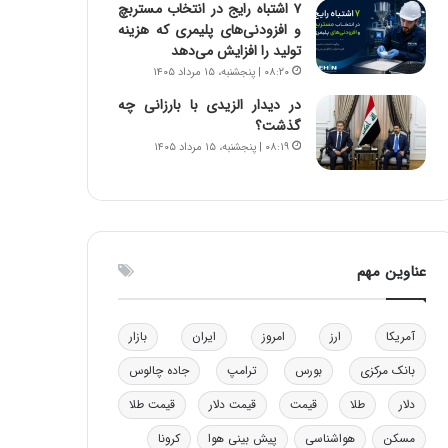
۷ اشتباه رایج در انتخاب مستربچ
ه
و افزودنی‌های پلیمری که هزینه
ی
تولید را افزایش می‌دهد
و
۰۸:۲۰ | پنجشنبه، ۱۵ مرداد ۱۴۰۵
ن
ی
در دیدار الزیدی با بارزانی چه
|
گذشت؟
د
۰۸:۱۹ | پنجشنبه، ۱۵ مرداد ۱۴۰۵
ب
ی
ر
ک
ل
عناوین مهم
ا
ت
ا
ق
آمریکا
ارز
امروز
ایران
بازار
ا
بانک مرکزی
بورس
ترامپ
جاده چالوس
ی
ر
دلار
طلا
قیمت
قیمت دلار
قیمت طلا
ا
ن
مسکن
هواشناسی
پیش بینی هوا
کرونا