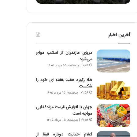
ه
ا
ا
و
ی
ر
ی
م
ا
ی
آخرین اخبار
ز
ا
س
ن
ا
ه
دریای مازندران از امشب مواج
خ
؛
می‌شود
ت
ب
۱۰:۰۴ | پنجشنبه، ۱۵ مرداد ۱۴۰۵
م
ا
ا
ز
طلا رکورد هفت هفته ای خود را
ن‌
ن
شکست
ه
د
۰۹:۵۶ | پنجشنبه، ۱۵ مرداد ۱۴۰۵
ا
ه
ی
پ
ا
ن
جهان با افزایش قیمت موادغذایی
ت
ه
مواجه است
ا
ا
۰۹:۵۲ | پنجشنبه، ۱۵ مرداد ۱۴۰۵
ق
ن
ا
ی
اعلام حمایت دوباره فیفا از