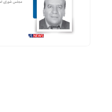
مجلس شورای اسلام
د
ر
ط
و
ل
ت
ا
ر
ی
خ
ا
ی
ر
ا
ن
،
ه
ی
چ
گ
ا