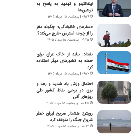
ی
ا
اینفانتینو و تهدید به پاسخ به
ر
ب
توهین‌ها
ا
ر
۰۹:۲۹ | پنجشنبه، ۱۵ مرداد ۱۴۰۵
ن
ن
«سفرهای خانوادگی» چگونه مغز
د
د
را از چرخه استرس خارج می‌کند؟
ر
ه
پ
۰۹:۲۵ | پنجشنبه، ۱۵ مرداد ۱۴۰۵
ب
ی
ز
ح
ر
بغداد: نباید از خاک عراق برای
م
گ
حمله به کشورهای دیگر استفاده
ل
؟
کرد
ه
۰۹:۲۰ | پنجشنبه، ۱۵ مرداد ۱۴۰۵
آ
احتمال وزش باد شدید و رعد و
م
برق در برخی نقاط کشور طی
ر
روزهای آتی
ی
۰۸:۴۵ | پنجشنبه، ۱۵ مرداد ۱۴۰۵
ک
ا
رویترز: هشدار صریح ایران خطر
ی
شروع جنگ را متوقف کرد
ی
۰۸:۲۲ | پنجشنبه، ۱۵ مرداد ۱۴۰۵
–
ص