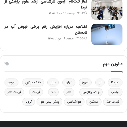
ن‌
ه
آغاز ثبت‌نام‌ آزمون کارشناسی ارشد علوم پزشکی از
خ
د
فردا
و
ر
۱۳:۰۲ | جمعه، ۱۶ مرداد ۱۴۰۵
د
م
ر
ق
اطلاعیه درباره افزایش رقم برخی قبوض آب در
و
ا
تابستان
ب
ب
۱۲:۵۵ | جمعه، ۱۶ مرداد ۱۴۰۵
ر
ل
ا
چ
ی
ن
ت
ی
عناوین مهم
و
ن
ل
ق
ی
د
آمریکا
ارز
امروز
ایران
بازار
بانک مرکزی
بورس
د
ر
خ
ت
ترامپ
جاده چالوس
دلار
طلا
قیمت
قیمت دلار
و
ی
د
ب
قیمت طلا
مسکن
هواشناسی
پیش بینی هوا
کرونا
ر
ا
و
ی
ه
س
ا
ت