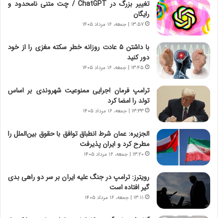
تغییر بزرگ در ChatGPT / چت متنی نامحدود و
و
ی
رایگان
ش
چ
ن
گ
۱۳:۵۷ | جمعه، ۱۶ مرداد ۱۴۰۵
ا
ا
س
ه
با داشتن ۵ عادت روزانه خطر سکته مغزی را از خود
ت
ج
دور کنید
|
ز
۱۳:۴۵ | جمعه، ۱۶ مرداد ۱۴۰۵
ب
ا
ر
ی
ترامپ فرمان اجرایی ممنوعیت شهروندی بر اساس
ن
ن
تولد را امضا کرد
ا
ج
۱۳:۳۳ | جمعه، ۱۶ مرداد ۱۴۰۵
م
ن
ه
گ
الجزیره: عمان شرط انطباق توافق با حقوق بین‌الملل را
ج
،
مطرح کرد و ایران پذیرفت
د
ن
۱۳:۲۰ | جمعه، ۱۶ مرداد ۱۴۰۵
ی
ت
د
و
رویترز: ترامپ در جنگ علیه ایران بر سر دو راهی بدی
ا
ا
گیر افتاده است
ی
ن
ر
س
۱۳:۱۱ | جمعه، ۱۶ مرداد ۱۴۰۵
ا
ت