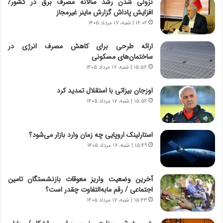
نزولی شدن رشد سالانه مصرف برق در کشور/
ن
گ
افزایش پاداش گزارش ماینر غیرمجاز
ا
ا
۱۶:۰۲ | شنبه، ۱۷ مرداد ۱۴۰۵
س
ه
ت
ج
ارائه طرحی برای کاهش مصرف انرژی در
|
ز
ساختمان‌های مسکونی
ب
ا
ر
۱۵:۵۶ | شنبه، ۱۷ مرداد ۱۴۰۵
ی
ن
ن
ا
ج
اوزجان بیزاتی با استقلال تمدید کرد
م
ن
۱۵:۵۲ | شنبه، ۱۷ مرداد ۱۴۰۵
ه
گ
ج
،
د
ن
استارلینک اروپایی چه زمان وارد بازار می‌شود؟
ی
ت
۱۵:۴۹ | شنبه، ۱۷ مرداد ۱۴۰۵
د
و
ا
ا
ی
ن
آخرین وضعیت واریز معوقات بازنشستگان تامین
ر
س
اجتماعی / رقم مابه‌التفاوت چقدر است؟
ا
ت
۱۵:۴۳ | شنبه، ۱۷ مرداد ۱۴۰۵
ن‌
ه
خ
د