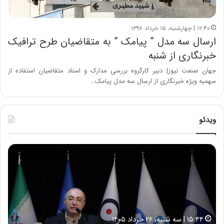
۱۲:۴۰ | چهارشنبه، ۱۵ خرداد ۱۳۹۸
ارسال سه مدل ” پیامک ” به متقاضیان طرح ترافیک
خبرنگاری از شنبه
جهان صنعت نیوز| دبیر کارگروه بررسی مدارک و اسناد متقاضیان استفاده از
سهمیه ویژه‌ خبرنگاری از ارسال سه مدل پیامک…
ویدئو
ح
ح
م
س
ی
ی
د
ن
ک
ع
ش
ل
ا
ا
۱۵:۴۴ | سه شنبه، ۲۶ خرداد ۱۴۰۵
و
ی