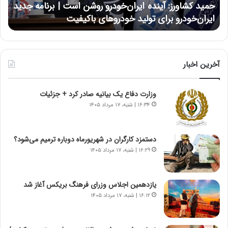
حمید کشاورز: آینده ایران‌خودرو روشن است | برنامه جدید
ح
ر
ی
ایران‌خودرو برای تولید خودروهای باکیفیت
ن
ز
:
:
د
آ
ر
ی
ط
ن
و
آخرین اخبار
د
ل
ه
ت
وزارت دفاع یک بیانیه صادر کرد + جزئیات
ا
ا
ی
ر
۱۶:۳۴ | شنبه، ۱۷ مرداد ۱۴۰۵
ر
ی
ا
خ
ن‌
ا
دستمزد کارگران در شهریورماه دوباره ترمیم می‌شود؟
خ
ی
۱۶:۲۹ | شنبه، ۱۷ مرداد ۱۴۰۵
و
ر
د
ا
ر
ن
یازدهمین اجلاس وزرای فرهنگ بریکس آغاز شد
و
،
۱۶:۱۲ | شنبه، ۱۷ مرداد ۱۴۰۵
ر
ه
و
ی
ش
چ