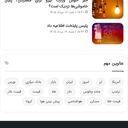
خبر خوش وزارت نیرو برای مشترکان/ پایان
و
ر
خاموشی‌ها نزدیک است؟
د
م
۱۵:۴۰ | شنبه، ۱۷ مرداد ۱۴۰۵
ر
ق
و
ا
ب
ب
پلیس پایتخت اطلاعیه داد
ر
ل
۱۵:۳۶ | شنبه، ۱۷ مرداد ۱۴۰۵
ا
چ
ی
ن
ت
ی
و
ن
ل
ق
عناوین مهم
ی
د
د
ر
خ
ت
آمریکا
ارز
امروز
ایران
بازار
بانک مرکزی
بورس
و
ی
د
ب
ترامپ
جاده چالوس
دلار
طلا
قیمت
قیمت دلار
ر
ا
قیمت طلا
مسکن
هواشناسی
پیش بینی هوا
کرونا
و
ی
ه
س
ا
ت
ی
د
ب