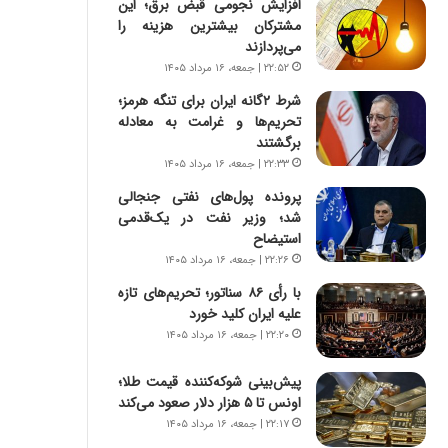
افزایش نجومی قبض برق؛ این
ی
ا
مشترکان بیشترین هزینه را
ر
ب
می‌پردازند
ا
ر
ن
ن
۲۲:۵۲ | جمعه، ۱۶ مرداد ۱۴۰۵
د
د
شرط ۲گانه ایران برای تنگه هرمز؛
ر
ه
تحریم‌ها و غرامت به معادله
پ
ب
برگشتند
ی
ز
۲۲:۳۳ | جمعه، ۱۶ مرداد ۱۴۰۵
ح
ر
م
گ
پرونده پول‌های نفتی جنجالی
ل
؟
شد؛ وزیر نفت در یک‌قدمی
ه
استیضاح
آ
۲۲:۲۶ | جمعه، ۱۶ مرداد ۱۴۰۵
م
با رأی ۸۶ سناتور؛ تحریم‌های تازه
ر
علیه ایران کلید خورد
ی
۲۲:۲۰ | جمعه، ۱۶ مرداد ۱۴۰۵
ک
ا
پیش‌بینی شوکه‌کننده قیمت طلا؛
ی
اونس تا ۵ هزار دلار صعود می‌کند
ی
–
۲۲:۱۷ | جمعه، ۱۶ مرداد ۱۴۰۵
ص