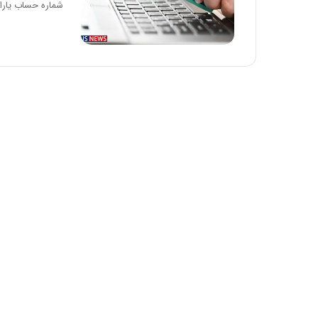
شماره حساب یاران
د
ر
ط
و
ل
ت
ا
ر
ی
خ
ا
ی
ر
ا
ن
،
ه
ی
چ
گ
ا