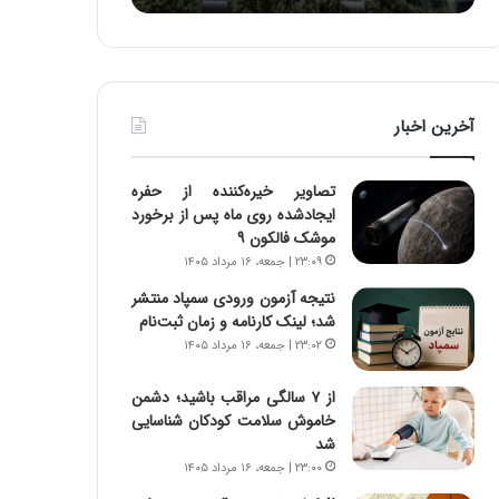
ه
ا
ا
و
ی
ر
ی
م
ا
ی
آخرین اخبار
ز
ا
س
ن
ا
ه
تصاویر خیره‌کننده از حفره
خ
؛
ایجادشده روی ماه پس از برخورد
ت
ب
موشک فالکون ۹
م
ا
۲۳:۰۹ | جمعه، ۱۶ مرداد ۱۴۰۵
ا
ز
ن‌
ن
نتیجه آزمون ورودی سمپاد منتشر
ه
د
شد؛ لینک کارنامه و زمان ثبت‌نام
ا
ه
۲۳:۰۲ | جمعه، ۱۶ مرداد ۱۴۰۵
ی
پ
ا
ن
از ۷ سالگی مراقب باشید؛ دشمن
ت
ه
خاموش سلامت کودکان شناسایی
ا
ا
شد
ق
ن
۲۳:۰۰ | جمعه، ۱۶ مرداد ۱۴۰۵
ا
ی