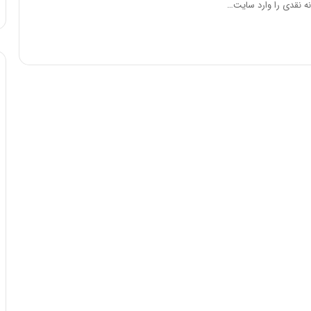
ه نقدی را وارد سایت…
ه
خ
ط
ر
ا
ب
ر
ت
و
ر
م
د
ر
ا
ق
ت
ص
ا
د
ا
ی