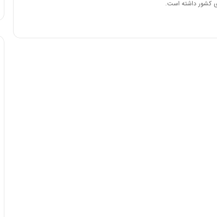
ای کشور داشته است.
ه
خ
ط
ر
ا
ب
ر
ت
و
ر
م
د
ر
ا
ق
ت
ص
ا
د
ا
ی