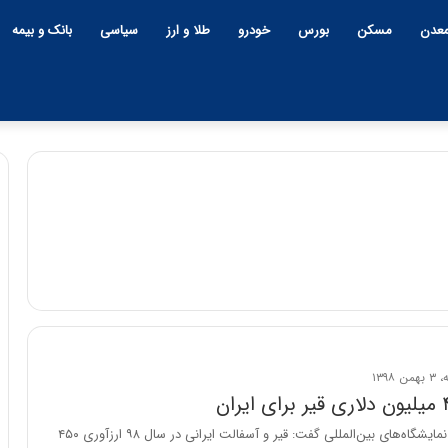
عدن
مسکن
بورس
خودرو
طلا و ارز
سیاسی
بانک و بیمه
ه
ش
د
ا
ر
د
۲۲:۳۰ | چهارشنبه، ۹ اردیبهشت ۱۴۰۵
طول تاریخ ایران،
هشدار درباره خطر ابرتورم د
ر
ب
نگ، نتوانسته در
اقتصاد ایران | اعتماد مردم هنوز ا
ا
ی بایستد
بین نرفته است
مدیرعامل شرکت نمایشگاه‌های بین‌المللی گفت: قیر و آسفالت ایرانی در سال ۹۸ ارزآوری ۴۵۰
ر