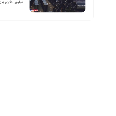
میلیون دلاری بر
د
ر
ط
و
ل
ت
ا
ر
ی
خ
ا
ی
ر
ا
ن
،
ه
ی
چ
گ
ا