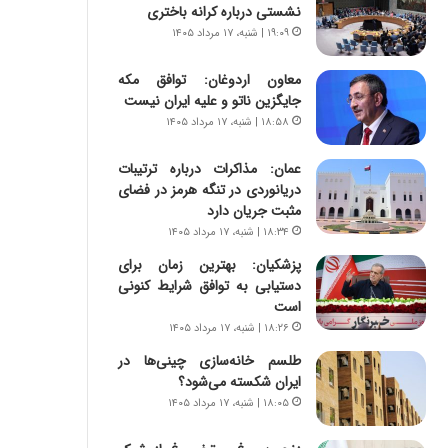
ی
ا
نشستی درباره کرانه باختری
ر
ب
۱۹:۰۹ | شنبه، ۱۷ مرداد ۱۴۰۵
ا
ر
ن
ن
معاون اردوغان: توافق مکه
د
د
جایگزین ناتو و علیه ایران نیست
ر
ه
۱۸:۵۸ | شنبه، ۱۷ مرداد ۱۴۰۵
پ
ب
ی
ز
عمان: مذاکرات درباره ترتیبات
ح
ر
دریانوردی در تنگه هرمز در فضای
م
گ
مثبت جریان دارد
ل
؟
۱۸:۳۴ | شنبه، ۱۷ مرداد ۱۴۰۵
ه
آ
پزشکیان‌: بهترین زمان برای
م
دستیابی به توافق شرایط کنونی
ر
است
ی
۱۸:۲۶ | شنبه، ۱۷ مرداد ۱۴۰۵
ک
طلسم خانه‌سازی چینی‌ها در
ا
ایران شکسته می‌شود؟
ی
ی
۱۸:۰۵ | شنبه، ۱۷ مرداد ۱۴۰۵
–
ص