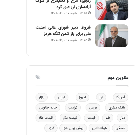
زنجیره مرغ و تخم‌مرغ از شوک
ه
آزادسازی ارز عبور کرد
ی
۱۷:۵۹ | شنبه، ۱۷ مرداد ۱۴۰۵
و
ن
شروط دبیر شورای عالی امنیت
ی
ملی برای باز شدن تنگه هرمز
|
۱۷:۵۲ | شنبه، ۱۷ مرداد ۱۴۰۵
د
ب
ی
ر
ک
ل
عناوین مهم
ا
ت
ا
آمریکا
ارز
امروز
ایران
بازار
ق
ا
بانک مرکزی
بورس
ترامپ
جاده چالوس
ی
دلار
طلا
قیمت
قیمت دلار
قیمت طلا
ر
ا
مسکن
هواشناسی
پیش بینی هوا
کرونا
ن