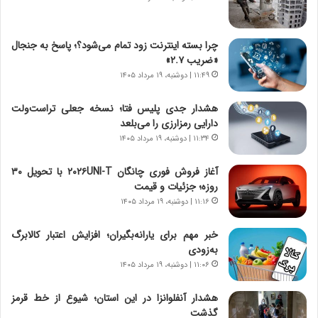
ص
ا
ا
ت
د
ا
چرا بسته اینترنت زود تمام می‌شود؟؛ پاسخ به جنجال
ا
ق
«ضریب ۲.۷»
ی
ا
۱۱:۴۹ | دوشنبه، ۱۹ مرداد ۱۴۰۵
ر
ی
ا
ر
هشدار جدی پلیس فتا؛ نسخه جعلی تراست‌ولت
ن
ا
دارایی رمزارزی را می‌بلعد
|
ن
ا
۱۱:۳۴ | دوشنبه، ۱۹ مرداد ۱۴۰۵
د
ع
ر
ت
پ
آغاز فروش فوری چانگان ۲۰۲۶UNI-T با تحویل ۳۰
م
ی
روزه؛ جزئیات و قیمت
ا
ح
۱۱:۱۶ | دوشنبه، ۱۹ مرداد ۱۴۰۵
د
م
م
ل
خبر مهم برای یارانه‌بگیران؛ افزایش اعتبار کالابرگ
ر
ه
به‌زودی
د
آ
۱۱:۰۶ | دوشنبه، ۱۹ مرداد ۱۴۰۵
م
م
ه
ر
هشدار آنفلوانزا در این استان؛ شیوع از خط قرمز
ن
ی
گذشت