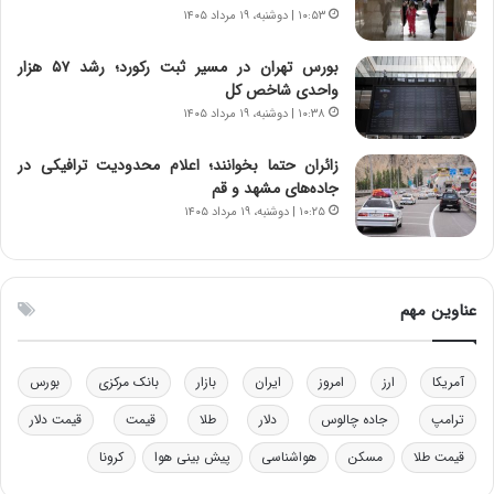
و
ک
۱۰:۵۳ | دوشنبه، ۱۹ مرداد ۱۴۰۵
ز
ا
ا
ی
بورس تهران در مسیر ثبت رکورد؛ رشد ۵۷ هزار
ز
ی
واحدی شاخص کل
ب
–
۱۰:۳۸ | دوشنبه، ۱۹ مرداد ۱۴۰۵
ی
ص
ن
ه
ن
ی
زائران حتما بخوانند؛ اعلام محدودیت ترافیکی در
ر
و
جاده‌های مشهد و قم
ف
ن
۱۰:۲۵ | دوشنبه، ۱۹ مرداد ۱۴۰۵
ت
ی
ه
|
ا
د
س
ب
عناوین مهم
ت
ی
ر
ک
آمریکا
ارز
امروز
ایران
بازار
بانک مرکزی
بورس
ل
ا
ترامپ
جاده چالوس
دلار
طلا
قیمت
قیمت دلار
ت
قیمت طلا
مسکن
هواشناسی
پیش بینی هوا
کرونا
ا
ق