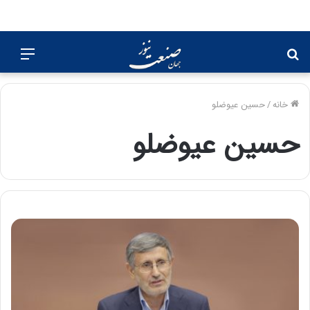
جستجو
منو
برای
خانه
/
حسین عیوضلو
حسین عیوضلو