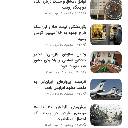
توافق دمشق و مسکو درباره آینده
ر
ی
دو پایگاه روسیه
ا
ر
ن
ا
۱۶:۴۸ | یکشنبه، ۱۸ مرداد ۱۴۰۵
|
ن
ا
د
رکوردشکنی قیمت طلا و ارز؛ سکه
ع
ر
طرح جدید به ۱۸۶ میلیون تومان
ت
پ
رسید
م
ی
۱۶:۴۴ | یکشنبه، ۱۸ مرداد ۱۴۰۵
ا
ح
رئیس سازمان بازرسی: ذخایر
د
م
کالاهای اساسی و راهبردی کشور
م
ل
باید تقویت شود
ر
ه
۱۶:۲۹ | یکشنبه، ۱۸ مرداد ۱۴۰۵
د
آ
م
م
ظرفیت پروازهای ایران‌ایر به
ه
ر
مقصد مشهد افزایش یافت
ن
ی
۱۶:۲۵ | یکشنبه، ۱۸ مرداد ۱۴۰۵
و
ک
ز
ا
پیش‌بینی افزایش ۳۰ تا ۵۰
ا
ی
درصدی بارش در پاییز؛ یک
ز
ی
احتمال، نه قطعیت
ب
–
۱۵:۵۹ | یکشنبه، ۱۸ مرداد ۱۴۰۵
ی
ص