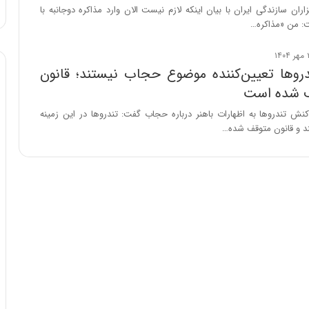
د
اران سازندگی ایران با بیان اینکه لازم نیست الان وارد مذاکره دوجانبه با
ر
ت: من «مذاکره…
ط
و
ل
روها تعیین‌کننده موضوع حجاب نیستند؛ قانون
ت
ف شده است
ا
ر
نش تندروها به اظهارات باهنر درباره حجاب گفت: تندروها در این زمینه
ی
ند و قانون متوقف شده…
خ
ا
ی
ر
ا
ن
،
ه
ی
چ
گ
ا