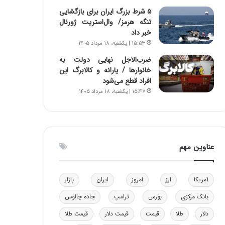
ن
ه
۵ شرط بزرگ ایران برای بازگشایی
ن
ی
تنگه هرمز/ وال‌استریت ژورنال
ر
و
خبر داد
ف
ن
۱۵:۵۳ | یکشنبه، ۱۸ مرداد ۱۴۰۵
ت
ی
ضرب‌الاجل نهایی دولت به
ه
|
خانوارها / یارانه و کالابرگ این
ا
د
افراد قطع می‌شود
س
ب
۱۵:۴۷ | یکشنبه، ۱۸ مرداد ۱۴۰۵
ت
ی
ر
ک
ل
ا
عناوین مهم
ت
ا
ق
ا
آمریکا
ارز
امروز
ایران
بازار
ی
بانک مرکزی
بورس
ترامپ
جاده چالوس
ر
ا
دلار
طلا
قیمت
قیمت دلار
قیمت طلا
ن