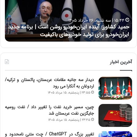
ک
ع
ش
ل
ا
ا
۱۵:۴۴ | سه شنبه، ۲۶ خرداد ۱۴۰۵
و
ی
حمید کشاورز: آینده ایران‌خودرو روشن است | برنامه جدید
ح
ر
ی
ایران‌خودرو برای تولید خودروهای باکیفیت
ن
ز
:
:
د
آ
ر
ی
ط
ن
و
آخرین اخبار
د
ل
ه
ت
دیدار سه جانبه مقامات عربستان، پاکستان و ترکیه/
ا
ا
اردوغان به آنکارا می رود
ی
ر
ر
ی
۲۳:۵۵ | پنجشنبه، ۱۵ مرداد ۱۴۰۵
ا
خ
ن‌
ا
چین، مسیر خرید نفت را تغییر داد / نفت روسیه
خ
ی
جایگزین نفت عربستان شد
و
ر
۲۳:۴۵ | پنجشنبه، ۱۵ مرداد ۱۴۰۵
د
ا
ر
ن
تغییر بزرگ در ChatGPT / چت متنی نامحدود و