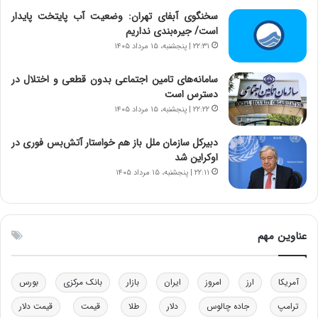
ا
ت
سخنگوی آبفای تهران: وضعیت آب پایتخت پایدار
ن‌
ه
است/ جیره‌بندی نداریم
خ
د
۲۲:۳۱ | پنجشنبه، ۱۵ مرداد ۱۴۰۵
و
ر
د
م
سامانه‌های تامین اجتماعی بدون قطعی و اختلال در
ر
ق
دسترس است
و
ا
۲۲:۲۲ | پنجشنبه، ۱۵ مرداد ۱۴۰۵
ب
ب
ر
ل
دبیرکل سازمان ملل باز هم خواستار آتش‌بس فوری در
ا
چ
اوکراین شد
ی
ن
۲۲:۱۱ | پنجشنبه، ۱۵ مرداد ۱۴۰۵
ت
ی
و
ن
ل
ق
ی
د
عناوین مهم
د
ر
خ
ت
و
ی
د
ب
آمریکا
ارز
امروز
ایران
بازار
بانک مرکزی
بورس
ر
ا
ترامپ
جاده چالوس
دلار
طلا
قیمت
قیمت دلار
و
ی