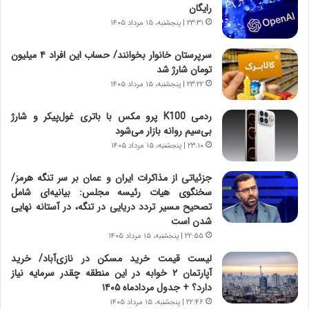
و
،
رایگان
ر
ه
۲۳:۳۱ | پنجشنبه، ۱۵ مرداد ۱۴۰۵
و
ی
ش
چ
سرپرستان خانوار بخوانند/ حساب این افراد ۴ میلیون
ن
گ
تومان شارژ شد
ا
ا
۲۳:۲۲ | پنجشنبه، ۱۵ مرداد ۱۴۰۵
س
ه
ت
ج
ردمی K100 پرو مکس با باتری غول‌پیکر و شارژ
|
ز
بی‌سیم روانه بازار می‌شود
ب
ا
ر
۲۳:۱۰ | پنجشنبه، ۱۵ مرداد ۱۴۰۵
ی
ن
ن
ا
ج
جزئیاتی از مذاکرات ایران و عمان بر سر تنگه هرمز/
م
ن
سخنگوی هیات رئیسه مجلس: بیانیه‌ای شامل
ه
گ
تصحیح مسیر تردد دریایی در تنگه، در آستانه نهایی
ج
،
شدن است
د
ن
۲۲:۵۵ | پنجشنبه، ۱۵ مرداد ۱۴۰۵
ی
ت
لیست قیمت خرید مسکن در نازی‌آباد/ خرید
د
و
آپارتمان ۲ خوابه در این منطقه چقدر سرمایه نیاز
ا
ا
دارد؟ + جدول مردادماه ۱۴۰۵
ی
ن
۲۲:۴۶ | پنجشنبه، ۱۵ مرداد ۱۴۰۵
ر
س