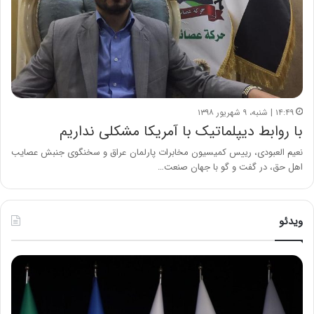
۱۴:۴۹ | شنبه، ۹ شهریور ۱۳۹۸
با روابط دیپلماتیک با آمریکا مشکلی نداریم
نعیم العبودی، رییس کمیسیون مخابرات پارلمان عراق و سخنگوی جنبش عصایب
اهل حق، در گفت و گو با جهان صنعت…
ویدئو
ح
ح
م
س
ی
ی
د
ن