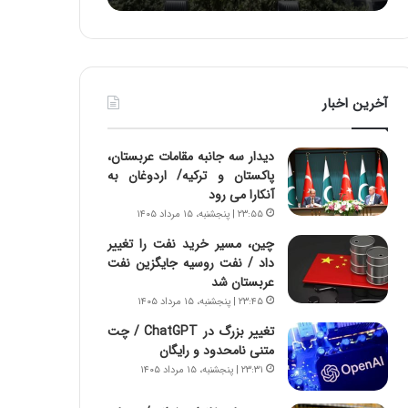
ه
ا
ا
و
ی
ر
ی
م
ا
ی
آخرین اخبار
ز
ا
س
ن
ا
ه
دیدار سه جانبه مقامات عربستان،
خ
؛
پاکستان و ترکیه/ اردوغان به
ت
ب
آنکارا می رود
م
ا
۲۳:۵۵ | پنجشنبه، ۱۵ مرداد ۱۴۰۵
ا
ز
ن‌
ن
چین، مسیر خرید نفت را تغییر
ه
د
داد / نفت روسیه جایگزین نفت
ا
ه
عربستان شد
ی
پ
۲۳:۴۵ | پنجشنبه، ۱۵ مرداد ۱۴۰۵
ا
ن
تغییر بزرگ در ChatGPT / چت
ت
ه
متنی نامحدود و رایگان
ا
ا
۲۳:۳۱ | پنجشنبه، ۱۵ مرداد ۱۴۰۵
ق
ن
ا
ی