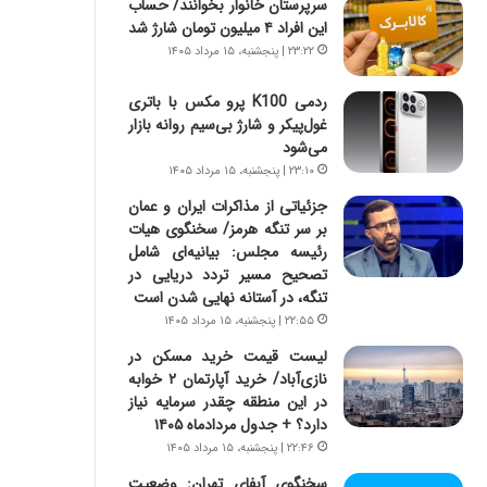
سرپرستان خانوار بخوانند/ حساب
ی
ا
این افراد ۴ میلیون تومان شارژ شد
ر
ب
ا
ر
۲۳:۲۲ | پنجشنبه، ۱۵ مرداد ۱۴۰۵
ن
ن
د
د
ردمی K100 پرو مکس با باتری
ر
ه
غول‌پیکر و شارژ بی‌سیم روانه بازار
پ
ب
می‌شود
ی
ز
۲۳:۱۰ | پنجشنبه، ۱۵ مرداد ۱۴۰۵
ح
ر
جزئیاتی از مذاکرات ایران و عمان
م
گ
بر سر تنگه هرمز/ سخنگوی هیات
ل
؟
رئیسه مجلس: بیانیه‌ای شامل
ه
تصحیح مسیر تردد دریایی در
آ
تنگه، در آستانه نهایی شدن است
م
۲۲:۵۵ | پنجشنبه، ۱۵ مرداد ۱۴۰۵
ر
ی
لیست قیمت خرید مسکن در
ک
نازی‌آباد/ خرید آپارتمان ۲ خوابه
ا
در این منطقه چقدر سرمایه نیاز
ی
دارد؟ + جدول مردادماه ۱۴۰۵
ی
۲۲:۴۶ | پنجشنبه، ۱۵ مرداد ۱۴۰۵
–
سخنگوی آبفای تهران: وضعیت
ص