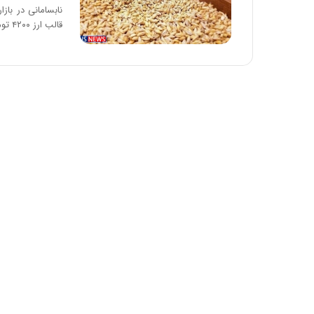
د
نابسامانی در باز
ر
قالب ارز ۴۲۰۰ تومانی،…
ط
و
ل
ت
ا
ر
ی
خ
ا
ی
ر
ا
ن
،
ه
ی
چ
گ
ا