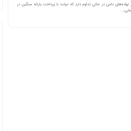
ه
ار نهاده‌های دامی در حالی تداوم دارد که دولت با پرداخت یارانه سنگین در
خ
ط
ر
ا
ب
ر
ت
و
ر
م
د
ر
ا
ق
ت
ص
ا
د
ا
ی