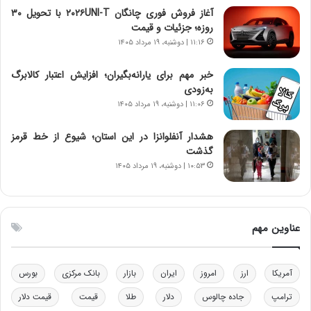
ی
ن
آغاز فروش فوری چانگان ۲۰۲۶UNI-T با تحویل ۳۰
ر
س
روزه؛ جزئیات و قیمت
ا
ت
۱۱:۱۶ | دوشنبه، ۱۹ مرداد ۱۴۰۵
ن‌
ه
خ
د
خبر مهم برای یارانه‌بگیران؛ افزایش اعتبار کالابرگ
و
ر
به‌زودی
د
م
۱۱:۰۶ | دوشنبه، ۱۹ مرداد ۱۴۰۵
ر
ق
و
ا
ب
ب
هشدار آنفلوانزا در این استان؛ شیوع از خط قرمز
ر
ل
گذشت
ا
چ
۱۰:۵۳ | دوشنبه، ۱۹ مرداد ۱۴۰۵
ی
ن
ت
ی
و
ن
ل
ق
عناوین مهم
ی
د
د
ر
خ
ت
آمریکا
ارز
امروز
ایران
بازار
بانک مرکزی
بورس
و
ی
د
ب
ترامپ
جاده چالوس
دلار
طلا
قیمت
قیمت دلار
ر
ا