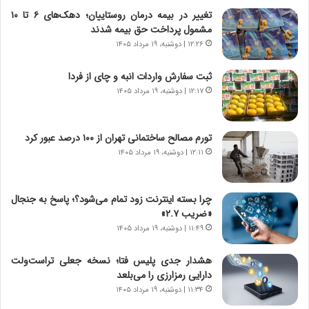
ر
ن
تغییر در بیمه درمان روستاییان؛ دهک‌های ۶ تا ۱۰
و
،
مشمول پرداخت حق بیمه شدند
ر
ه
۱۲:۲۶ | دوشنبه، ۱۹ مرداد ۱۴۰۵
و
ی
ش
چ
ثبت سفارش واردات انبه و چای از فردا
ن
گ
۱۲:۱۷ | دوشنبه، ۱۹ مرداد ۱۴۰۵
ا
ا
س
ه
ت
ج
تورم مصالح ساختمانی تهران از ۱۰۰ درصد عبور کرد
|
ز
ب
۱۲:۱۱ | دوشنبه، ۱۹ مرداد ۱۴۰۵
ا
ر
ی
ن
ن
ا
ج
چرا بسته اینترنت زود تمام می‌شود؟؛ پاسخ به جنجال
م
ن
«ضریب ۲.۷»
ه
گ
۱۱:۴۹ | دوشنبه، ۱۹ مرداد ۱۴۰۵
ج
،
د
ن
هشدار جدی پلیس فتا؛ نسخه جعلی تراست‌ولت
ی
ت
دارایی رمزارزی را می‌بلعد
د
و
۱۱:۳۴ | دوشنبه، ۱۹ مرداد ۱۴۰۵
ا
ا