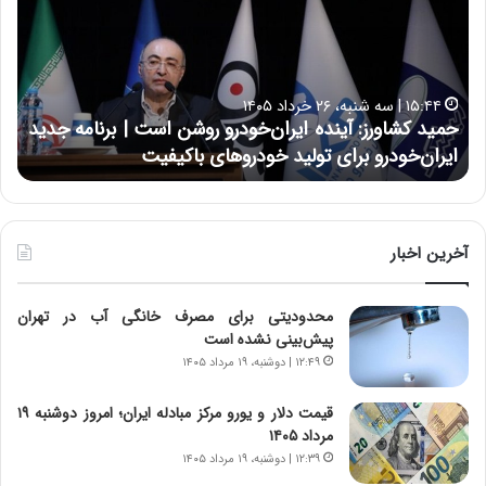
د
ن
ک
ع
ش
ل
ا
ا
۱۵:۴۴ | سه شنبه، ۲۶ خرداد ۱۴۰۵
و
ی
حمید کشاورز: آینده ایران‌خودرو روشن است | برنامه جدید
ح
ر
ی
ایران‌خودرو برای تولید خودروهای باکیفیت
ن
ز
:
:
د
آ
ر
ی
ط
ن
و
آخرین اخبار
د
ل
ه
ت
محدودیتی برای مصرف خانگی آب در تهران
ا
ا
پیش‌بینی نشده است
ی
ر
ر
ی
۱۲:۴۹ | دوشنبه، ۱۹ مرداد ۱۴۰۵
ا
خ
ن‌
ا
قیمت دلار و یورو مرکز مبادله ایران؛ امروز دوشنبه ۱۹
خ
ی
مرداد ۱۴۰۵
و
ر
۱۲:۳۹ | دوشنبه، ۱۹ مرداد ۱۴۰۵
د
ا