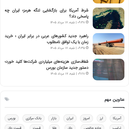
ا
ا
ی
ن
شرط آمریکا برای بازگشایی تنگه هرمز؛ ایران چه
ر
س
پاسخی داد؟
ا
ت
۰۹:۳۸ | شنبه، ۱۷ مرداد ۱۴۰۵
ن‌
ه
خ
د
راهبرد جدید کشورهای عربی در برابر ایران ؛ خرید
و
ر
زمان با یک توافق نامطلوب
د
م
۰۹:۳۵ | شنبه، ۱۷ مرداد ۱۴۰۵
ر
ق
و
ا
ب
ب
شفاف‌سازی هزینه‌های میلیاردی شرکت‌ها کلید خورد؛
ر
ل
دستور جدید سازمان بورس
ا
چ
۰۹:۲۸ | شنبه، ۱۷ مرداد ۱۴۰۵
ی
ن
ت
ی
و
ن
ل
ق
عناوین مهم
ی
د
د
ر
خ
ت
آمریکا
ارز
امروز
ایران
بازار
بانک مرکزی
بورس
و
ی
د
ب
ترامپ
جاده چالوس
دلار
طلا
قیمت
قیمت دلار