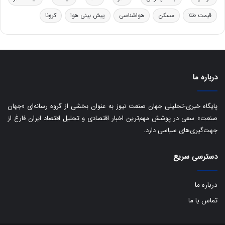
ر
ا
قیمت طلا
مسکن
هواشناسی
پیش بینی هوا
کرونا
و
ی
ه
س
ا
ت
ی
د
ب
ا
درباره ما
ک
ی
ف
پایگاه خبری-تحلیلی جهان صنعت نیوز به عنوان بخشی از گروه رسانه‌ای «جهان
ی
صنعت» سعی در پوشش مهم‌ترین اخبار اقتصادی و تحلیل اقتصاد ایران فارغ از
ت
جهت‌گیری‌های سیاسی دارد.
دسترسی سریع
درباره ما
تماس با ما