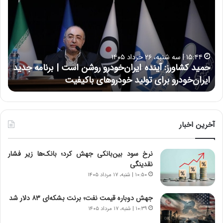
ی
ی
د
ن
ک
ع
ش
ل
ا
ا
۱۵:۴۴ | سه شنبه، ۲۶ خرداد ۱۴۰۵
و
ی
حمید کشاورز: آینده ایران‌خودرو روشن است | برنامه جدید
ح
ر
ی
ایران‌خودرو برای تولید خودروهای باکیفیت
ن
ز
:
:
د
آ
ر
ی
ط
ن
و
آخرین اخبار
د
ل
ه
ت
نرخ سود بین‌بانکی جهش کرد؛ بانک‌ها زیر فشار
ا
ا
نقدینگی
ی
ر
ر
ی
۱۰:۵۰ | شنبه، ۱۷ مرداد ۱۴۰۵
ا
خ
ن‌
ا
جهش دوباره قیمت نفت؛ برنت بشکه‌ای ۸۳ دلار شد
خ
ی
۱۰:۳۹ | شنبه، ۱۷ مرداد ۱۴۰۵
و
ر