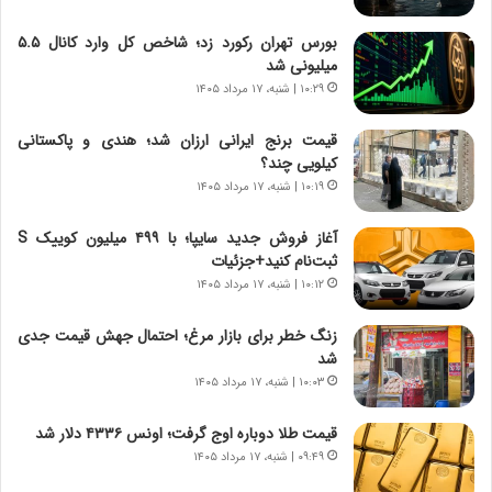
د
ا
ر
ن
بورس تهران رکورد زد؛ شاخص کل وارد کانال ۵.۵
و
،
میلیونی شد
ر
ه
۱۰:۲۹ | شنبه، ۱۷ مرداد ۱۴۰۵
و
ی
ش
چ
قیمت برنج ایرانی ارزان شد؛ هندی و پاکستانی
ن
گ
کیلویی چند؟
ا
ا
۱۰:۱۹ | شنبه، ۱۷ مرداد ۱۴۰۵
س
ه
ت
ج
آغاز فروش جدید سایپا؛ با ۴۹۹ میلیون کوییک S
|
ز
ثبت‌نام کنید+جزئیات
ب
ا
ر
۱۰:۱۲ | شنبه، ۱۷ مرداد ۱۴۰۵
ی
ن
ن
ا
ج
زنگ خطر برای بازار مرغ؛ احتمال جهش قیمت جدی
م
ن
شد
ه
گ
۱۰:۰۳ | شنبه، ۱۷ مرداد ۱۴۰۵
ج
،
د
ن
قیمت طلا دوباره اوج گرفت؛ اونس ۴۳۳۶ دلار شد
ی
ت
۰۹:۴۹ | شنبه، ۱۷ مرداد ۱۴۰۵
د
و