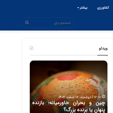
کشاورزی
بیشتر
جستجو
برای
ویدئو
چ
ح
ی
م
ن
ی
و
د
۱۵:۴۴ | سه شنبه، ۲۶ خرداد ۱۴۰۵
ب
ک
ی
حمید کشاورز:
ح
ش
ل
روشن است 
ر
ا
۱۲:۱۸ | دوشنبه، ۱۸ اسفند ۱۴۰۴
ا
و
 اتاق ایران از شنبه ۱۵
چین و بحران خاورمیانه؛ بازنده
ایران‌خودرو 
ن
ر
پنهان یا برنده بزرگ؟
باکیفیت
خ
ز