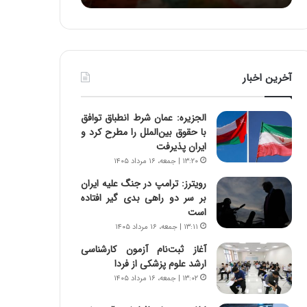
ا
:
و
آ
ر
ی
م
ن
ی
د
آخرین اخبار
ا
ه
ن
ا
ه
ی
الجزیره: عمان شرط انطباق توافق
؛
ر
با حقوق بین‌الملل را مطرح کرد و
ب
ا
ایران پذیرفت
ا
ن‌
۱۳:۲۰ | جمعه، ۱۶ مرداد ۱۴۰۵
ز
خ
ن
و
رویترز: ترامپ در جنگ علیه ایران
د
د
بر سر دو راهی بدی گیر افتاده
ه
ر
است
پ
و
۱۳:۱۱ | جمعه، ۱۶ مرداد ۱۴۰۵
ن
ر
آغاز ثبت‌نام‌ آزمون کارشناسی
ه
و
ارشد علوم پزشکی از فردا
ا
ش
۱۳:۰۲ | جمعه، ۱۶ مرداد ۱۴۰۵
ن
ن
ی
ا