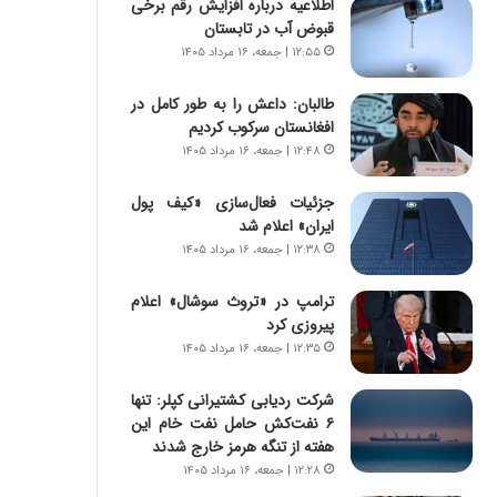
اطلاعیه درباره افزایش رقم برخی
ا
س
قبوض آب در تابستان
ب
ت
ر
|
۱۲:۵۵ | جمعه، ۱۶ مرداد ۱۴۰۵
ن
ب
د
ر
طالبان: داعش را به طور کامل در
ه
ن
افغانستان سرکوب کردیم
ب
ا
۱۲:۴۸ | جمعه، ۱۶ مرداد ۱۴۰۵
ز
م
ر
ه
جزئیات فعال‌سازی «کیف پول
گ
ج
ایران» اعلام شد
؟
د
۱۲:۳۸ | جمعه، ۱۶ مرداد ۱۴۰۵
ی
د
ترامپ در «تروث سوشال» اعلام
ا
پیروزی کرد
ی
۱۲:۳۵ | جمعه، ۱۶ مرداد ۱۴۰۵
ر
ا
شرکت ردیابی کشتیرانی کپلر: تنها
ن‌
۶ نفت‌کش حامل نفت خام این
خ
هفته از تنگه هرمز خارج شدند
و
د
۱۲:۲۸ | جمعه، ۱۶ مرداد ۱۴۰۵
ر