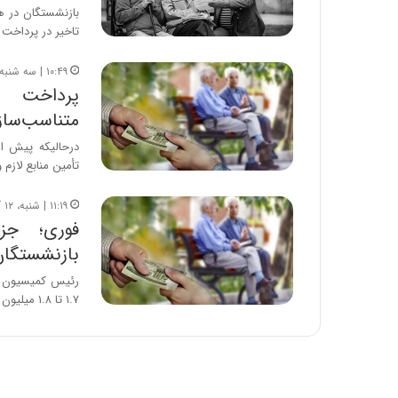
ر
بازنشستگان در ه
ا
تاخیر در پرداخت 
ن
|
۱۰:۴۹ | سه شنبه، ۱۵ آبان ۱۴۰۳
ا
پرداخت 
ع
متناسب‌ساز
ت
م
درحالیکه پیش از
ا
تأمین منابع لازم
د
م
۱۱:۱۹ | شنبه، ۱۲ آبان ۱۴۰۳
ر
د
م
بازنشستگان 
ه
رئیس کمیسیون ا
ن
۱.۷ تا ۱.۸ میلیون تومان خواهد بود و…
و
ز
ا
ز
ب
ی