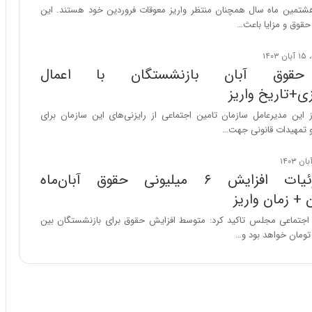
ی
شتمین ماه سال همچنان منتظر واریز معوقات فروردین خود هستند. این
ر
حقوق و مزایا باعث…
ا
ن
د
حقوق آبان بازنشستگان با اعمال
ر
ی+تاریخ واریز
پ
ی
 این مدیرعامل سازمان تامین اجتماعی از رایزنی‌های این سازمان برای
ح
 و تمهیدات قانونی جهت…
م
ل
ه
فوری؛ جزئیات افزایش ۶ میلیونی حقوق آبان‌ماه
آ
م
+ زمان واریز
ر
جتماعی مجلس تاکید کرد: متوسط افزایش حقوق برای بازنشستگان بین
ی
ک
ا
ی
ی
–
ص