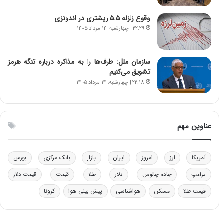
خ
د
وقوع زلزله ۵.۵ ریشتری در اندونزی
و
ر
۲۲:۲۹ | چهارشنبه، ۱۴ مرداد ۱۴۰۵
د
م
ر
ق
و
ا
ب
ب
سازمان ملل: طرف‌ها را به مذاکره درباره تنگه هرمز
ر
ل
تشویق می‌کنیم
ا
چ
۲۲:۱۸ | چهارشنبه، ۱۴ مرداد ۱۴۰۵
ی
ن
ت
ی
و
ن
ل
ق
عناوین مهم
ی
د
د
ر
خ
ت
آمریکا
ارز
امروز
ایران
بازار
بانک مرکزی
بورس
و
ی
د
ب
ترامپ
جاده چالوس
دلار
طلا
قیمت
قیمت دلار
ر
ا
قیمت طلا
مسکن
هواشناسی
پیش بینی هوا
کرونا
و
ی
ه
س
ا
ت