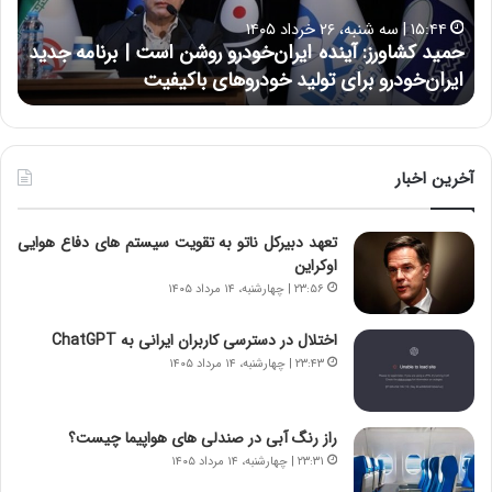
ا
ا
۱۵:۴۴ | سه شنبه، ۲۶ خرداد ۱۴۰۵
و
ی
حمید کشاورز: آینده ایران‌خودرو روشن است | برنامه جدید
ح
ر
ی
ایران‌خودرو برای تولید خودروهای باکیفیت
ن
ز
:
:
د
آ
ر
ی
ط
ن
و
آخرین اخبار
د
ل
ه
ت
تعهد دبیرکل ناتو به تقویت سیستم های دفاع هوایی
ا
ا
اوکراین
ی
ر
ر
ی
۲۳:۵۶ | چهارشنبه، ۱۴ مرداد ۱۴۰۵
ا
خ
ن‌
ا
اختلال در دسترسی کاربران ایرانی به ChatGPT
خ
ی
۲۳:۴۳ | چهارشنبه، ۱۴ مرداد ۱۴۰۵
و
ر
د
ا
ر
ن
راز رنگ آبی در صندلی های هواپیما چیست؟
و
،
۲۳:۳۱ | چهارشنبه، ۱۴ مرداد ۱۴۰۵
ر
ه