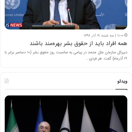
۱۱:۰۰ | سه شنبه، ۱۹ آذر ۱۳۹۸
همه افراد باید از حقوق بشر بهره‌مند باشند
دبیرکل سازمان ملل متحد در پیامی به مناسبت روز حقوق بشر (۱۰ دسامبر برابر با
۱۹ آذرماه) گفت: هر فردی…
ویدئو
ح
ح
م
س
ی
ی
د
ن
ک
ع
ش
ل