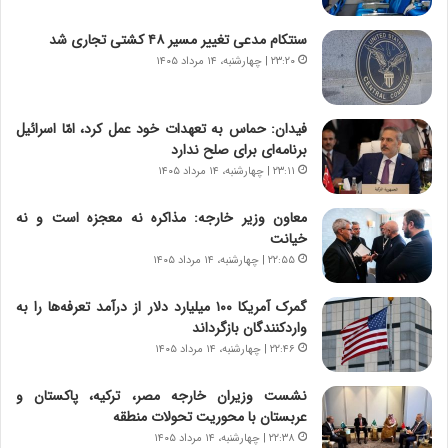
و
ی
ش
چ
سنتکام مدعی تغییر مسیر ۴۸ کشتی تجاری شد
ن
گ
۲۳:۲۰ | چهارشنبه، ۱۴ مرداد ۱۴۰۵
ا
ا
س
ه
ت
ج
فیدان: حماس به تعهدات خود عمل کرد، امّا اسرائیل
|
ز
برنامه‌ای برای صلح ندارد
ب
ا
ر
۲۳:۱۱ | چهارشنبه، ۱۴ مرداد ۱۴۰۵
ی
ن
ن
ا
ج
معاون وزیر خارجه: مذاکره نه معجزه است و نه
م
ن
خیانت
ه
گ
۲۲:۵۵ | چهارشنبه، ۱۴ مرداد ۱۴۰۵
ج
،
د
ن
گمرک آمریکا ۱۰۰ میلیارد دلار از درآمد تعرفه‌ها را به
ی
ت
واردکنندگان بازگرداند
د
و
۲۲:۴۶ | چهارشنبه، ۱۴ مرداد ۱۴۰۵
ا
ا
ی
ن
نشست وزیران خارجه مصر، ترکیه، پاکستان و
ر
س
عربستان با محوریت تحولات منطقه
ا
ت
۲۲:۳۸ | چهارشنبه، ۱۴ مرداد ۱۴۰۵
ن‌
ه