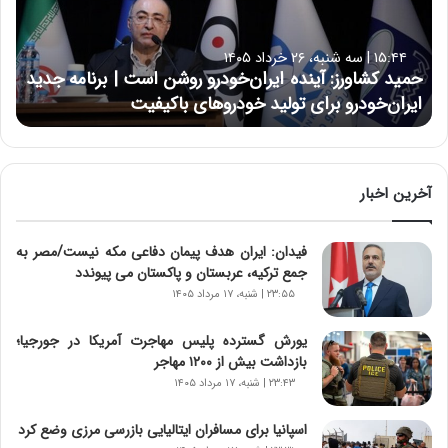
ک
ش
ا
۱۵:۴۴ | سه شنبه، ۲۶ خرداد ۱۴۰۵
و
حمید کشاورز: آینده ایران‌خودرو روشن است | برنامه جدید
ر
ایران‌خودرو برای تولید خودروهای باکیفیت
ز
:
آ
ی
ن
آخرین اخبار
د
ه
فیدان: ایران هدف پیمان دفاعی مکه نیست/مصر به
ا
جمع ترکیه، عربستان و پاکستان می پیوندد
ی
ر
۲۳:۵۵ | شنبه، ۱۷ مرداد ۱۴۰۵
ا
ن‌
یورش گسترده پلیس مهاجرت آمریکا در جورجیا؛
خ
بازداشت بیش از ۱۲۰۰ مهاجر
و
۲۳:۴۳ | شنبه، ۱۷ مرداد ۱۴۰۵
د
ر
اسپانیا برای مسافران ایتالیایی بازرسی مرزی وضع کرد
و