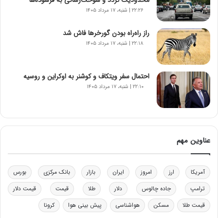
ا
۲۲:۲۶ | شنبه، ۱۷ مرداد ۱۴۰۵
ن‌
خ
راز راه‌راه بودن گورخرها فاش شد
و
۲۲:۱۸ | شنبه، ۱۷ مرداد ۱۴۰۵
د
ر
و
ب
احتمال سفر ویتکاف و کوشنر به اوکراین و روسیه
ر
۲۲:۱۰ | شنبه، ۱۷ مرداد ۱۴۰۵
ا
ی
ت
و
ل
عناوین مهم
ی
د
خ
آمریکا
ارز
امروز
ایران
بازار
بانک مرکزی
بورس
و
د
ترامپ
جاده چالوس
دلار
طلا
قیمت
قیمت دلار
ر
قیمت طلا
مسکن
هواشناسی
پیش بینی هوا
کرونا
و