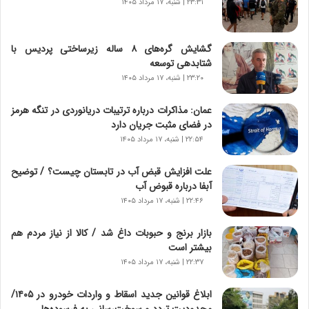
۲۳:۳۱ | شنبه، ۱۷ مرداد ۱۴۰۵
ر
و
ش
گشایش گره‌های ۸ ساله زیرساختی پردیس با
ن
شتابدهی توسعه
ا
۲۳:۲۰ | شنبه، ۱۷ مرداد ۱۴۰۵
س
ت
عمان: مذاکرات درباره ترتیبات دریانوردی در تنگه هرمز
|
در فضای مثبت جریان دارد
ب
ر
۲۲:۵۴ | شنبه، ۱۷ مرداد ۱۴۰۵
ن
ا
علت افزایش قبض آب در تابستان چیست؟ / توضیح
م
آبفا درباره قبوض آب
ه
۲۲:۴۶ | شنبه، ۱۷ مرداد ۱۴۰۵
ج
د
بازار برنج و حبوبات داغ شد / کالا از نیاز مردم هم
ی
بیشتر است
د
۲۲:۳۷ | شنبه، ۱۷ مرداد ۱۴۰۵
ا
ی
ابلاغ قوانین جدید اسقاط و واردات خودرو در ۱۴۰۵/
ر
محدودیت تردد و سوخت‌رسانی به فرسوده‌ها