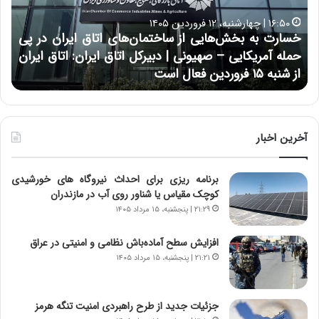
ت
ب
ب
ح
۱۶:۵۰ | چهارشنبه، ۱۲ فروردین ۱۴۰۵
ه
ر
خسارت به بخش‌هایی از ساختمان‌های اتاق ایران در پی
ب
ا
حمله آمریکایی – صهیونی | دبیرکل اتاق ایران: اتاق ایران
خ
ن
از شنبه ۱۵ فروردین فعال است
چ
ش‌
خ
ه
ا
ا
و
ی
ر
ی
م
آخرین اخبار
ا
ی
ز
ا
برنامه ریزی برای احداث نیروگاه های خورشیدی
س
ن
کوچک مقیاس یا شناور روی آب در مازندران
ا
ه
خ
؛
۲۱:۲۹ | پنجشنبه، ۱۵ مرداد ۱۴۰۵
ت
ب
م
ا
افزایش سطح آماده‌باش نظامی و امنیتی در عراق
ا
ز
۲۱:۲۱ | پنجشنبه، ۱۵ مرداد ۱۴۰۵
ن‌
ن
ه
د
ا
ه
جزئیات جدید از طرح راهبردی امنیت تنگه هرمز
ی
پ