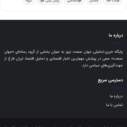
ق
قیمت طلا
مسکن
هواشناسی
پیش بینی هوا
کرونا
ا
ی
ر
ا
ن
درباره ما
:
ا
ت
پایگاه خبری-تحلیلی جهان صنعت نیوز به عنوان بخشی از گروه رسانه‌ای «جهان
ا
صنعت» سعی در پوشش مهم‌ترین اخبار اقتصادی و تحلیل اقتصاد ایران فارغ از
ق
جهت‌گیری‌های سیاسی دارد.
ا
ی
ر
دسترسی سریع
ا
ن
ا
درباره ما
ز
تماس با ما
ش
ن
ب
ه