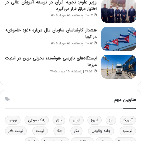
وزیر علوم: تجربه ایران در توسعه آموزش عالی در
ک
اختیار عراق قرار می‌گیرد
ا
ی
۲۰:۲۲ | پنجشنبه، ۱۵ مرداد ۱۴۰۵
ی
–
هشدار کارشناسان سازمان ملل درباره «غزه‌ خاموش»
ص
در کوبا
ه
۲۰:۱۳ | پنجشنبه، ۱۵ مرداد ۱۴۰۵
ی
و
ایستگاه‌های بازرسی هوشمند؛ تحولی نوین در امنیت
ن
مرزها
ی
۱۹:۵۶ | پنجشنبه، ۱۵ مرداد ۱۴۰۵
|
د
ب
ی
عناوین مهم
ر
ک
ل
آمریکا
ارز
امروز
ایران
بازار
بانک مرکزی
بورس
ا
ت
ترامپ
جاده چالوس
دلار
طلا
قیمت
قیمت دلار
ا