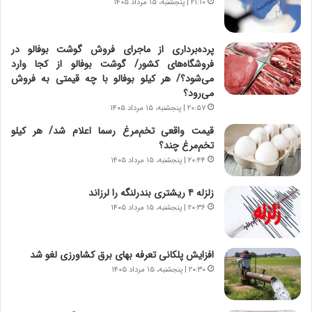
۲۱:۱۰ | پنجشنبه، ۱۵ مرداد ۱۴۰۵
ا
ن
ت
ه
ا
ا
پرده‌برداری از ماجرای فروش گوشت بوفالو در
ق
ن
فروشگاه‌های کشور/ گوشت بوفالو از کجا وارد
ا
ی
می‌شود؟/ هر کیلو بوفالو با چه قیمتی به فروش
ی
ا
می‌رود؟
ر
ب
۲۰:۵۷ | پنجشنبه، ۱۵ مرداد ۱۴۰۵
ا
ر
ن
ن
قیمت واقعی تخم‌مرغ رسما اعلام شد/ هر کیلو
د
د
تخم‌مرغ چند؟
ر
ه
۲۰:۴۴ | پنجشنبه، ۱۵ مرداد ۱۴۰۵
پ
ب
ی
ز
زلزله ۴ ریشتری بندرلنگه را لرزاند
ح
ر
۲۰:۳۶ | پنجشنبه، ۱۵ مرداد ۱۴۰۵
م
گ
ل
؟
ه
افزایش پلکانی تعرفه بهای برق کشاورزی لغو شد
آ
۲۰:۳۰ | پنجشنبه، ۱۵ مرداد ۱۴۰۵
م
ر
ی